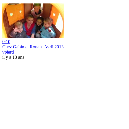
0:10
Chez Gabin et Ronan_Avril 2013
vpiard
il y a 13 ans