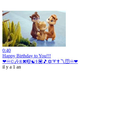
0:40
Happy Birthday to You!!!
❤♾©🎶®✖🎼☯⚕💟🎵🔯➰✝〽🛜♾❤
il y a 1 an