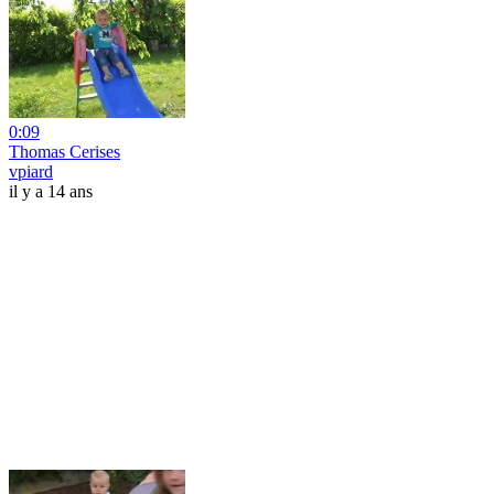
0:09
Thomas Cerises
vpiard
il y a 14 ans