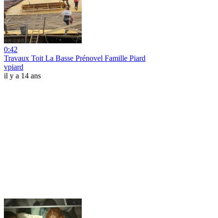
0:42
Travaux Toit La Basse Prénovel Famille Piard
vpiard
il y a 14 ans