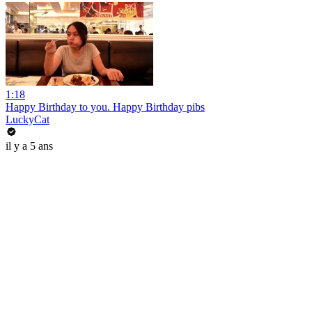
1:18
Happy Birthday to you. Happy Birthday pibs
LuckyCat
il y a 5 ans