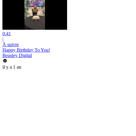
0:41
|
À suivre
Happy Birthday To You!
Beasley Digital
il y a 1 an