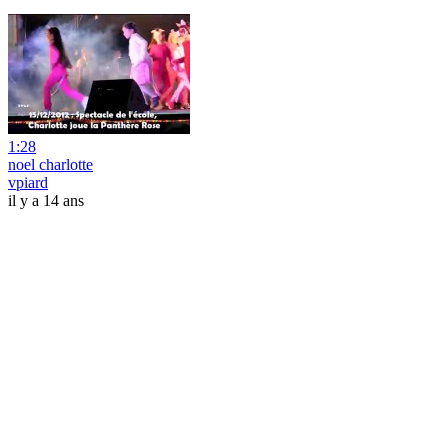
1:28
noel charlotte
vpiard
il y a 14 ans