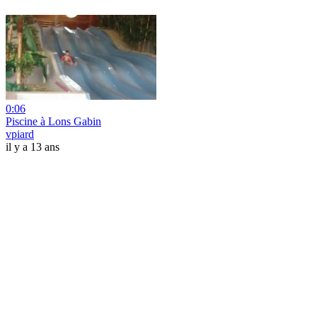
0:06
Piscine à Lons Gabin
vpiard
il y a 13 ans