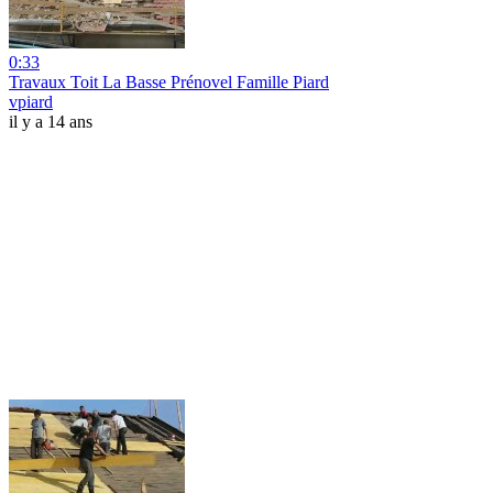
0:33
Travaux Toit La Basse Prénovel Famille Piard
vpiard
il y a 14 ans