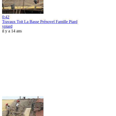
0:42
Travaux Toit La Basse Prénovel Famille Piard
vpiard
il y a 14 ans