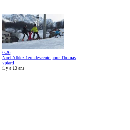
0:26
Noel Albiez 1ere descente pour Thomas
vpiard
il y a 13 ans