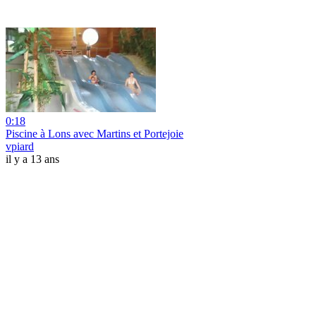
0:18
Piscine à Lons avec Martins et Portejoie
vpiard
il y a 13 ans