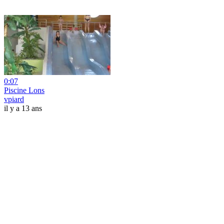
0:07
Piscine Lons
vpiard
il y a 13 ans