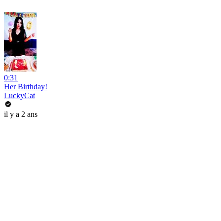
0:31
Her Birthday!
LuckyCat
il y a 2 ans