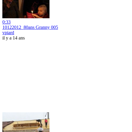
0:33
10122012_80ans Granny 005
vpiard
il y a 14 ans