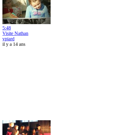
5:48
Visite Nathan
vpiard
il y a 14 ans