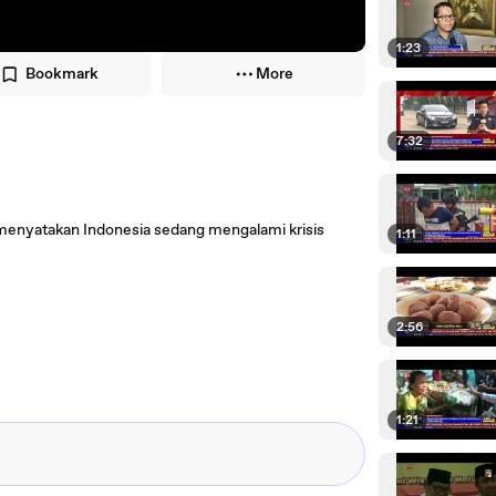
1:23
Bookmark
More
7:32
enyatakan Indonesia sedang mengalami krisis
1:11
2:56
1:21