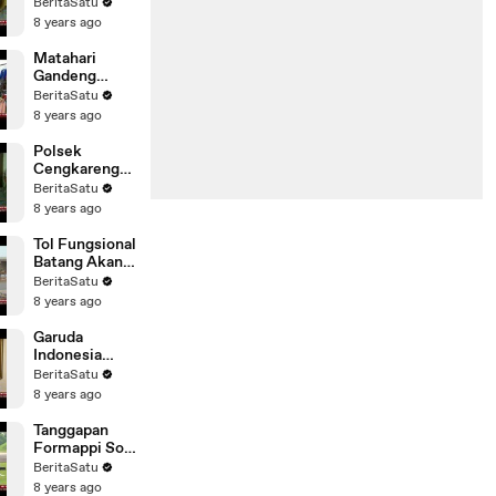
Menang
BeritaSatu
Berdasarkan
8 years ago
Hasil Survei
Matahari
Gandeng
Desainer
BeritaSatu
Muda di IFF
8 years ago
Polsek
Cengkareng
Gerebek
BeritaSatu
Rumah
8 years ago
Pembuatan
Miras
Tol Fungsional
Batang Akan
Dibuka Satu
BeritaSatu
Lajur
8 years ago
Garuda
Indonesia
Minta Maaf
BeritaSatu
Terkait
8 years ago
Postingan di
Facebook
Tanggapan
Formappi Soal
Kembalinya
BeritaSatu
Koopsusgab
8 years ago