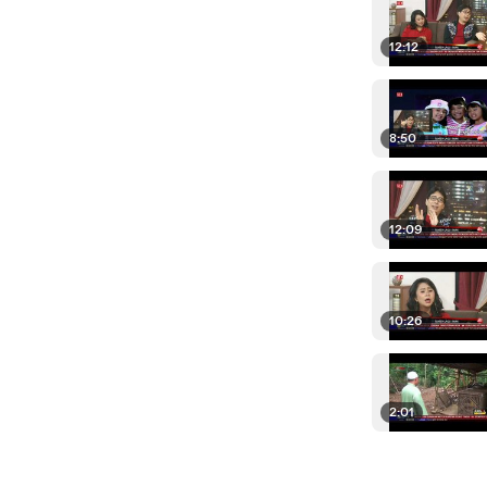
12:12
8:50
12:09
10:26
2:01