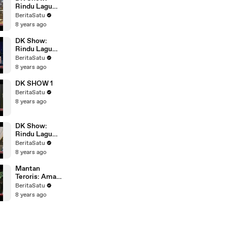
Rindu Lagu
Anak #3
BeritaSatu
8 years ago
DK Show:
Rindu Lagu
Anak #4
BeritaSatu
8 years ago
DK SHOW 1
BeritaSatu
8 years ago
DK Show:
Rindu Lagu
Anak #2
BeritaSatu
8 years ago
Mantan
Teroris: Aman
Abdurrahman
BeritaSatu
Sangat
8 years ago
Berbahaya