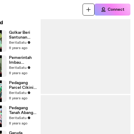
Connect
d
Golkar Beri
Santunan
kepada 5.000
BeritaSatu
Anak Yatim di
8 years ago
Depok
Pemerintah
Imbau
Masyarakat
BeritaSatu
Tidak Mudik
8 years ago
dengan
Sepeda Motor
Pedagang
Parcel Cikini
Mengamuk
BeritaSatu
Saat
8 years ago
Ditertibkan
Pedagang
Tanah Abang
Tidak Setuju
BeritaSatu
dengan
8 years ago
Rencana
Dagang
Garuda