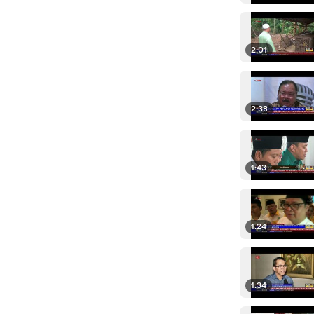
2:01
2:38
1:43
1:24
1:34