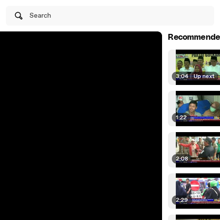
Search
Recommende
3:04
|
Up next
1:22
2:08
2:29