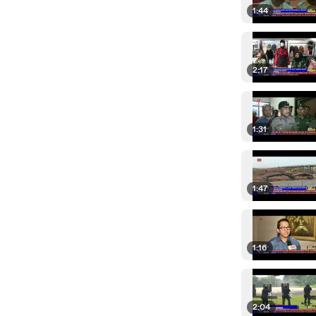
1:44
2:17
1:31
1:47
1:16
2:04