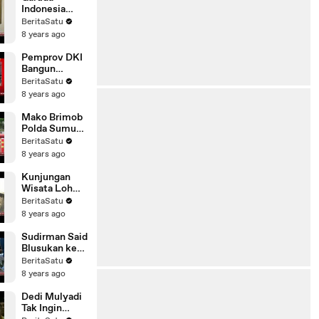
Mobile
Indonesia
Persiapkan
BeritaSatu
Diri Jelang
8 years ago
Arus Mudik
Pemprov DKI
Bangun
Fasilitas
BeritaSatu
Pengolahan
8 years ago
Sampah
Mako Brimob
Polda Sumut
Perketat
BeritaSatu
Penjagaan
8 years ago
Kunjungan
Wisata Loh
Buaya Capai
BeritaSatu
70 Persen
8 years ago
Sudirman Said
Blusukan ke
Pasar
BeritaSatu
Tradisional
8 years ago
Brebes
Dedi Mulyadi
Tak Ingin