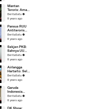
Mantan
Teroris: Aman
Abdurrahman
BeritaSatu
Sangat
8 years ago
Berbahaya
Pansus RUU
Antiterorisme
Selesai Rabu
BeritaSatu
Depan
8 years ago
Sekjen PKB:
Sahnya UU
Terorisme
BeritaSatu
Akan Bantu
8 years ago
Penindakan
Terorisme
Airlangga
Hartarto: Sel
Tahanan
BeritaSatu
Khusus
8 years ago
Teroris Tidak
Masuk RUU
Garuda
Indonesia
Tingkatkan
BeritaSatu
Pengamanan
8 years ago
Pasca-Teror
Bom
DK Show: