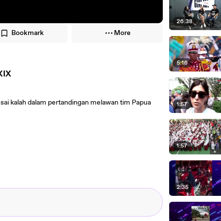
26:38
Bookmark
More
5:16
XIX
usai kalah dalam pertandingan melawan tim Papua
1:57
1:57
2:35