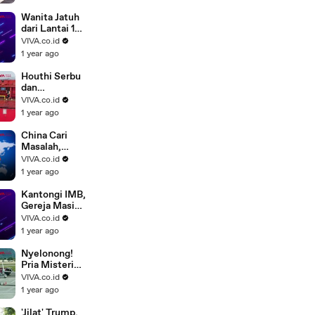
Mendarat di
Bandara Mulia
Wanita Jatuh
Papua
dari Lantai 19
Gegara Pria
VIVA.co.id
Misterius
1 year ago
Houthi Serbu
dan
Tenggelamka
VIVA.co.id
n Kapal di
1 year ago
Laut Merah
China Cari
Masalah,
Jerman
VIVA.co.id
Meradang
1 year ago
Ditembak
Laser
Kantongi IMB,
Gereja Masih
Ditolak Warga
VIVA.co.id
Muslim di
1 year ago
Depok
Nyelonong!
Pria Misterius
Tewas
VIVA.co.id
Tersedot
1 year ago
Mesin
Pesawat
'Jilat' Trump,