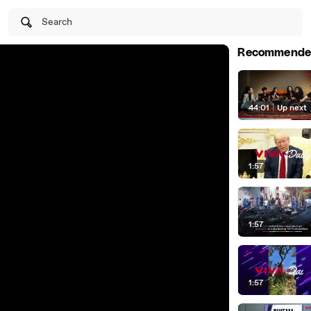
Search
Recommende
44:01
|
Up next
1:57
1:57
1:57