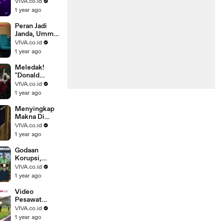
Tersedot ke
VIVA.co.id
Mesin
1 year ago
Pesawat di
Bandara
Peran Jadi
Janda, Ummi
Quary Curhat
VIVA.co.id
Tegar Usai
1 year ago
Gagal Nikah
Meledak!
"Donald
Trump"
VIVA.co.id
Dibakar
1 year ago
Hidup-hidup
Pedemo
Menyingkap
Makna Di
Balik Foto
VIVA.co.id
Trump Pakai
1 year ago
Jubah
Superman
Godaan
Korupsi,
Pramono
VIVA.co.id
Anung selalu
1 year ago
Terbayang
Wajah Cucu
Video
Pesawat
Pecah Ban
VIVA.co.id
Saat
1 year ago