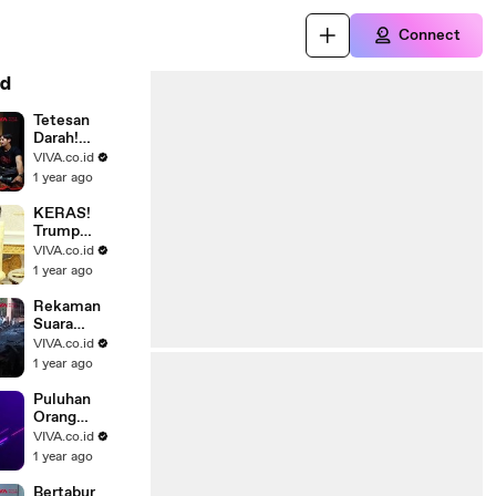
Connect
d
Tetesan
Darah!
Pengalaman
VIVA.co.id
Mistis Para
1 year ago
Cast Film
Kitab Sijjin
KERAS!
Trump
Ultimatum
VIVA.co.id
Rusia Agar
1 year ago
Sudahi
Perang,
Rekaman
Ancamannya
Suara
Jatuhnya
VIVA.co.id
Pesawat Air
1 year ago
India, Salah
Pilot?
Puluhan
Orang
Berjubah
VIVA.co.id
Putih Putari
1 year ago
Tugu Gunung
Lawu
Bertabur