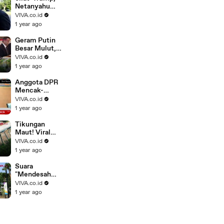
Netanyahu
Beraksi
VIVA.co.id
Konyol di
1 year ago
Meja Makan
Geram Putin
Besar Mulut,
Trump Bantu
VIVA.co.id
Ukraina
1 year ago
Bertahan
Hidup
Anggota DPR
Mencak-
mencak
VIVA.co.id
Telkomsel
1 year ago
Kejam,
"Rampas"
Tikungan
Sisa..
Maut! Viral
Flyover 90
VIVA.co.id
Derajat di
1 year ago
India
Suara
"Mendesah
Wanita" Tiba-
VIVA.co.id
Tiba
1 year ago
Terdengar di
Stadion GBK