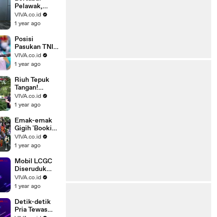
Pelawak,
Rachel
VIVA.co.id
Oldham
1 year ago
Kepincut
Renaga
Posisi
Tahier?
Pasukan TNI
Dalam
VIVA.co.id
Pembuka
1 year ago
Bastille Day
2025
Riuh Tepuk
Tangan!
Gedung
VIVA.co.id
Kemlu AS
1 year ago
Banjir Air
Mata Buntut..
Emak-emak
Gigih 'Booking
Kursi' Paling
VIVA.co.id
Depan Bagi
1 year ago
Sang Anak
Mobil LCGC
Diseruduk
Damkar
VIVA.co.id
Gegara
1 year ago
Halangin Jalan
Detik-detik
Pria Tewas