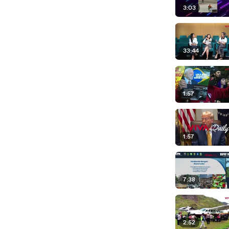
3:03
33:44
1:57
1:57
7:38
2:52