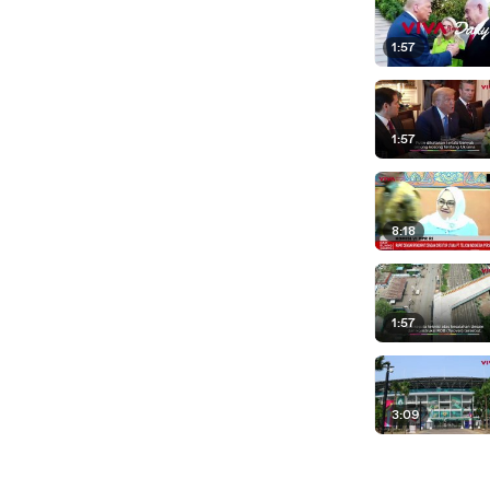
1:57
1:57
8:18
1:57
3:09