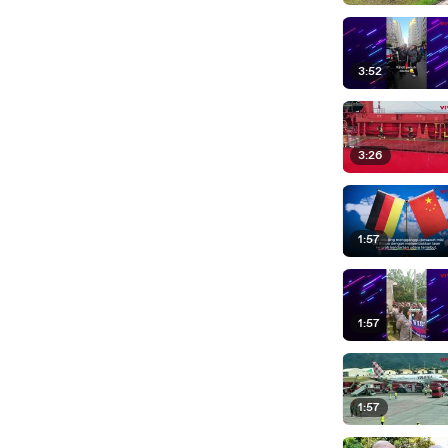
3:52
3:26
1:57
1:57
1:57