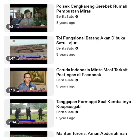
Polsek Cengkareng Gerebek Rumah
Pembuatan Miras
BeritaSatu
8 years ago
1:31
Tol Fungsional Batang Akan Dibuka
Satu Lajur
BeritaSatu
8 years ago
1:47
Garuda Indonesia Minta Maaf Terkait
Postingan di Facebook
BeritaSatu
8 years ago
1:16
Tanggapan Formappi Soal Kembalinya
Koopsusgab
BeritaSatu
8 years ago
2:04
Mantan Teroris: Aman Abdurrahman