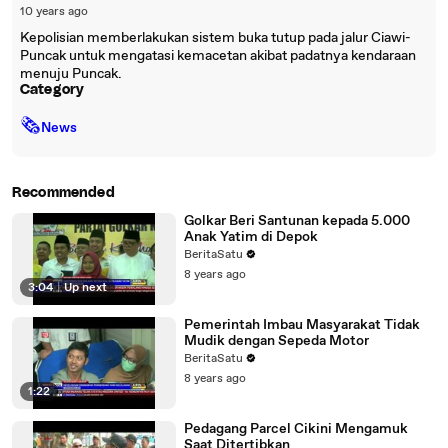
10 years ago
Kepolisian memberlakukan sistem buka tutup pada jalur Ciawi-
Puncak untuk mengatasi kemacetan akibat padatnya kendaraan
menuju Puncak.
Category
🗞
News
Recommended
Golkar Beri Santunan kepada 5.000
Anak Yatim di Depok
BeritaSatu
8 years ago
3:04
|
Up next
Pemerintah Imbau Masyarakat Tidak
Mudik dengan Sepeda Motor
BeritaSatu
8 years ago
1:22
Pedagang Parcel Cikini Mengamuk
Saat Ditertibkan