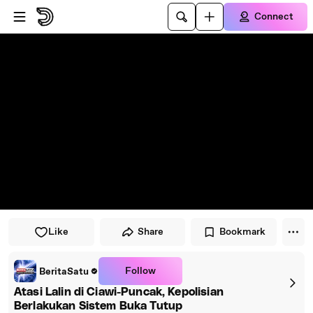
Skip to player
Skip to main content
Connect
Like
Share
Bookmark
Follow
BeritaSatu
Atasi Lalin di Ciawi-Puncak, Kepolisian
Berlakukan Sistem Buka Tutup