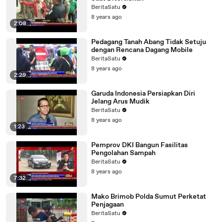
BeritaSatu
8 years ago
2:08
Pedagang Tanah Abang Tidak Setuju
dengan Rencana Dagang Mobile
BeritaSatu
8 years ago
2:29
Garuda Indonesia Persiapkan Diri
Jelang Arus Mudik
BeritaSatu
8 years ago
1:23
Pemprov DKI Bangun Fasilitas
Pengolahan Sampah
BeritaSatu
8 years ago
7:32
Mako Brimob Polda Sumut Perketat
Penjagaan
BeritaSatu