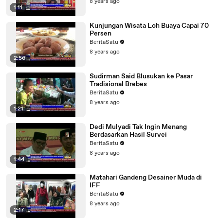
8 years ago
1:11
Kunjungan Wisata Loh Buaya Capai 70
Persen
BeritaSatu
8 years ago
2:56
Sudirman Said Blusukan ke Pasar
Tradisional Brebes
BeritaSatu
8 years ago
1:21
Dedi Mulyadi Tak Ingin Menang
Berdasarkan Hasil Survei
BeritaSatu
8 years ago
1:44
Matahari Gandeng Desainer Muda di
IFF
BeritaSatu
8 years ago
2:17