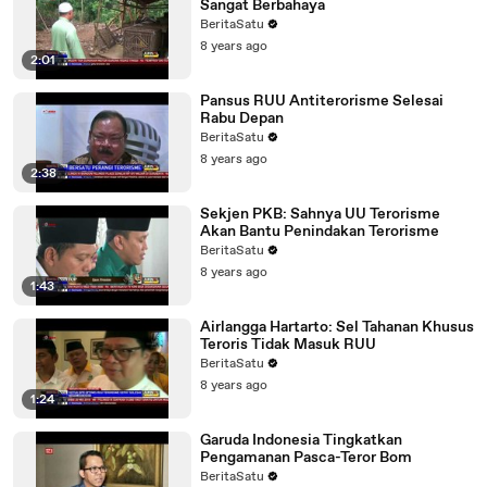
Sangat Berbahaya
BeritaSatu
8 years ago
2:01
Pansus RUU Antiterorisme Selesai
Rabu Depan
BeritaSatu
8 years ago
2:38
Sekjen PKB: Sahnya UU Terorisme
Akan Bantu Penindakan Terorisme
BeritaSatu
8 years ago
1:43
Airlangga Hartarto: Sel Tahanan Khusus
Teroris Tidak Masuk RUU
BeritaSatu
8 years ago
1:24
Garuda Indonesia Tingkatkan
Pengamanan Pasca-Teror Bom
BeritaSatu