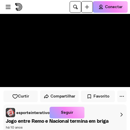
Pular para o player
Ir para o conteúdo principal
Conectar
Curtir
Compartilhar
Favorito
Seguir
esporteinterativo
Jogo entre Remo e Nacional termina em briga
há 10 anos