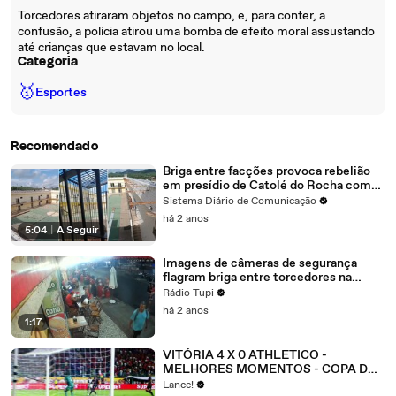
Torcedores atiraram objetos no campo, e, para conter, a
confusão, a polícia atirou uma bomba de efeito moral assustando
até crianças que estavam no local.
Categoria
🥇
Esportes
Recomendado
Briga entre facções provoca rebelião
em presídio de Catolé do Rocha com
fogo e tiros
Sistema Diário de Comunicação
há 2 anos
5:04
|
A Seguir
Imagens de câmeras de segurança
flagram briga entre torcedores na
Praça Seca
Rádio Tupi
há 2 anos
1:17
VITÓRIA 4 X 0 ATHLETICO -
MELHORES MOMENTOS - COPA DO
BRASIL 2026 - OITAVAS DE FINAL -
Lance!