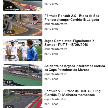
há 10 anos
2:45
Fórmula Renault 2.0 - Etapa de Spa-
Francorchamps (Corrida 1): Largada
esporteinterativo
há 10 anos
0:47
Jogos Completos: Figueirense X
Santos - FUT 7 - 17/09/2016
esporteinterativo
há 10 anos
51:38
Acidente na largada interrompe corrida
da Copa Petrobras de Marcas
esporteinterativo
há 10 anos
1:18
Fórmula V8 - Etapa de Red Bull Ring
(Corrida 2): Melhores momentos
esporteinterativo
há 10 anos
4:15