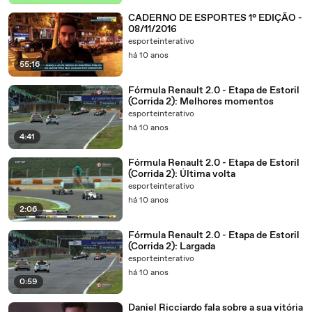
CADERNO DE ESPORTES 1° EDIÇÃO -
08/11/2016
esporteinterativo
há 10 anos
55:16
Fórmula Renault 2.0 - Etapa de Estoril
(Corrida 2): Melhores momentos
esporteinterativo
há 10 anos
4:41
Fórmula Renault 2.0 - Etapa de Estoril
(Corrida 2): Última volta
esporteinterativo
há 10 anos
2:06
Fórmula Renault 2.0 - Etapa de Estoril
(Corrida 2): Largada
esporteinterativo
há 10 anos
0:59
Daniel Ricciardo fala sobre a sua vitória