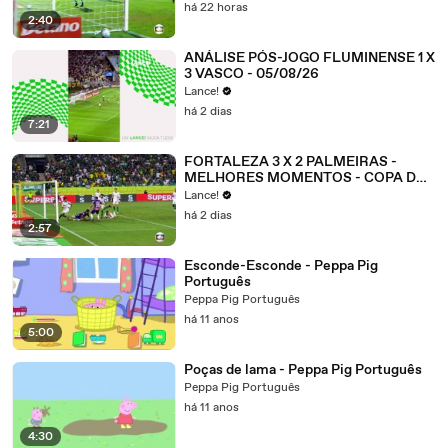
JOGO 2
há 22 horas
2:40
ANÁLISE PÓS-JOGO FLUMINENSE 1 X
3 VASCO - 05/08/26
Lance!
há 2 dias
7:21
FORTALEZA 3 X 2 PALMEIRAS -
MELHORES MOMENTOS - COPA DO
BRASIL 2026 - OITAVAS DE FINAL -
Lance!
JOGO 2
há 2 dias
2:57
Esconde-Esconde - Peppa Pig
Português
Peppa Pig Português
há 11 anos
5:00
Poças de lama - Peppa Pig Português
Peppa Pig Português
há 11 anos
4:30