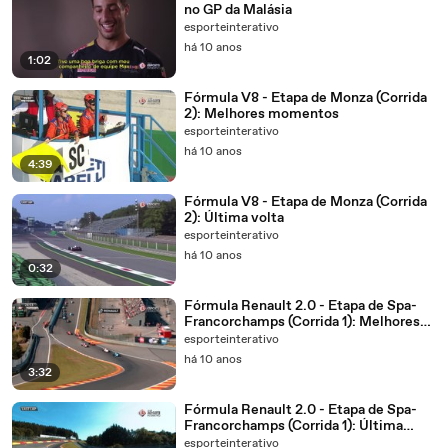
no GP da Malásia
esporteinterativo
há 10 anos
1:02
Fórmula V8 - Etapa de Monza (Corrida
2): Melhores momentos
esporteinterativo
há 10 anos
4:39
Fórmula V8 - Etapa de Monza (Corrida
2): Última volta
esporteinterativo
há 10 anos
0:32
Fórmula Renault 2.0 - Etapa de Spa-
Francorchamps (Corrida 1): Melhores
momentos
esporteinterativo
há 10 anos
3:32
Fórmula Renault 2.0 - Etapa de Spa-
Francorchamps (Corrida 1): Última
volta
esporteinterativo