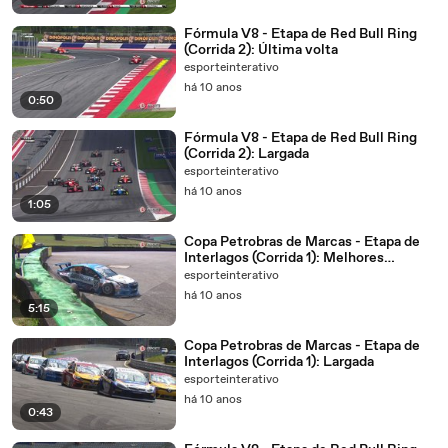
Fórmula V8 - Etapa de Red Bull Ring
(Corrida 2): Última volta
esporteinterativo
há 10 anos
0:50
Fórmula V8 - Etapa de Red Bull Ring
(Corrida 2): Largada
esporteinterativo
há 10 anos
1:05
Copa Petrobras de Marcas - Etapa de
Interlagos (Corrida 1): Melhores
momentos
esporteinterativo
há 10 anos
5:15
Copa Petrobras de Marcas - Etapa de
Interlagos (Corrida 1): Largada
esporteinterativo
há 10 anos
0:43