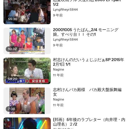
恋愛映画フル 天使の恋 2009 EP1 part
1/2
LyngRheyr5844
9 年前
55:30
20001005 うたばん_2/4 モーニング
娘。すべり台ＩＩ その1
LyngRheyr5844
9 年前
10:32
村志けんのだいうょじぶだぁSP 2015年
2月1日 1/1
Nagine
11 年前
58:20
志村けんバカ殿様 バカ殿大盤振舞編
女
Nagine
11 年前
7:38
{邦画｝5年後のラブレター（向井理・内
山理名）２/2