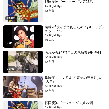
戦国魔神ゴーショーグン第23話
Ak Right Ryu
10 年前
24:09
尾崎豊「僕が僕であるために」スナップシ
ョットフル
Ak Right Ryu
10 年前
4:52
あれから24年1年目の尾崎豊追悼番組
Ak Right Ryu
10 年前
36:47
陰陽座ＬＩＶＥより「青天の三日月」＆
「人首丸」
Ak Right Ryu
10 年前
9:21
戦国魔神ゴーショーグン第22話
Ak Right Ryu