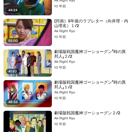
Ak Right Ryu
10 年前
44:24
{邦画｝5年後のラブレター（向井理・内
山理名）１/2
Ak Right Ryu
10 年前
55:00
劇場版戦国魔神ゴーショーグン「時の異
邦人」２/2
Ak Right Ryu
10 年前
41:53
劇場版戦国魔神ゴーショーグン「時の異
邦人」１/2
Ak Right Ryu
10 年前
46:55
劇場版戦国魔神ゴーショーグン２/2
Ak Right Ryu
10 年前