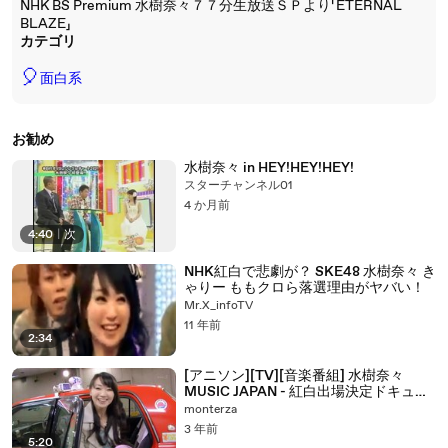
NHK BS Premium 水樹奈々７７分生放送ＳＰより「ETERNAL
BLAZE」
カテゴリ
🎈
面白系
お勧め
水樹奈々 in HEY!HEY!HEY!
スターチャンネル01
4 か月前
4:40
|
次
NHK紅白で悲劇が？ SKE48 水樹奈々 き
ゃりー ももクロら落選理由がヤバい！
Mr.X_infoTV
11 年前
2:34
[アニソン][TV][音楽番組] 水樹奈々
MUSIC JAPAN - 紅白出場決定ドキュメ
ント (2009.11.29)
monterza
3 年前
5:20