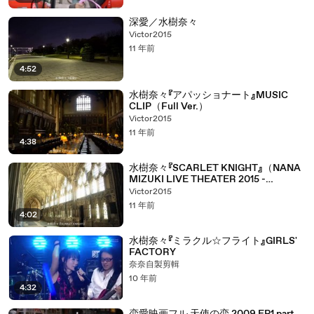
深愛／水樹奈々
Victor2015
11 年前
4:52
水樹奈々『アパッショナート』MUSIC
CLIP（Full Ver.）
Victor2015
11 年前
4:38
水樹奈々『SCARLET KNIGHT』（NANA
MIZUKI LIVE THEATER 2015 -
ACOUSTIC- in さいたまスーパーアリー
Victor2015
ナ）
11 年前
4:02
水樹奈々『ミラクル☆フライト』GIRLS'
FACTORY
奈奈自製剪輯
10 年前
4:32