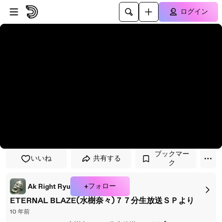
プレイヤーにスキップ
メインコンテンツにスキップ
ログイン
ブックマー
いいね
共有する
ク
+フォロー
Ak Right Ryu
ETERNAL BLAZE(水樹奈々)７７分生放送ＳＰより
10 年前