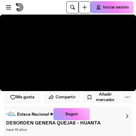
Saltar al reproductor
Saltar al contenido principal
Iniciar sesión
Añadir
Me gusta
Compartir
marcador
Seguir
Enlace Nacional
DESORDEN GENERA QUEJAS - HUANTA
hace 19 años