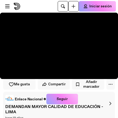
Saltar al reproductor
Saltar al contenido principal
Iniciar sesión
Añadir
Me gusta
Compartir
marcador
Seguir
Enlace Nacional
DEMANDAN MAYOR CALIDAD DE EDUCACIÓN -
LIMA