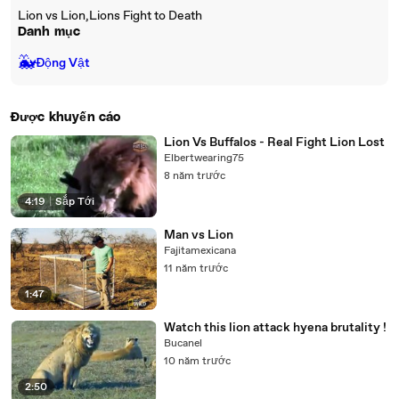
Lion vs Lion,Lions Fight to Death
Danh mục
🐳
Động Vật
Được khuyến cáo
Lion Vs Buffalos - Real Fight Lion Lost
Elbertwearing75
8 năm trước
4:19
|
Sắp Tới
Man vs Lion
Fajitamexicana
11 năm trước
1:47
Watch this lion attack hyena brutality !
Bucanel
10 năm trước
2:50