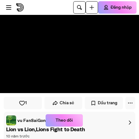
Đi đến trình phát
Đi đến nội dung chính
Đăng nhập
1
Chia sẻ
Dấu trang
Theo dõi
vu FanSaiGon
Lion vs Lion,Lions Fight to Death
10 năm trước