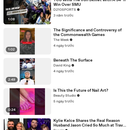
TCU Wins The Iron Skillet With A 34-17
Win Over SMU
D210SPORTS
3 năm trước
1:08
The Significance and Controversy of
the Commonwealth Games
The Week
4 ngày trước
1:02
Beneath The Surface
David King
4 ngày trước
2:49
Is This the Future of Nail Art?
Beauty Studio
5 ngày trước
0:24
Kylie Kelce Shares the Real Reason
Husband Jason Cried So Much at Travis