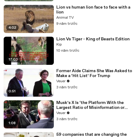
Lion vs human lion face to face with a
lion
Animal TV
9 năm trước
4:02
Lion Vs Tiger - King of Beasts Edition
Kip
10 năm trước
17:03
Former Aide Claims She Was Asked to
Make a ‘Hit List’ For Trump
Veuer
3 năm trước
0:51
Musk’s X Is ‘the Platform With the
Largest Ratio of Misinformation or
Disinformation’ Amongst All Social
Veuer
Media Platforms
3 năm trước
1:08
59 companies that are changing the