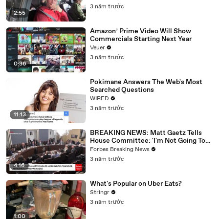
3 năm trước
2:55
Amazon’ Prime Video Will Show
Commercials Starting Next Year
Veuer
3 năm trước
0:36
Pokimane Answers The Web's Most
Searched Questions
WIRED
3 năm trước
11:13
BREAKING NEWS: Matt Gaetz Tells
House Committee: 'I'm Not Going To
Vote For A Continuing Resolution'
Forbes Breaking News
3 năm trước
4:16
What's Popular on Uber Eats?
Stringr
3 năm trước
1:00