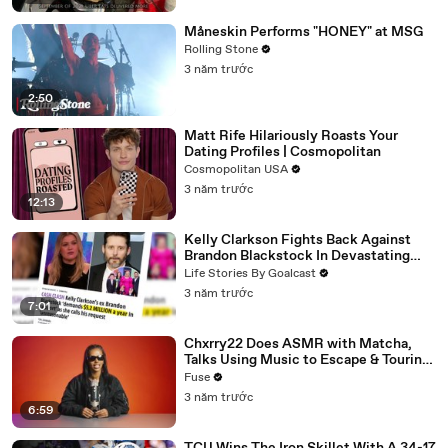
Måneskin Performs "HONEY" at MSG
Rolling Stone
3 năm trước
2:50
Matt Rife Hilariously Roasts Your
Dating Profiles | Cosmopolitan
Cosmopolitan USA
3 năm trước
12:13
Kelly Clarkson Fights Back Against
Brandon Blackstock In Devastating
Divorce Battle
Life Stories By Goalcast
3 năm trước
7:01
Chxrry22 Does ASMR with Matcha,
Talks Using Music to Escape & Touring
with The Weeknd
Fuse
3 năm trước
6:59