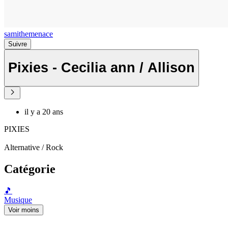
samithemenace
Suivre
Pixies - Cecilia ann / Allison
il y a 20 ans
PIXIES
Alternative / Rock
Catégorie
🎵
Musique
Voir moins