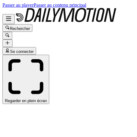
Passer au player
Passer au contenu principal
Rechercher
Se connecter
Regarder en plein écran