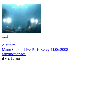
1:11
|
À suivre
Manu Chao - Live Paris Bercy 11/06/2008
samithemenace
il y a 18 ans