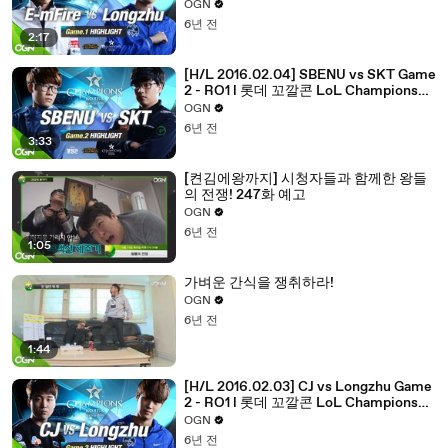
Champions Korea Spring 2016
OGN
6년 전
2:17
[H/L 2016.02.04] SBENU vs SKT Game
2 - RO1 l 롯데 꼬깔콘 LoL Champions
Korea Spring 2016
OGN
6년 전
3:33
[켠김에왕까지] 시청자들과 함께한 왕들
의 전쟁! 247화 예고
OGN
6년 전
1:05
가벼운 간식을 쟁취하라!
OGN
6년 전
1:44
[H/L 2016.02.03] CJ vs Longzhu Game
2 - RO1 l 롯데 꼬깔콘 LoL Champions
Korea Spring 2016
OGN
6년 전