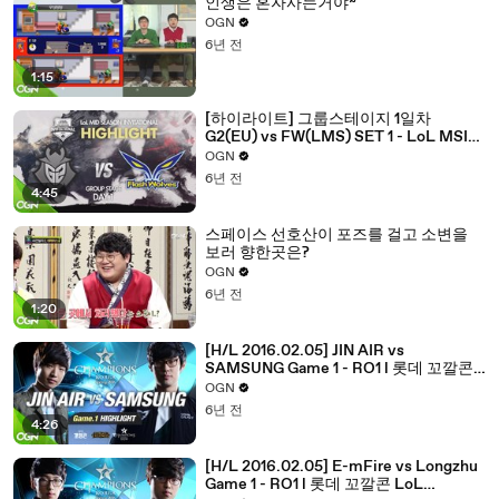
인생은 혼자사는거야~
OGN
6년 전
1:15
[하이라이트] 그룹스테이지 1일차
G2(EU) vs FW(LMS) SET 1 - LoL MSI
2016 / 미드시즌인비테이셔널
OGN
6년 전
4:45
스페이스 선호산이 포즈를 걸고 소변을
보러 향한곳은?
OGN
6년 전
1:20
[H/L 2016.02.05] JIN AIR vs
SAMSUNG Game 1 - RO1 l 롯데 꼬깔콘
LoL Champions Korea Spring 2016
OGN
6년 전
4:26
[H/L 2016.02.05] E-mFire vs Longzhu
Game 1 - RO1 l 롯데 꼬깔콘 LoL