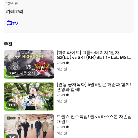
10년 전
카테고리
📺
TV
추천
[하이라이트] 그룹스테이지 1일차
G2(EU) vs SKT(KR) SET 1 - LoL MSI
2016 / 미드시즌인비테이셔널
OGN
6년 전
3:42
|
다음 순서
[켠왕 공개녹화] 5월 5일은 허준과 함께!
켠왕과 함께!!
OGN
6년 전
1:01
트롤쇼 전주특집! 롤 vs 하스스톤 자존심
대결 !
OGN
6년 전
0:41