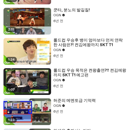
쿤타, 분노의 발길질!
OGN
6년 전
2:11
롤드컵 우승후 뱅이 엄마보다 먼저 연락
한 사람은?! 켠김에왕까지 SKT T1
OGN
6년 전
1:24
롤드컵 우승 목적은 켠왕출연?!! 켠김에왕
까지 SKT T1 예고편
OGN
6년 전
1:07
허준의 메멘토급 기억력
OGN
6년 전
1:23