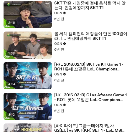
SKT T1은 게임중에 절대 음식을 먹지 않
는다! 켠김에왕까지 SKT T1
OGN
6년 전
2:16
롤 세계 챔피언의 애장품이 단돈 100원이
라니... 켠김에왕까지 SKT T1
OGN
6년 전
1:38
[H/L 2016.02.13] SKT vs KT Game 1 -
RO1 l 롯데 꼬깔콘 LoL Champions
Korea Spring 2016
OGN
6년 전
4:24
[H/L 2016.02.13] CJ vs Afreeca Game 1
- RO1 l 롯데 꼬깔콘 LoL Champions
Korea Spring 2016
OGN
6년 전
3:12
[하이라이트] 그룹스테이지 1일차
G2(EU) vs SKT(KR) SET 1 - LoL MSI