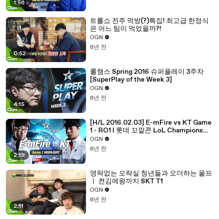
1:56
트롤쇼 전주 먹방(?)특집! 최고급 한정식
은 어느 팀이 먹었을까?!
OGN
6년 전
0:52
롤챔스 Spring 2016 슈퍼플레이 3주차
[SuperPlay of the Week 3]
OGN
6년 전
4:15
[H/L 2016.02.03] E-mFire vs KT Game
1 - RO1 l 롯데 꼬깔콘 LoL Champions
Korea Spring 2016
OGN
6년 전
2:19
영락없는 오락실 청년들과 오더하는 울프
ㅣ 켠김에왕까지 SKT T1
OGN
6년 전
2:11