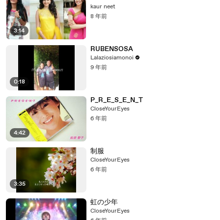
kaur neet
8 年前
3:14
RUBENSOSA
Lalaziosiamonoi
9 年前
0:18
P_R_E_S_E_N_T
CloseYourEyes
6 年前
4:42
制服
CloseYourEyes
6 年前
3:35
虹の少年
CloseYourEyes