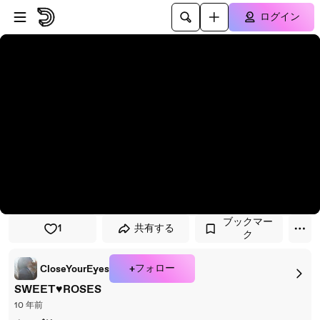
プレイヤーにスキップ
メインコンテンツにスキップ
ログイン
ブックマー
1
共有する
ク
+フォロー
CloseYourEyes
SWEET♥ROSES
10 年前