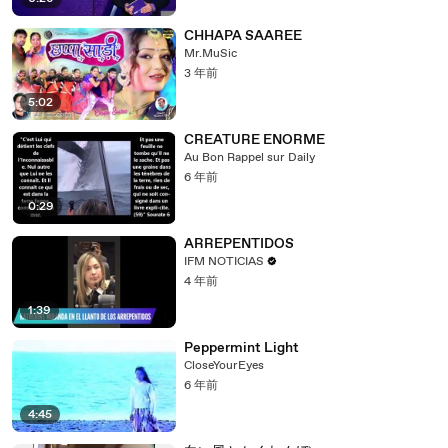
CHHAPA SAAREE
Mr.MuSic
3 年前
5:02
CREATURE ENORME
Au Bon Rappel sur Daily
6 年前
0:29
ARREPENTIDOS
IFM NOTICIAS
4 年前
1:39
Peppermint Light
CloseYourEyes
6 年前
4:45