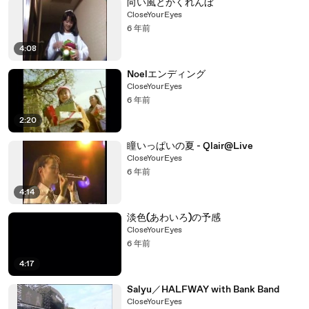
向い風とかくれんぼ
CloseYourEyes
6 年前
4:08
Noelエンディング
CloseYourEyes
6 年前
2:20
瞳いっぱいの夏 - Qlair@Live
CloseYourEyes
6 年前
4:14
淡色(あわいろ)の予感
CloseYourEyes
6 年前
4:17
Salyu／HALFWAY with Bank Band
CloseYourEyes