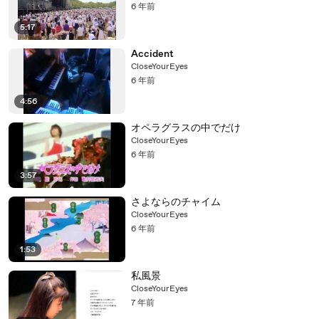
6 年前
5:17
Accident
CloseYourEyes
6 年前
4:56
オペラグラスの中でだけ
CloseYourEyes
6 年前
3:57
さよならのチャイム
CloseYourEyes
6 年前
1:53
私風景
CloseYourEyes
7 年前