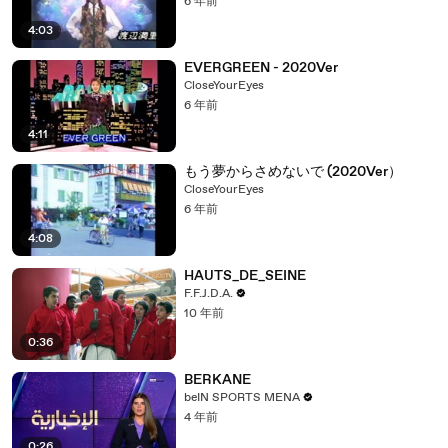
6 年前
4:03
EVERGREEN - 2020Ver
CloseYourEyes
6 年前
4:11
もう夢からさめないで (2020Ver）
CloseYourEyes
6 年前
4:08
HAUTS_DE_SEINE
F.F.J.D.A.
10 年前
0:36
BERKANE
beIN SPORTS MENA
4 年前
0:26