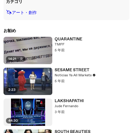
カテゴリ
🦄
アート・創作
お勧め
QUARANTINE
TMFF
5 年前
14:21
|
次
SESAME STREET
Noticias Ya All Markets
5 年前
2:23
LAKSHAPATHI
Jude Fernando
3 年前
44:30
SOUTH BEAUTIES