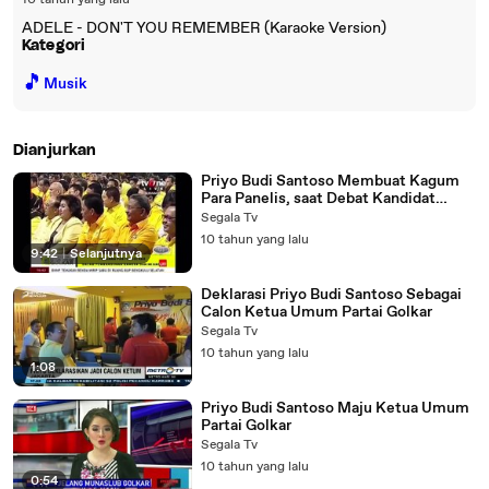
10 tahun yang lalu
ADELE - DON'T YOU REMEMBER (Karaoke Version)
Kategori
🎵
Musik
Dianjurkan
Priyo Budi Santoso Membuat Kagum
Para Panelis, saat Debat Kandidat
Calon Ketua Umum Golkar
Segala Tv
10 tahun yang lalu
9:42
|
Selanjutnya
Deklarasi Priyo Budi Santoso Sebagai
Calon Ketua Umum Partai Golkar
Segala Tv
10 tahun yang lalu
1:08
Priyo Budi Santoso Maju Ketua Umum
Partai Golkar
Segala Tv
10 tahun yang lalu
0:54