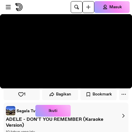
Lewati ke pemutar
Lewatkan ke konten utama
Masuk
1
Bagikan
Bookmark
Ikuti
Segala Tv
ADELE - DON'T YOU REMEMBER (Karaoke
Version)