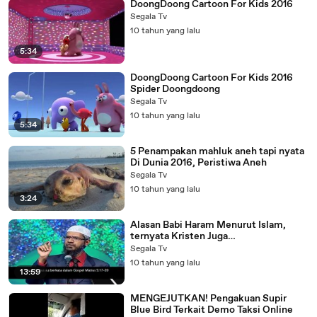
DoongDoong Cartoon For Kids 2016
Segala Tv
10 tahun yang lalu
5:34
DoongDoong Cartoon For Kids 2016
Spider Doongdoong
Segala Tv
10 tahun yang lalu
5:34
5 Penampakan mahluk aneh tapi nyata
Di Dunia 2016, Peristiwa Aneh
Segala Tv
10 tahun yang lalu
3:24
Alasan Babi Haram Menurut Islam,
ternyata Kristen Juga
mengharamkannya.
Segala Tv
10 tahun yang lalu
13:59
MENGEJUTKAN! Pengakuan Supir
Blue Bird Terkait Demo Taksi Online