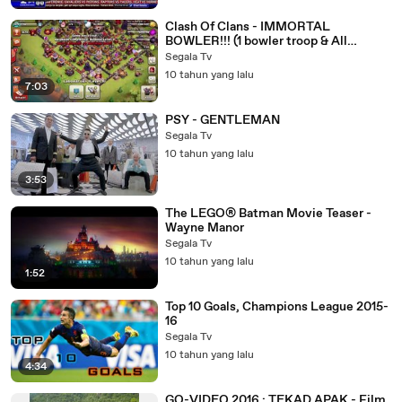
Clash Of Clans - IMMORTAL
BOWLER!!! (1 bowler troop & All
Healers) & The Bowler learns to fly!
Segala Tv
10 tahun yang lalu
7:03
PSY - GENTLEMAN
Segala Tv
10 tahun yang lalu
3:53
The LEGO® Batman Movie Teaser -
Wayne Manor
Segala Tv
10 tahun yang lalu
1:52
Top 10 Goals, Champions League 2015-
16
Segala Tv
10 tahun yang lalu
4:34
GO-VIDEO 2016 : TEKAD APAK - Film