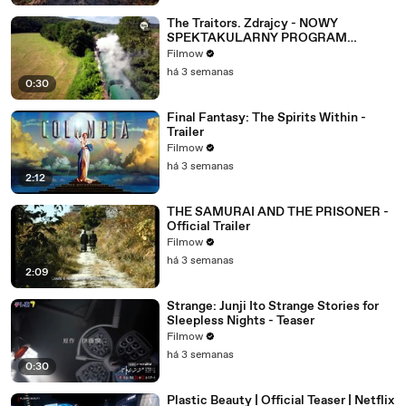
The Traitors. Zdrajcy - NOWY
SPEKTAKULARNY PROGRAM
WKRÓTCE W TVN! 🔥
Filmow
há 3 semanas
0:30
Final Fantasy: The Spirits Within -
Trailer
Filmow
há 3 semanas
2:12
THE SAMURAI AND THE PRISONER -
Official Trailer
Filmow
há 3 semanas
2:09
Strange: Junji Ito Strange Stories for
Sleepless Nights - Teaser
Filmow
há 3 semanas
0:30
Plastic Beauty | Official Teaser | Netflix