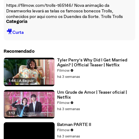
https://filmow.com/trolls-t65146/ Nova animação da
Dreamworks levará as telas os famosos bonecos Trolls,
conhecidos por aqui como os Duendes da Sorte. Trolls Trolls
Categoria
🎥
Curta
Recomendado
Tyler Perry’s Why Did I Get Married
Again? | Official Teaser | Netflix
Filmow
há 3 semanas
1:44
|
A Seguir
Um Grude de Amor | Teaser oficial |
Netflix
Filmow
há 3 semanas
1:13
Batman PARTE II
Filmow
há 3 semanas