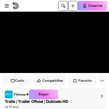
Pular para o player
Ir para o conteúdo principal
Conectar
Curtir
Compartilhar
Favorito
Seguir
Filmow
Trolls | Trailer Oficial | Dublado HD
há 10 anos