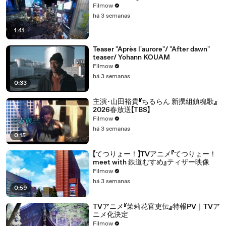
Filmow
há 3 semanas
1:41
Teaser "Après l'aurore"/ "After dawn"
teaser/ Yohann KOUAM
Filmow
há 3 semanas
0:33
主演･山田裕貴『ちるらん 新撰組鎮魂歌』
2026春放送【TBS】
Filmow
há 3 semanas
0:15
【てつりょー！】TVアニメ『てつりょー！
meet with 鉄道むすめ』ティザー映像
Filmow
há 3 semanas
0:59
TVアニメ『茉莉花官吏伝』特報PV｜TVア
ニメ化決定
Filmow