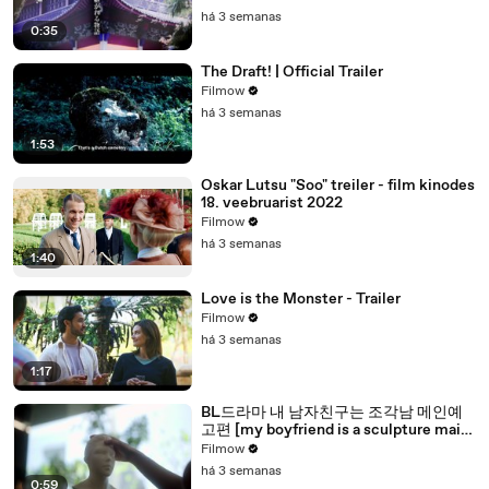
há 3 semanas
0:35
The Draft! | Official Trailer
Filmow
há 3 semanas
1:53
Oskar Lutsu "Soo" treiler - film kinodes
18. veebruarist 2022
Filmow
há 3 semanas
1:40
Love is the Monster - Trailer
Filmow
há 3 semanas
1:17
BL드라마 내 남자친구는 조각남 메인예
고편 [my boyfriend is a sculpture main
trailer]
Filmow
há 3 semanas
0:59