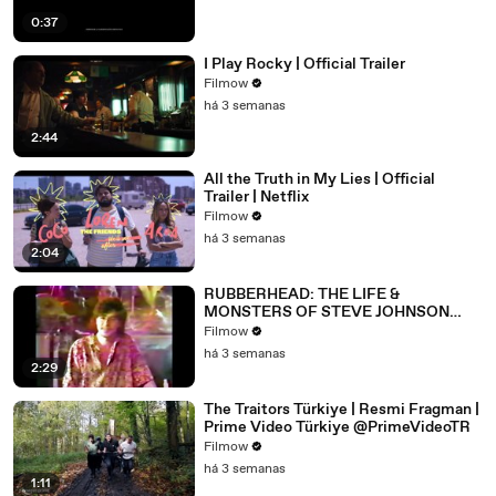
0:37
I Play Rocky | Official Trailer
Filmow
há 3 semanas
2:44
All the Truth in My Lies | Official
Trailer | Netflix
Filmow
há 3 semanas
2:04
RUBBERHEAD: THE LIFE &
MONSTERS OF STEVE JOHNSON
(2026) 4K
Filmow
há 3 semanas
2:29
The Traitors Türkiye | Resmi Fragman |
Prime Video Türkiye @PrimeVideoTR
Filmow
há 3 semanas
1:11