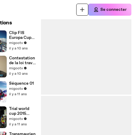
Se connecter
tions
Clip FIS
Europa Cup
2017 Val
migootv
Thorens
il y a 10 ans
Contestation
de la loi travail
: Christophe
migootv
Counil réagit
il y a 10 ans
Séquence 01
migootv
il y a 11 ans
Trial world
cup 2015
Albertville #3
migootv
- Teaser
il y a 11 ans
Transmaurien