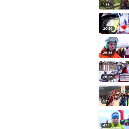
1:29
20:36
26:35
26:36
5:11
4:17