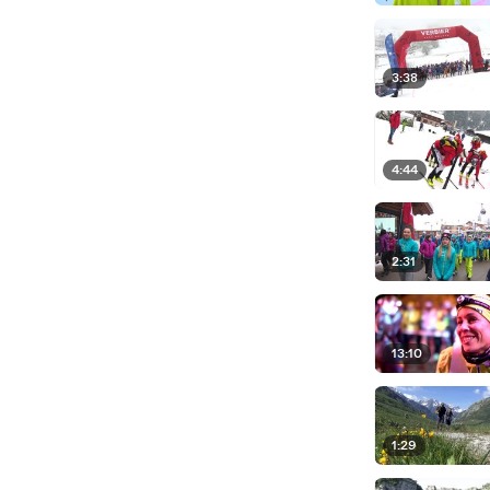
3:38
4:44
2:31
13:10
1:29