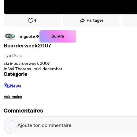
4
Partager
Suivre
migootv
Boarderweek2007
il y a 19 ans
ski & boarderweek 2007
In Val Thorens, mid-december
Catégorie
🗞
News
Voir moins
Commentaires
Ajoute
ton