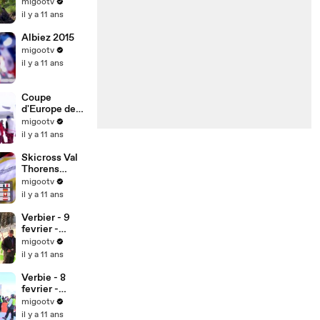
ne 2015 -
migootv
Trailer
il y a 11 ans
Albiez 2015
migootv
il y a 11 ans
Coupe
d'Europe de
Skicross
migootv
Orcieres 2015
il y a 11 ans
Skicross Val
Thorens
Coupe
migootv
d'Europe
il y a 11 ans
Verbier - 9
fevrier -
individual
migootv
race
il y a 11 ans
Verbie - 8
fevrier -
vertical cadet
migootv
junior
il y a 11 ans