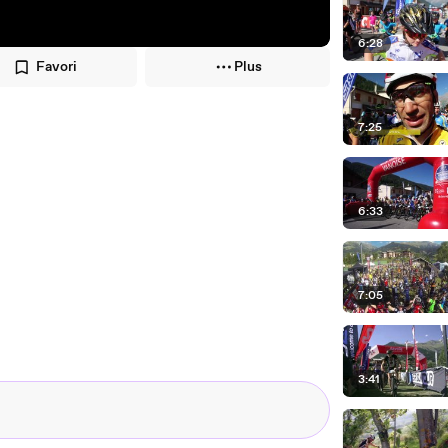
6:28
Favori
Plus
7:25
6:33
7:05
3:41