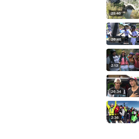
25:46
26:46
2:13
26:34
2:36