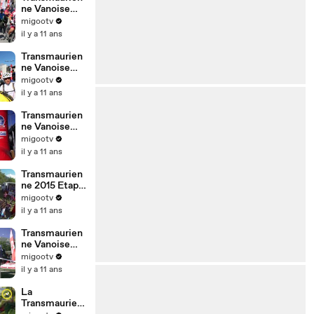
ne Vanoise
2015 Etape 4
migootv
il y a 11 ans
Transmaurien
ne Vanoise
2015 Etape 3
migootv
il y a 11 ans
Transmaurien
ne Vanoise
2015 Etape 2
migootv
il y a 11 ans
Transmaurien
ne 2015 Etape
1
migootv
il y a 11 ans
Transmaurien
ne Vanoise
2015 - Le
migootv
Prologue
il y a 11 ans
La
Transmaurien