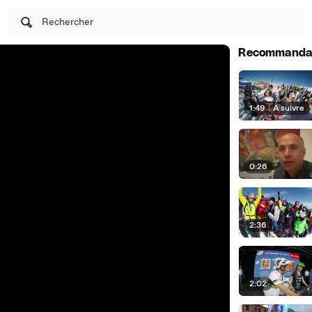
Rechercher
Recommanda
1:49
|
À suivre
0:26
2:36
2:02