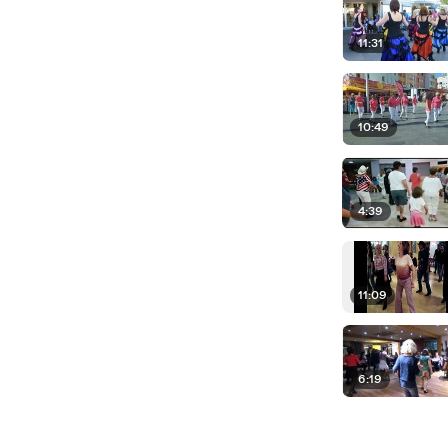
11:31
10:49
4:39
11:09
6:19