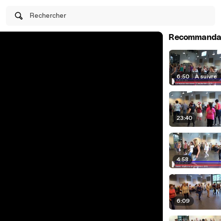
Rechercher
Recommanda
6:50
|
À suivre
23:40
4:58
6:09