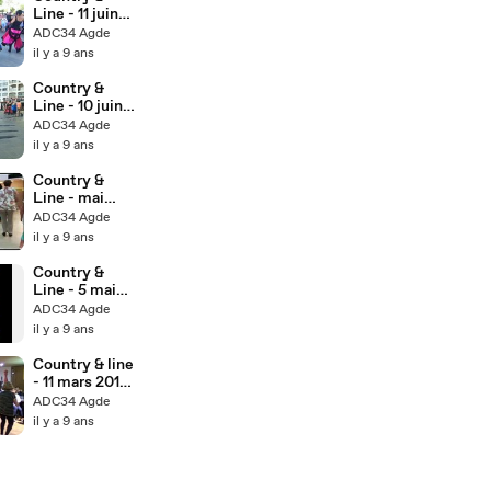
Line - 11 juin
2017 - Cap
ADC34 Agde
d'Agde
il y a 9 ans
animation Cap
Retro
Country &
Line - 10 juin
2017 - Cap
ADC34 Agde
d'Agde
il y a 9 ans
animation Cap
Retro
Country &
Line - mai
2017 - Lloret
ADC34 Agde
de Mar séjour
il y a 9 ans
Espagne
Country &
Line - 5 mai
2007 - Agde
ADC34 Agde
Restaumarch
il y a 9 ans
é
Country & line
- 11 mars 2017
- Agde soirée
ADC34 Agde
Poivre Rouge
il y a 9 ans