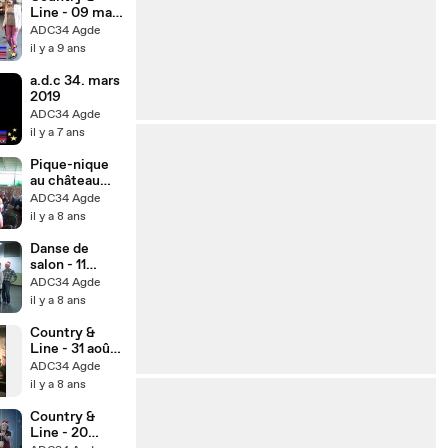
Line - 09 mai
2017 - Agde
ADC34 Agde
un cours de
il y a 9 ans
danse
a.d.c 34. mars
2019
ADC34 Agde
il y a 7 ans
Pique-nique
au château
LAURENS le
ADC34 Agde
dimanche 17
il y a 8 ans
juin 2018
Danse de
salon - 11
décembre
ADC34 Agde
2017 - Soirée
il y a 8 ans
conviviale
Country &
Line - 31 août
2006 - Casino
ADC34 Agde
du Cap d'Agde
il y a 8 ans
animation
Country &
Line - 20