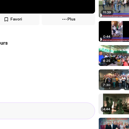
11:39
Favori
Plus
0:44
ours
6:25
7:30
4:44