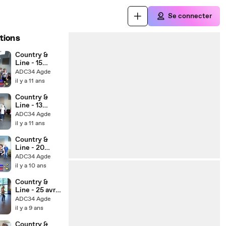
Se connecter
tions
Country &
Line - 15
septembre
ADC34 Agde
2015 - Agde la
il y a 11 ans
reprise !
Country &
Line - 13
décembre
ADC34 Agde
2015 - Agde
il y a 11 ans
bal
Country &
Line - 20
septembre
ADC34 Agde
2016 - Agde la
il y a 10 ans
reprise !
Country &
Line - 25 avril
2017 - Agde
ADC34 Agde
un cours
il y a 9 ans
Country &