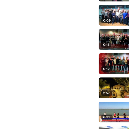
0:09
0:11
0:12
2:57
6:29