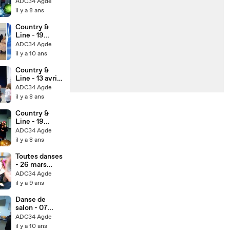
décembre
ADC34 Agde
2017- Bonnes
il y a 8 ans
fêtes du
groupe
Country &
Seniors
Line - 19
février 2016 -
ADC34 Agde
Bessan
il y a 10 ans
Carnaval
Country &
Line - 13 avril
2018 - Bessan
ADC34 Agde
soirée du
il y a 8 ans
printemps
Country &
Line - 19
décembre
ADC34 Agde
1017 - La
il y a 8 ans
Chorale St
Martin -
Toutes danses
Bonnes fêtes
- 26 mars
2017 - Repas
ADC34 Agde
annuel
il y a 9 ans
Danse de
salon - 07
février 2016 -
ADC34 Agde
Agde bal
il y a 10 ans