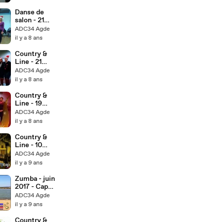
Danse de
salon - 21
décembre
ADC34 Agde
2017 - Bonnes
il y a 8 ans
fêtes
Country &
Line - 21
décembre
ADC34 Agde
2017 - Bonnes
il y a 8 ans
fêtes des
novice
Country &
Line - 19
décembre
ADC34 Agde
2017 - Bonnes
il y a 8 ans
fêtes des
newcomer
Country &
Line - 10
juillet 2012 -
ADC34 Agde
Grau d'Agde
il y a 9 ans
par Philippe
OKOCAP -
Zumba - juin
Dailymotion
2017 - Cap
d'Agde
ADC34 Agde
il y a 9 ans
Country &