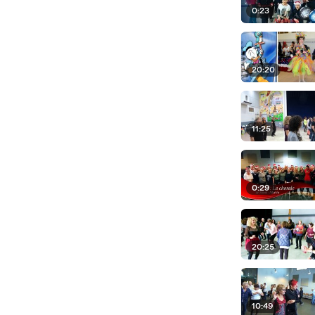
0:23
20:20
11:25
0:29
20:25
10:49