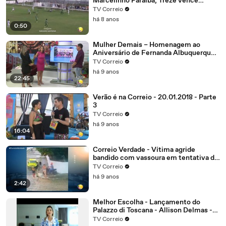
Marcelinho Paraíba, Treze vence
Nacional de Patos, alivia a crise e abre
TV Correio
vantagem na liderança do grupo B
há 8 anos
0:50
Mulher Demais – Homenagem ao
Aniversário de Fernanda Albuquerque.
Parte 4
TV Correio
há 9 anos
22:45
Verão é na Correio - 20.01.2018 - Parte
3
TV Correio
há 9 anos
16:04
Correio Verdade - Vítima agride
bandido com vassoura em tentativa de
assalto no bairro dos Estados
TV Correio
há 9 anos
2:42
Melhor Escolha - Lançamento do
Palazzo di Toscana - Allison Delmas -
Sócio diretor
TV Correio