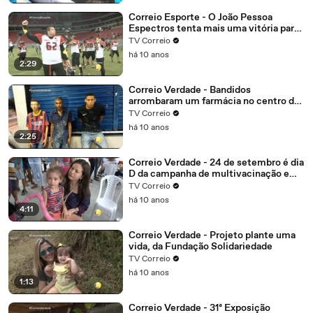
Correio Esporte - O João Pessoa
Espectros tenta mais uma vitória para
garantir vantagem
TV Correio
há 10 anos
2:29
Correio Verdade - Bandidos
arrombaram um farmácia no centro de
Campina Grande, o alarme disparou
TV Correio
eles não tiveram tempo de correr e
há 10 anos
foram presos.
2:25
Correio Verdade - 24 de setembro é dia
D da campanha de multivacinação em
João Pessoa
TV Correio
há 10 anos
4:11
Correio Verdade - Projeto plante uma
vida, da Fundação Solidariedade
TV Correio
há 10 anos
1:13
Correio Verdade - 31ª Exposição