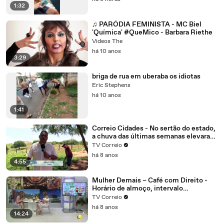
1:32
♫ PARÓDIA FEMINISTA - MC Biel
'Química' #QueMico - Barbara Riethe
Videos The
há 10 anos
3:29
briga de rua em uberaba os idiotas
Eric Stephens
há 10 anos
1:41
Correio Cidades - No sertão do estado,
a chuva das últimas semanas elevaram
o nível dos reservatórios na região de
TV Correio
Patos.
há 8 anos
4:55
Mulher Demais – Café com Direito -
Horário de almoço, intervalo
interjornada tudo isso é direito do
TV Correio
trabalhador, mas com algumas regras
há 8 anos
14:24