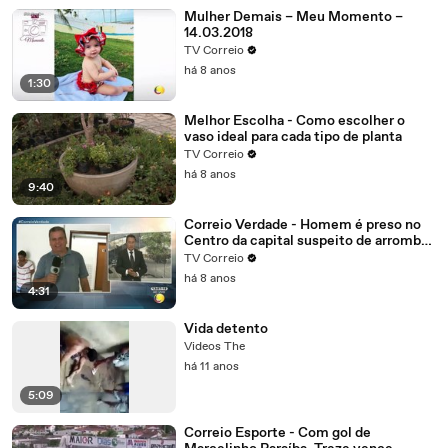
Mulher Demais – Meu Momento –
14.03.2018
TV Correio
há 8 anos
1:30
Melhor Escolha - Como escolher o
vaso ideal para cada tipo de planta
TV Correio
há 8 anos
9:40
Correio Verdade - Homem é preso no
Centro da capital suspeito de arrombar
uma casa
TV Correio
há 8 anos
4:31
Vida detento
Videos The
há 11 anos
5:09
Correio Esporte - Com gol de