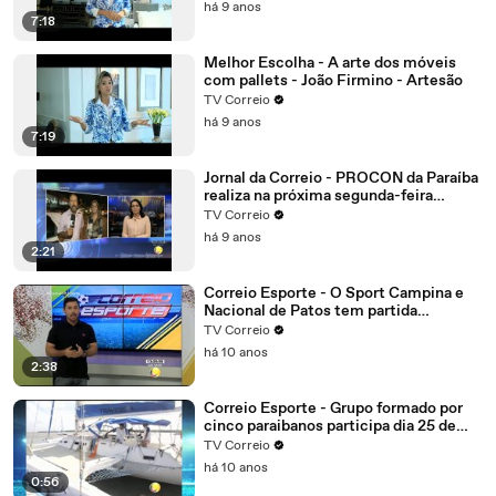
há 9 anos
7:18
Melhor Escolha - A arte dos móveis
com pallets - João Firmino - Artesão
TV Correio
há 9 anos
7:19
Jornal da Correio - PROCON da Paraíba
realiza na próxima segunda-feira
mutirão online para negociação de
TV Correio
dívidas
há 9 anos
2:21
Correio Esporte - O Sport Campina e
Nacional de Patos tem partida
importante.
TV Correio
há 10 anos
2:38
Correio Esporte - Grupo formado por
cinco paraibanos participa dia 25 de
setembro da edição 2016 da regata
TV Correio
refeno, considerada uma das maiores
há 10 anos
do Brasil
0:56