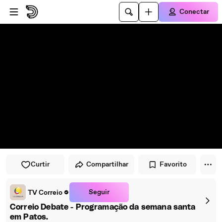
Pular para o player
Ir para o conteúdo principal
Conectar
Curtir
Compartilhar
Favorito
Seguir
TV Correio
Correio Debate - Programação da semana santa
em Patos.