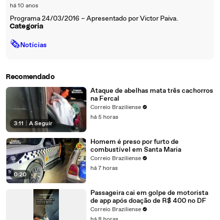
há 10 anos
Programa 24/03/2016 – Apresentado por Victor Paiva.
Categoria
🗞
Notícias
Recomendado
Ataque de abelhas mata três cachorros
na Fercal
Correio Braziliense
há 5 horas
3:11
|
A Seguir
Homem é preso por furto de
combustível em Santa Maria
Correio Braziliense
há 7 horas
0:20
Passageira cai em golpe de motorista
de app após doação de R$ 400 no DF
Correio Braziliense
há 8 horas