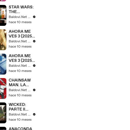
(2025) -
Tráiler
STAR WARS:
Español [HD]
THE
🎞️🇪🇸
MANDALORI
Baldovi.Net - Tráilers y spots en español
AN AND
hace 10 meses
GROGU
(2026) -
AHORA ME
Tráiler #1
VES 3 (2025)
Español [HD]
– Tráiler #2
Baldovi.Net - Tráilers y spots en español
🎞️🇪🇸
Español [HD]
hace 10 meses
🎞️🇪🇸
AHORA ME
VES 3 (2025)
– Tráiler #1
Baldovi.Net - Tráilers y spots en español
Español [HD]
hace 10 meses
🎞️🇪🇸
CHAINSAW
MAN. LA
PELÍCULA -
Baldovi.Net - Tráilers y spots en español
EL ARCO DE
hace 10 meses
REZE (2025)
– Tráiler
WICKED:
Español [HD]
PARTE II
🎞️🇪🇸
(2025) -
Baldovi.Net - Tráilers y spots en español
Tráiler #2
hace 10 meses
Español [HD]
🎞️🇪🇸
ANACONDA