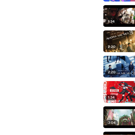
1:34
2:20
2:20
1:34
3:04