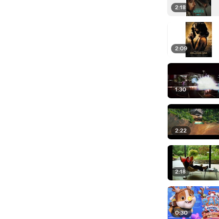
2:18
2:09
1:30
2:22
2:18
0:30