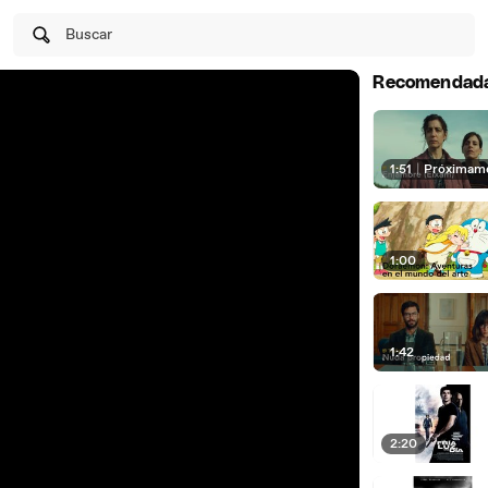
Buscar
Recomendad
1:51
|
Próximam
1:00
1:42
2:20