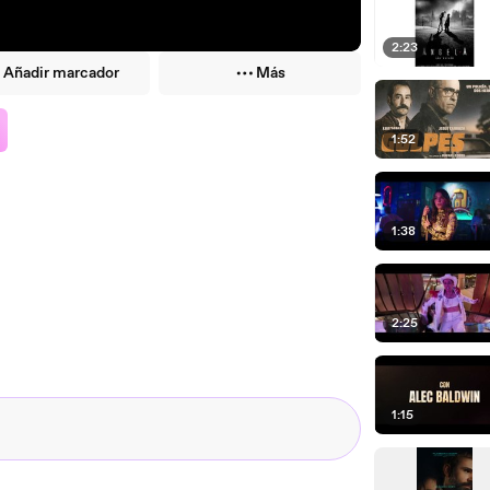
2:23
Añadir marcador
Más
1:52
1:38
2:25
1:15