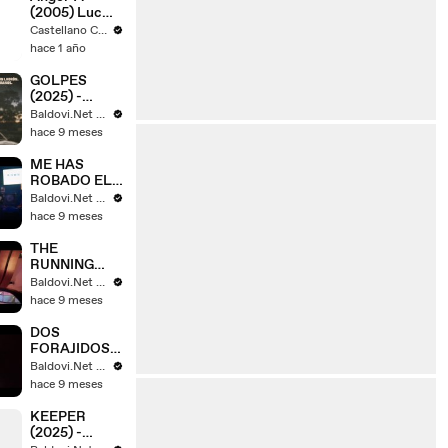
(2005) Luc
Besson
Castellano Cine Box
hace 1 año
GOLPES
(2025) -
Tráiler
Baldovi.Net - Tráilers y spots en español
Español [HD]
hace 9 meses
🎞️🇪🇸
ME HAS
ROBADO EL
CORAZÓN
Baldovi.Net - Tráilers y spots en español
(2025) -
hace 9 meses
Tráiler
Español [HD]
THE
🎞️🇪🇸
RUNNING
MAN (2025) -
Baldovi.Net - Tráilers y spots en español
Tráiler #2
hace 9 meses
Español [HD]
🎞️🇪🇸
DOS
FORAJIDOS
(2025) -
Baldovi.Net - Tráilers y spots en español
Tráiler
hace 9 meses
Español [HD]
🎞️🇪🇸
KEEPER
(2025) -