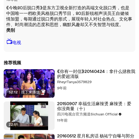
10年前
《今晚80后脱口秀》是东方卫视全新打造的高端文化脱口秀，也是
中国唯一一档欧美风格脱口秀节目，80后新锐相声演员王自健倾
情加盟，每期通过脱口秀的形式，展现年轻人对社会热点、文化事
件、时尚潮流的态度和思想，幽默风趣却又不失智慧与锐度。
类别
📺
电视
推荐视频
《你有一封信》20140424：拿什么拯救我
的爱超清版
RheyrTanya3579829
9年前
52:12
|
接下来播放
20150907 幸福生活麻辣烫 麻辣烫：爱
你没商量（十）
四川电视台官方频道Sichuan Official
11年前
22:51
20160512 星月私房话 杨祐宁自曝与郭分