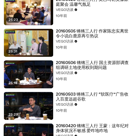
庭聚会 温馨气氛足
VEGO访谈
10年前
25:23
20160505 锵锵三人行 作家陈忠实离世
令小说白鹿原再引热议
VEGO访谈
10年前
25:31
20160506 锵锵三人行 国土资源部调查
组调研土地使用权到期问题
VEGO访谈
10年前
25:18
20160503 锵锵三人行 “软医疗”广告收
入百度远超谷歌
VEGO访谈
10年前
25:29
20160420 锵锵三人行 王蒙：这年纪对
身体状况不敏感 爱咋地咋地