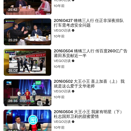
VEGO访谈
10年前
25:42
20160427 锵锵三人行 任正非深夜排队
打车需考虑安全问题
VEGO访谈
10年前
25:29
20160504 锵锵三人行 传百度260亿广告
莆田系贡献近一半
VEGO访谈
10年前
25:08
20160502 大王小王 喜上加喜（上） 我
就是这么爱于文华老师
VEGO访谈
10年前
26:35
20160504 大王小王 我家有明星（下）
杜志国郑卫莉的甜蜜爱情
VEGO访谈
10年前