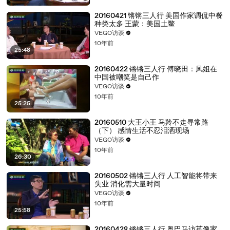
20160421 锵锵三人行 美国作家调侃中餐
种类太多 王蒙：美国土鳖
VEGO访谈
10年前
25:48
20160422 锵锵三人行 傅晓田：凤姐在
中国被嘲笑是自己作
VEGO访谈
10年前
25:25
20160510 大王小王 马羚不走寻常路
（下） 感情生活不忍泪洒现场
VEGO访谈
10年前
26:30
20160502 锵锵三人行 人工智能将带来
失业 消化需大量时间
VEGO访谈
10年前
25:58
20160428 锵锵三人行 奥巴马访英像家