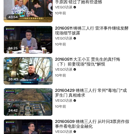
手原因 错过了她有些遗憾
VEGO访谈
10年前
43:54
20160511 锵锵三人行 雷洋事件继续发酵
现场细节披露
VEGO访谈
10年前
24:25
20160511 大王小王 贾先生的真忏悔
（下）前妻现场“报仇”解恨
VEGO访谈
10年前
26:43
20160429 锵锵三人行 常州“毒地门”成
罗生门 真相难求
VEGO访谈
10年前
24:42
20160509 锵锵三人行 从叶问3票房作假
事件看电影业金融化
VEGO访谈