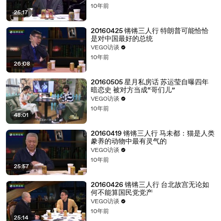
10年前
25:17
20160425 锵锵三人行 特朗普可能恰恰
是对中国最好的总统
VEGO访谈
10年前
26:08
20160505 星月私房话 苏运莹自曝四年
暗恋史 被对方当成“哥们儿”
VEGO访谈
10年前
48:01
20160419 锵锵三人行 马未都：猫是人类
豢养的动物中最有灵气的
VEGO访谈
10年前
25:57
20160426 锵锵三人行 台北故宫无论如
何不能算国民党党产
VEGO访谈
10年前
25:14