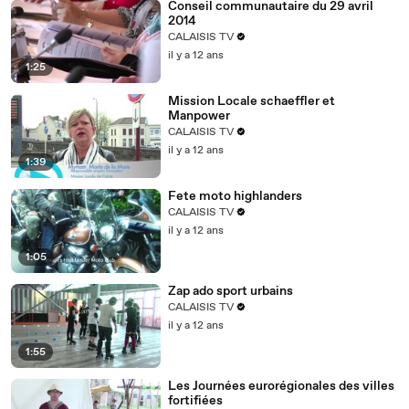
Conseil communautaire du 29 avril
2014
CALAISIS TV
il y a 12 ans
1:25
Mission Locale schaeffler et
Manpower
CALAISIS TV
il y a 12 ans
1:39
Fete moto highlanders
CALAISIS TV
il y a 12 ans
1:05
Zap ado sport urbains
CALAISIS TV
il y a 12 ans
1:55
Les Journées eurorégionales des villes
fortifiées