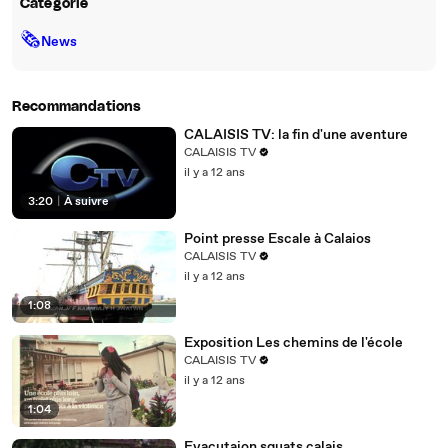
Catégorie
🗞
News
Recommandations
CALAISIS TV: la fin d'une aventure
CALAISIS TV
il y a 12 ans
3:20
|
À suivre
Point presse Escale à Calaios
CALAISIS TV
il y a 12 ans
1:08
Exposition Les chemins de l'école
CALAISIS TV
il y a 12 ans
1:04
Evacutaion squats calais