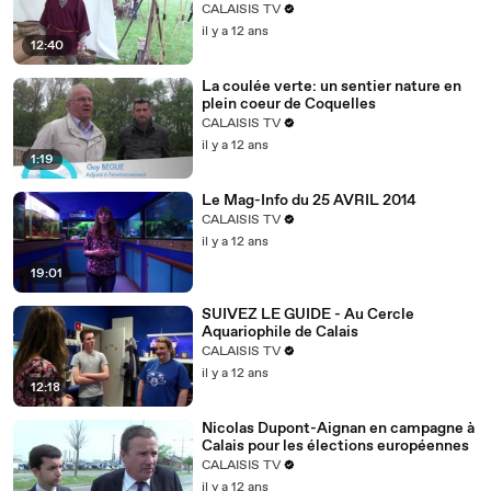
CALAISIS TV
il y a 12 ans
12:40
La coulée verte: un sentier nature en
plein coeur de Coquelles
CALAISIS TV
il y a 12 ans
1:19
Le Mag-Info du 25 AVRIL 2014
CALAISIS TV
il y a 12 ans
19:01
SUIVEZ LE GUIDE - Au Cercle
Aquariophile de Calais
CALAISIS TV
il y a 12 ans
12:18
Nicolas Dupont-Aignan en campagne à
Calais pour les élections européennes
CALAISIS TV
il y a 12 ans