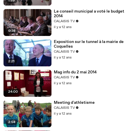
1:59
Le conseil municipal a voté le budget
2014
CALAISIS TV
il y a 12 ans
0:38
Exposition sur le tunnel à la mairie de
Coquelles
CALAISIS TV
il y a 12 ans
2:21
Mag info du 2 mai 2014
CALAISIS TV
il y a 12 ans
24:00
Meeting d'athletisme
CALAISIS TV
il y a 12 ans
2:54