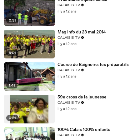
CALAISIS TV
il y a 12 ans
0:31
Mag Info du 23 mai 2014
CALAISIS TV
il y a 12 ans
8:01
Course de Baignoire: les préparatifs
CALAISIS TV
il y a 12 ans
1:41
59e cross de la jeunesse
CALAISIS TV
il y a 12 ans
0:51
100% Calais 100% enfants
CALAISIS TV