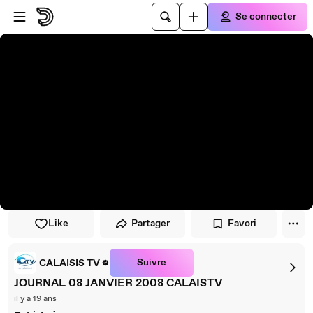
Passer au player
Passer au contenu principal
Se connecter
Like
Partager
Favori
Suivre
CALAISIS TV
JOURNAL 08 JANVIER 2008 CALAISTV
il y a 19 ans