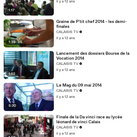
il y a 12 ans
1:17
Graine de P'tit chef 2014 - les demi-
finales
CALAISIS TV
il y a 12 ans
1:39
Lancement des dossiers Bourse de la
Vocation 2014
CALAISIS TV
il y a 12 ans
1:52
Le Mag du 09 mai 2014
CALAISIS TV
il y a 12 ans
5:30
Finale de la Da vinci race au lycée
léonard de vinci Calais
CALAISIS TV
il y a 12 ans