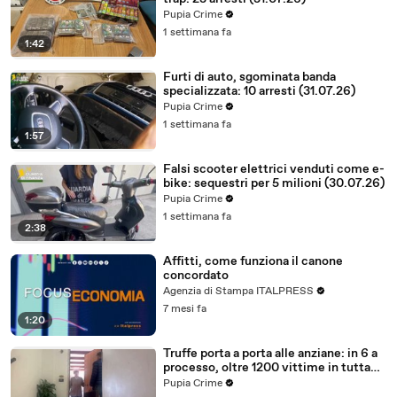
Pupia Crime
1 settimana fa
1:42
Furti di auto, sgominata banda
specializzata: 10 arresti (31.07.26)
Pupia Crime
1 settimana fa
1:57
Falsi scooter elettrici venduti come e-
bike: sequestri per 5 milioni (30.07.26)
Pupia Crime
1 settimana fa
2:38
Affitti, come funziona il canone
concordato
Agenzia di Stampa ITALPRESS
7 mesi fa
1:20
Truffe porta a porta alle anziane: in 6 a
processo, oltre 1200 vittime in tutta
Italia (30.07.26)
Pupia Crime