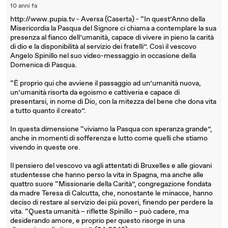
10 anni fa
http://www.pupia.tv - Aversa (Caserta) - “In quest’Anno della
Misericordia la Pasqua del Signore ci chiama a contemplare la sua
presenza al fianco dell’umanità, capace di vivere in pieno la carità
di dio e la disponibilità al servizio dei fratelli”. Così il vescovo
Angelo Spinillo nel suo video-messaggio in occasione della
Domenica di Pasqua.
“È proprio qui che avviene il passaggio ad un’umanità nuova,
un’umanità risorta da egoismo e cattiveria e capace di
presentarsi, in nome di Dio, con la mitezza del bene che dona vita
a tutto quanto il creato”.
In questa dimensione “viviamo la Pasqua con speranza grande”,
anche in momenti di sofferenza e lutto come quelli che stiamo
vivendo in queste ore.
Il pensiero del vescovo va agli attentati di Bruxelles e alle giovani
studentesse che hanno perso la vita in Spagna, ma anche alle
quattro suore “Missionarie della Carità”, congregazione fondata
da madre Teresa di Calcutta, che, nonostante le minacce, hanno
deciso di restare al servizio dei più poveri, finendo per perdere la
vita. “Questa umanità – riflette Spinillo – può cadere, ma
desiderando amore, e proprio per questo risorge in una