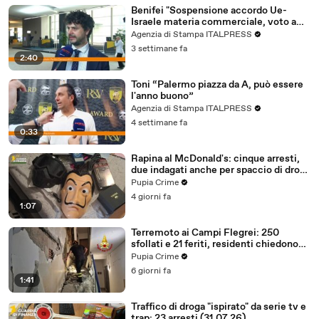
Benifei "Sospensione accordo Ue-
Israele materia commerciale, voto a
maggioranza"
Agenzia di Stampa ITALPRESS
3 settimane fa
2:40
Toni “Palermo piazza da A, può essere
l'anno buono”
Agenzia di Stampa ITALPRESS
4 settimane fa
0:33
Rapina al McDonald's: cinque arresti,
due indagati anche per spaccio di droga
(03.08.26)
Pupia Crime
4 giorni fa
1:07
Terremoto ai Campi Flegrei: 250
sfollati e 21 feriti, residenti chiedono
certezze sul futuro (01.08.26)
Pupia Crime
6 giorni fa
1:41
Traffico di droga "ispirato" da serie tv e
trap: 23 arresti (31.07.26)