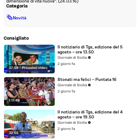
dimensione di vita nuova”. (24.03.16)
Categoria
🗞
Novità
Consigliato
Il notiziario di Tgs, edizione del 5
agosto – ore 13.50
Giornale di Sicilia
2 giorni fa
37:58
|
Prossimi video
Stonati ma felici – Puntata 16
Giornale di Sicilia
2 giorni fa
1:11:48
Il notiziario di Tgs, edizione del 4
agosto – ore 19.50
Giornale di Sicilia
2 giorni fa
32:55