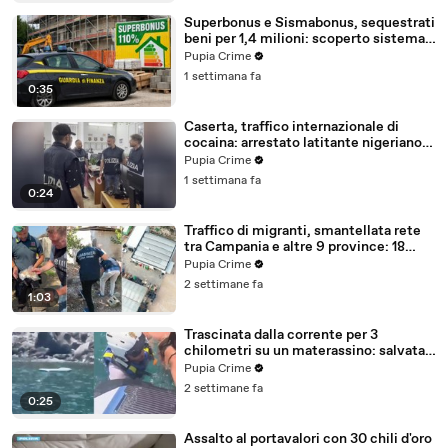
Superbonus e Sismabonus, sequestrati
beni per 1,4 milioni: scoperto sistema
con false abitazioni (29.07.26)
Pupia Crime
1 settimana fa
0:35
Caserta, traffico internazionale di
cocaina: arrestato latitante nigeriano
ricercato dal 2019 (28.07.26)
Pupia Crime
1 settimana fa
0:24
Traffico di migranti, smantellata rete
tra Campania e altre 9 province: 18
arresti (27.07.26)
Pupia Crime
2 settimane fa
1:03
Trascinata dalla corrente per 3
chilometri su un materassino: salvata
dalla Polizia (25.07.26)
Pupia Crime
2 settimane fa
0:25
Assalto al portavalori con 30 chili d'oro