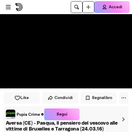
Vai al lettore
Passa al contenuto principale
Accedi
Like
Condividi
Segnalibro
Segui
Pupia Crime
Aversa (CE) - Pasqua, il pensiero del vescovo alle
vittime di Bruxelles e Tarragona (24.03.16)