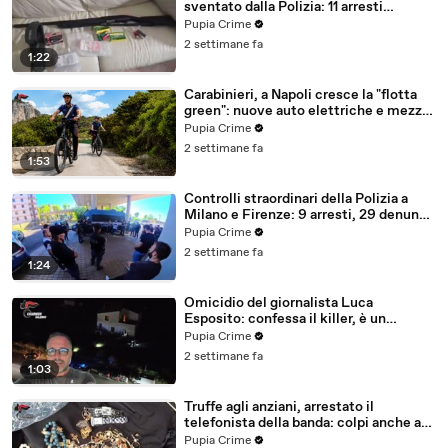
sventato dalla Polizia: 11 arresti
(25.07.26)
Pupia Crime
2 settimane fa
1:22
Carabinieri, a Napoli cresce la "flotta
green": nuove auto elettriche e mezzi
sostenibili anche sulle isole (25.07.26)
Pupia Crime
2 settimane fa
1:53
Controlli straordinari della Polizia a
Milano e Firenze: 9 arresti, 29 denunce
e oltre 7mila persone identificate
Pupia Crime
(25.07.26)
2 settimane fa
1:24
Omicidio del giornalista Luca
Esposito: confessa il killer, è un
26enne tunisino (25.07.26)
Pupia Crime
2 settimane fa
1:03
Truffe agli anziani, arrestato il
telefonista della banda: colpi anche ad
Aversa, oltre 300mila euro il bottino
Pupia Crime