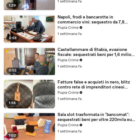
1 settimana fa
1:29
Napoli, frodi e bancarotte in
commercio vini: sequestro da 7,8
milioni (30.07.26)
Pupia Crime
1 settimana fa
0:58
Castellammare di Stabia, evasione
fiscale: sequestrati beni per 1,6 milioni
ad un consorzio navale (29.07.26)
Pupia Crime
1 settimana fa
0:52
Fatture false e acquisti in nero, blitz
contro rete di imprenditori cinesi
sequestri per 8,5 milioni (29.07.26)
Pupia Crime
1 settimana fa
1:58
Sala slot trasformata in "bancomat":
sequestrati beni per oltre 220mila euro
a due coniugi (29.07.26)
Pupia Crime
1 settimana fa
1:02