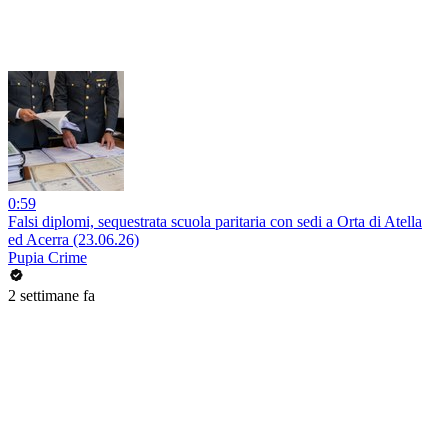
0:59
Falsi diplomi, sequestrata scuola paritaria con sedi a Orta di Atella
ed Acerra (23.06.26)
Pupia Crime
2 settimane fa