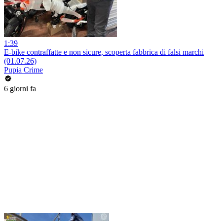
1:39
E-bike contraffatte e non sicure, scoperta fabbrica di falsi marchi
(01.07.26)
Pupia Crime
6 giorni fa