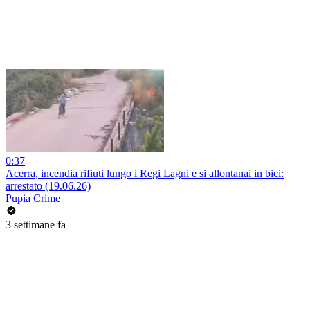
0:37
Acerra, incendia rifiuti lungo i Regi Lagni e si allontanai in bici:
arrestato (19.06.26)
Pupia Crime
3 settimane fa