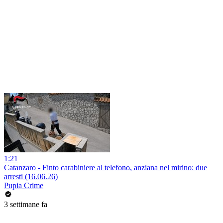
1:21
Catanzaro - Finto carabiniere al telefono, anziana nel mirino: due
arresti (16.06.26)
Pupia Crime
3 settimane fa