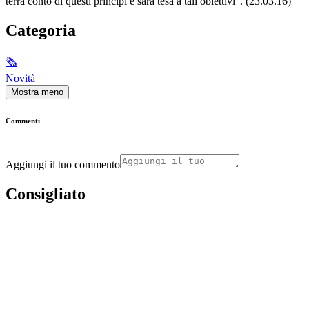
terrà conto di questi principi e sarà tesa a tali obiettivi”. (23.03.16)
Categoria
🗞
Novità
Mostra meno
Commenti
Aggiungi il tuo commento
Consigliato