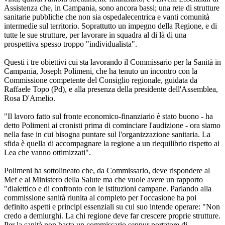
Assistenza che, in Campania, sono ancora bassi; una rete di strutture
sanitarie pubbliche che non sia ospedalecentrica e vanti comunità
intermedie sul territorio. Soprattutto un impegno della Regione, e di
tutte le sue strutture, per lavorare in squadra al di là di una
prospettiva spesso troppo "individualista".
Questi i tre obiettivi cui sta lavorando il Commissario per la Sanità in
Campania, Joseph Polimeni, che ha tenuto un incontro con la
Commissione competente del Consiglio regionale, guidata da
Raffaele Topo (Pd), e alla presenza della presidente dell'Assemblea,
Rosa D'Amelio.
"Il lavoro fatto sul fronte economico-finanziario è stato buono - ha
detto Polimeni ai cronisti prima di cominciare l'audizione - ora siamo
nella fase in cui bisogna puntare sul l'organizzazione sanitaria. La
sfida è quella di accompagnare la regione a un riequilibrio rispetto ai
Lea che vanno ottimizzati".
Polimeni ha sottolineato che, da Commissario, deve rispondere al
Mef e al Ministero della Salute ma che vuole avere un rapporto
"dialettico e di confronto con le istituzioni campane. Parlando alla
commissione sanità riunita al completo per l'occasione ha poi
definito aspetti e principi essenziali su cui suo intende operare: "Non
credo a demiurghi. La chi regione deve far crescere proprie strutture.
Per la sanità non basta un commissario seppur portatore di