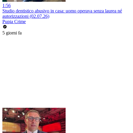
1:56
Studio dentistico abusivo in casa: uomo operava senza laurea né
autorizzazioni (02.07.26)
Pupia Crime
5 giorni fa