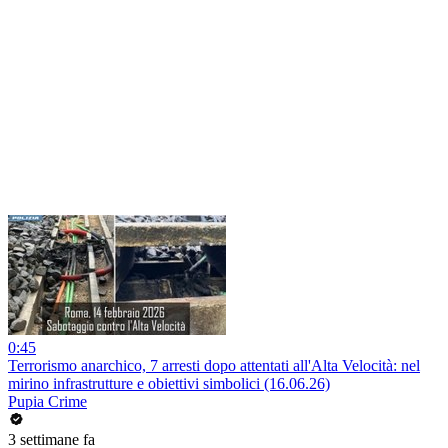
0:45
Terrorismo anarchico, 7 arresti dopo attentati all'Alta Velocità: nel
mirino infrastrutture e obiettivi simbolici (16.06.26)
Pupia Crime
3 settimane fa