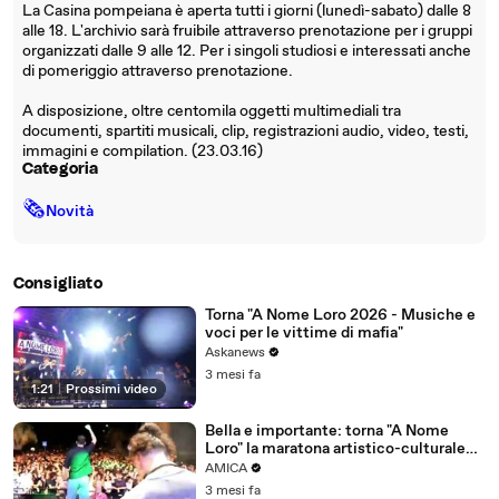
La Casina pompeiana è aperta tutti i giorni (lunedì-sabato) dalle 8
alle 18. L'archivio sarà fruibile attraverso prenotazione per i gruppi
organizzati dalle 9 alle 12. Per i singoli studiosi e interessati anche
di pomeriggio attraverso prenotazione.
A disposizione, oltre centomila oggetti multimediali tra
documenti, spartiti musicali, clip, registrazioni audio, video, testi,
immagini e compilation. (23.03.16)
Categoria
🗞
Novità
Consigliato
Torna "A Nome Loro 2026 - Musiche e
voci per le vittime di mafia"
Askanews
3 mesi fa
1:21
|
Prossimi video
Bella e importante: torna "A Nome
Loro" la maratona artistico-culturale
con tantissimi ospiti
AMICA
3 mesi fa