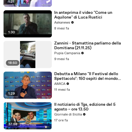
1:21
In anteprima il video "Come un
Aquilone" di Luca Rustici
Askanews
8 mesi fa
1:30
Zannini - Stamattina parliamo della
Domitiana (21.11.25)
Pupia Campania
9 mesi fa
18:50
Debutta a Milano "Il Festival dello
Spettacolo": 150 ospiti del mondo
dell'intrattenimento
AMICA
11 mesi fa
1:29
Il notiziario di Tgs, edizione del 5
agosto – ore 13.50
Giornale di Sicilia
17 ore fa
37:58