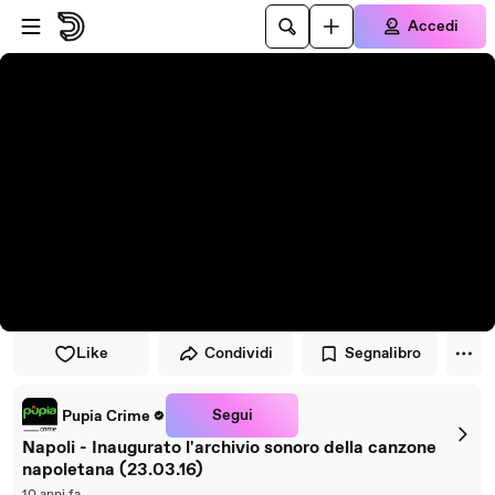
Vai al lettore
Passa al contenuto principale
Accedi
Like
Condividi
Segnalibro
Segui
Pupia Crime
Napoli - Inaugurato l'archivio sonoro della canzone
napoletana (23.03.16)