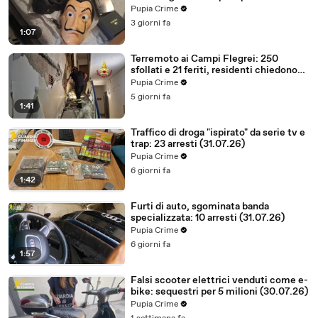
(03.08.26)
Pupia Crime
3 giorni fa
1:07
Terremoto ai Campi Flegrei: 250
sfollati e 21 feriti, residenti chiedono
certezze sul futuro (01.08.26)
Pupia Crime
5 giorni fa
1:41
Traffico di droga "ispirato" da serie tv e
trap: 23 arresti (31.07.26)
Pupia Crime
6 giorni fa
1:42
Furti di auto, sgominata banda
specializzata: 10 arresti (31.07.26)
Pupia Crime
6 giorni fa
1:57
Falsi scooter elettrici venduti come e-
bike: sequestri per 5 milioni (30.07.26)
Pupia Crime