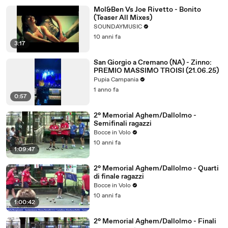
Mol&Ben Vs Joe Rivetto - Bonito
(Teaser All Mixes)
SOUNDAYMUSIC
10 anni fa
3:17
San Giorgio a Cremano (NA) - Zinno:
PREMIO MASSIMO TROISI (21.06.25)
Pupia Campania
1 anno fa
0:57
2° Memorial Aghem/Dallolmo -
Semifinali ragazzi
Bocce in Volo
10 anni fa
1:09:47
2° Memorial Aghem/Dallolmo - Quarti
di finale ragazzi
Bocce in Volo
10 anni fa
1:00:42
2° Memorial Aghem/Dallolmo - Finali