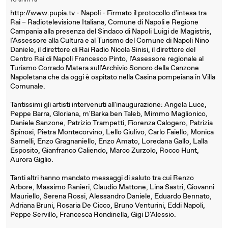
10 anni fa
http://www.pupia.tv - Napoli - Firmato il protocollo d'intesa tra
Rai – Radiotelevisione Italiana, Comune di Napoli e Regione
Campania alla presenza del Sindaco di Napoli Luigi de Magistris,
l'Assessore alla Cultura e al Turismo del Comune di Napoli Nino
Daniele, il direttore di Rai Radio Nicola Sinisi, il direttore del
Centro Rai di Napoli Francesco Pinto, l'Assessore regionale al
Turismo Corrado Matera sull'Archivio Sonoro della Canzone
Napoletana che da oggi è ospitato nella Casina pompeiana in Villa
Comunale.
Tantissimi gli artisti intervenuti all'inaugurazione: Angela Luce,
Peppe Barra, Gloriana, m'Barka ben Taleb, Mimmo Maglionico,
Daniele Sanzone, Patrizio Trampetti, Fiorenza Calogero, Patrizia
Spinosi, Pietra Montecorvino, Lello Giulivo, Carlo Faiello, Monica
Sarnelli, Enzo Gragnaniello, Enzo Amato, Loredana Gallo, Lalla
Esposito, Gianfranco Caliendo, Marco Zurzolo, Rocco Hunt,
Aurora Giglio.
Tanti altri hanno mandato messaggi di saluto tra cui Renzo
Arbore, Massimo Ranieri, Claudio Mattone, Lina Sastri, Giovanni
Mauriello, Serena Rossi, Alessandro Daniele, Eduardo Bennato,
Adriana Bruni, Rosaria De Cicco, Bruno Venturini, Eddi Napoli,
Peppe Servillo, Francesca Rondinella, Gigi D'Alessio.