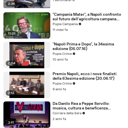
1 settimana fa
2:38
"Campania Mater", a Napoli confronto
sul futuro dell'agricoltura campana
(18.09.25)
Pupia Campania
11 mesi fa
11:01
"Napoli Prima e Dopo", la 34esima
edizione (05.07.16)
Pupia Crime
10 anni fa
2:04
Premio Napoli, ecco i nove finalisti
della 63esima edizione (20.06.17)
Pupia Crime
9 anni fa
2:12
Da Danilo Rea a Peppe Servillo:
musica, cultura e beneficenza
all'Auditorium per Napoli nel Cuore
Corriere della Sera
2 anni fa
3:11