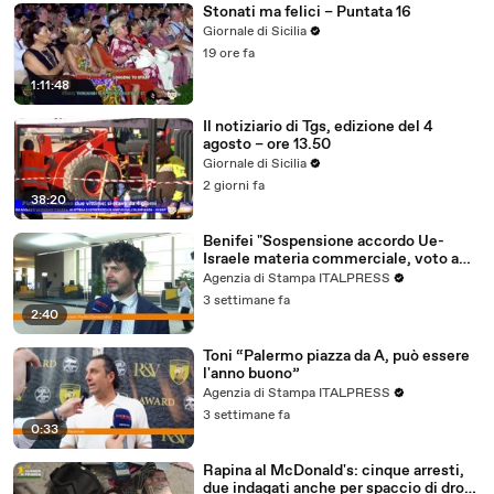
Stonati ma felici – Puntata 16
Giornale di Sicilia
19 ore fa
1:11:48
Il notiziario di Tgs, edizione del 4
agosto – ore 13.50
Giornale di Sicilia
2 giorni fa
38:20
Benifei "Sospensione accordo Ue-
Israele materia commerciale, voto a
maggioranza"
Agenzia di Stampa ITALPRESS
3 settimane fa
2:40
Toni “Palermo piazza da A, può essere
l'anno buono”
Agenzia di Stampa ITALPRESS
3 settimane fa
0:33
Rapina al McDonald's: cinque arresti,
due indagati anche per spaccio di droga