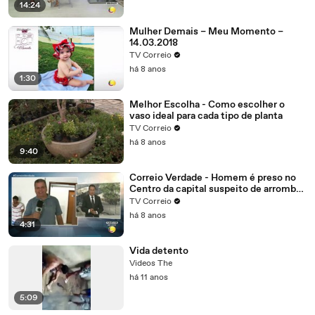
14:24
Mulher Demais – Meu Momento –
14.03.2018
TV Correio
há 8 anos
1:30
Melhor Escolha - Como escolher o
vaso ideal para cada tipo de planta
TV Correio
há 8 anos
9:40
Correio Verdade - Homem é preso no
Centro da capital suspeito de arrombar
uma casa
TV Correio
há 8 anos
4:31
Vida detento
Videos The
há 11 anos
5:09