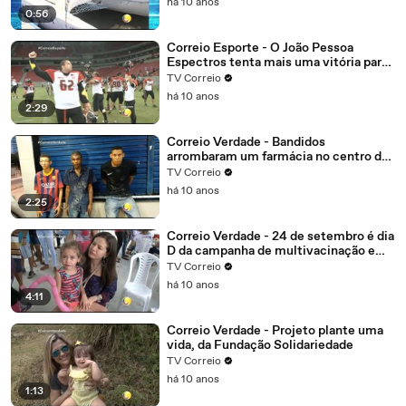
há 10 anos
do Brasil
0:56
Correio Esporte - O João Pessoa
Espectros tenta mais uma vitória para
garantir vantagem
TV Correio
há 10 anos
2:29
Correio Verdade - Bandidos
arrombaram um farmácia no centro de
Campina Grande, o alarme disparou
TV Correio
eles não tiveram tempo de correr e
há 10 anos
foram presos.
2:25
Correio Verdade - 24 de setembro é dia
D da campanha de multivacinação em
João Pessoa
TV Correio
há 10 anos
4:11
Correio Verdade - Projeto plante uma
vida, da Fundação Solidariedade
TV Correio
há 10 anos
1:13