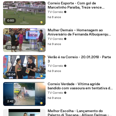
Correio Esporte - Com gol de
Marcelinho Paraíba, Treze vence
Nacional de Patos, alivia a crise e abre
TV Correio
vantagem na liderança do grupo B
há 8 anos
0:50
Mulher Demais – Homenagem ao
Aniversário de Fernanda Albuquerque.
Parte 4
TV Correio
há 9 anos
22:45
Verão é na Correio - 20.01.2018 - Parte
3
TV Correio
há 9 anos
16:04
Correio Verdade - Vítima agride
bandido com vassoura em tentativa de
assalto no bairro dos Estados
TV Correio
há 9 anos
2:42
Melhor Escolha - Lançamento do
Palazzo di Toscana - Allison Delmas -