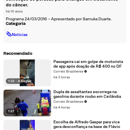
do câncer.
há 10 anos
Programa 24/03/2016 – Apresentado por Samuka Duarte.
Categoria
🗞
Notícias
Recomendado
Passageira cai em golpe de motorista
de app após doação de R$ 400 no DF
Correio Braziliense
há 3 horas
1:32
|
A Seguir
Dupla de assaltantes escorrega na
gasolina durante roubo em Ceilândia
Correio Braziliense
há 4 horas
1:57
Escolha de Alfredo Gaspar para vice
gera desconfiança na base de Flávio