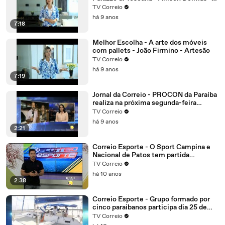
Sócio diretor
TV Correio
há 9 anos
7:18
Melhor Escolha - A arte dos móveis
com pallets - João Firmino - Artesão
TV Correio
há 9 anos
7:19
Jornal da Correio - PROCON da Paraíba
realiza na próxima segunda-feira
mutirão online para negociação de
TV Correio
dívidas
há 9 anos
2:21
Correio Esporte - O Sport Campina e
Nacional de Patos tem partida
importante.
TV Correio
há 10 anos
2:38
Correio Esporte - Grupo formado por
cinco paraibanos participa dia 25 de
setembro da edição 2016 da regata
TV Correio
refeno, considerada uma das maiores