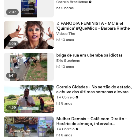
Correio Braziliense
há 5 horas
2:07
♫ PARÓDIA FEMINISTA - MC Biel
'Química' #QueMico - Barbara Riethe
Videos The
há 10 anos
3:29
briga de rua em uberaba os idiotas
Eric Stephens
há 10 anos
1:41
Correio Cidades - No sertão do estado,
a chuva das últimas semanas elevaram
o nível dos reservatórios na região de
TV Correio
Patos.
há 8 anos
4:55
Mulher Demais – Café com Direito -
Horário de almoço, intervalo
interjornada tudo isso é direito do
TV Correio
trabalhador, mas com algumas regras
há 8 anos