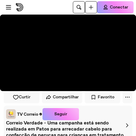
Pular para o player
Ir para o conteúdo principal
Conectar
Curtir
Compartilhar
Favorito
Seguir
TV Correio
Correio Verdade - Uma campanha está sendo
realizada em Patos para arrecadar cabelo para
confecção de perucas para crianças em tratamento