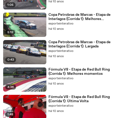
há 10 anos
1:05
Copa Petrobras de Marcas - Etapa de
Interlagos (Corrida 1): Melhores
momentos
esporteinterativo
há 10 anos
5:15
Copa Petrobras de Marcas - Etapa de
Interlagos (Corrida 1): Largada
esporteinterativo
há 10 anos
0:43
Fórmula V8 - Etapa de Red Bull Ring
(Corrida 1): Melhores momentos
esporteinterativo
há 10 anos
4:36
Fórmula V8 - Etapa de Red Bull Ring
(Corrida 1): Última Volta
esporteinterativo
há 10 anos
1:48