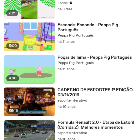
Lance!
há 3 dias
7:21
Esconde-Esconde - Peppa Pig
Português
Peppa Pig Português
há 11 anos
5:00
Poças de lama - Peppa Pig Português
Peppa Pig Português
há 11 anos
4:30
CADERNO DE ESPORTES 1° EDIÇÃO -
08/11/2016
esporteinterativo
há 10 anos
55:16
Fórmula Renault 2.0 - Etapa de Estoril
(Corrida 2): Melhores momentos
esporteinterativo
há 10 anos