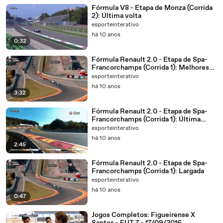
Fórmula V8 - Etapa de Monza (Corrida
2): Última volta
esporteinterativo
há 10 anos
0:32
Fórmula Renault 2.0 - Etapa de Spa-
Francorchamps (Corrida 1): Melhores
momentos
esporteinterativo
há 10 anos
3:32
Fórmula Renault 2.0 - Etapa de Spa-
Francorchamps (Corrida 1): Última
volta
esporteinterativo
há 10 anos
2:45
Fórmula Renault 2.0 - Etapa de Spa-
Francorchamps (Corrida 1): Largada
esporteinterativo
há 10 anos
0:47
Jogos Completos: Figueirense X