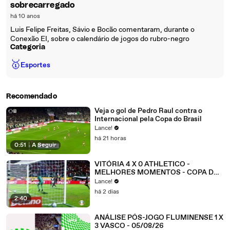
sobrecarregado
há 10 anos
Luis Felipe Freitas, Sávio e Bocão comentaram, durante o
Conexão EI, sobre o calendário de jogos do rubro-negro
Categoria
🥇
Esportes
Recomendado
Veja o gol de Pedro Raul contra o
Internacional pela Copa do Brasil
Lance!
há 21 horas
0:51
|
A Seguir
VITÓRIA 4 X 0 ATHLETICO -
MELHORES MOMENTOS - COPA DO
BRASIL 2026 - OITAVAS DE FINAL -
Lance!
JOGO 2
há 2 dias
2:40
ANÁLISE PÓS-JOGO FLUMINENSE 1 X
3 VASCO - 05/08/26