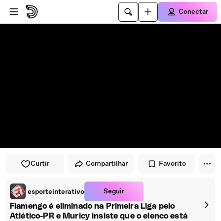
Pular para o player
Ir para o conteúdo principal
Conectar
Curtir
Compartilhar
Favorito
Seguir
esporteinterativo
Flamengo é eliminado na Primeira Liga pelo
Atlético-PR e Muricy insiste que o elenco está