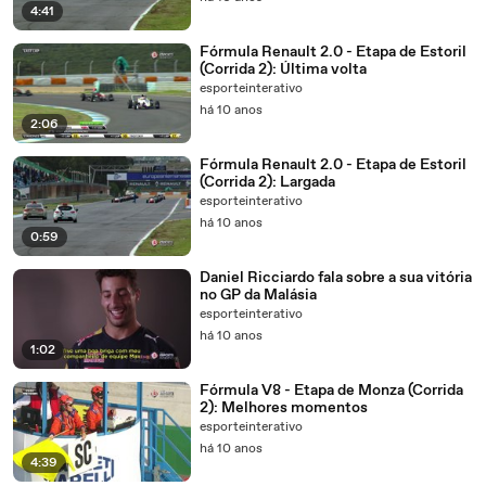
4:41
Fórmula Renault 2.0 - Etapa de Estoril
(Corrida 2): Última volta
esporteinterativo
há 10 anos
2:06
Fórmula Renault 2.0 - Etapa de Estoril
(Corrida 2): Largada
esporteinterativo
há 10 anos
0:59
Daniel Ricciardo fala sobre a sua vitória
no GP da Malásia
esporteinterativo
há 10 anos
1:02
Fórmula V8 - Etapa de Monza (Corrida
2): Melhores momentos
esporteinterativo
há 10 anos
4:39