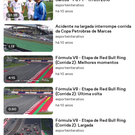
Santos - FUT 7 - 17/09/2016
esporteinterativo
há 10 anos
51:38
Acidente na largada interrompe corrida
da Copa Petrobras de Marcas
esporteinterativo
há 10 anos
1:18
Fórmula V8 - Etapa de Red Bull Ring
(Corrida 2): Melhores momentos
esporteinterativo
há 10 anos
4:15
Fórmula V8 - Etapa de Red Bull Ring
(Corrida 2): Última volta
esporteinterativo
há 10 anos
0:50
Fórmula V8 - Etapa de Red Bull Ring
(Corrida 2): Largada
esporteinterativo