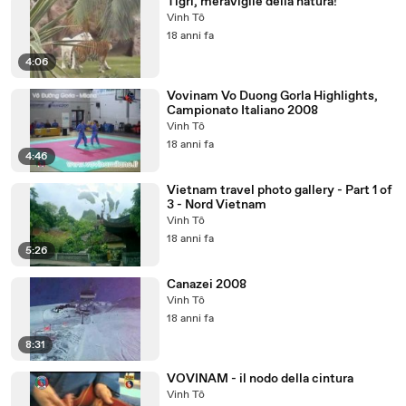
Tigri, meraviglie della natura!
Vinh Tô
18 anni fa
4:06
Vovinam Vo Duong Gorla Highlights,
Campionato Italiano 2008
Vinh Tô
18 anni fa
4:46
Vietnam travel photo gallery - Part 1 of
3 - Nord Vietnam
Vinh Tô
18 anni fa
5:26
Canazei 2008
Vinh Tô
18 anni fa
8:31
VOVINAM - il nodo della cintura
Vinh Tô