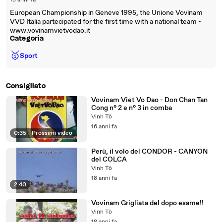
19 anni fa
European Championship in Geneve 1995, the Unione Vovinam
VVD Italia partecipated for the first time with a national team -
www.vovinamvietvodao.it
Categoria
🥇
Sport
Consigliato
Vovinam Viet Vo Dao - Don Chan Tan
Cong n° 2 e n° 3 in comba
Vinh Tô
16 anni fa
0:35
|
Prossimi video
Perù, il volo del CONDOR - CANYON
del COLCA
Vinh Tô
18 anni fa
2:40
Vovinam Grigliata del dopo esame!!
Vinh Tô