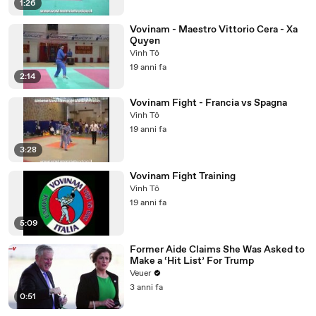
1:26
Vovinam - Maestro Vittorio Cera - Xa
Quyen
Vinh Tô
19 anni fa
2:14
Vovinam Fight - Francia vs Spagna
Vinh Tô
19 anni fa
3:28
Vovinam Fight Training
Vinh Tô
19 anni fa
5:09
Former Aide Claims She Was Asked to
Make a ‘Hit List’ For Trump
Veuer
3 anni fa
0:51