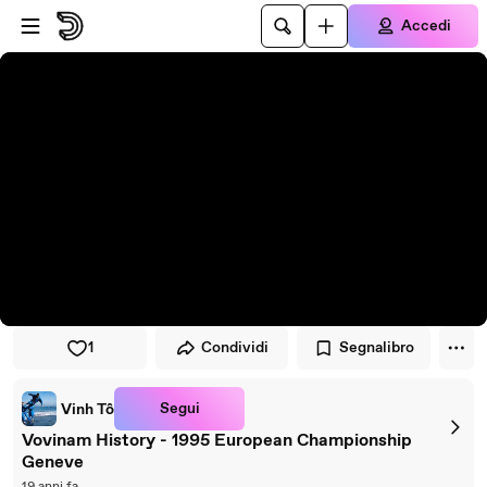
Vai al lettore
Passa al contenuto principale
Accedi
1
Condividi
Segnalibro
Segui
Vinh Tô
Vovinam History - 1995 European Championship
Geneve