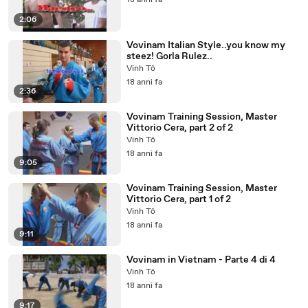
18 anni fa
2:06
Vovinam Italian Style..you know my
steez! Gorla Rulez..
Vinh Tô
18 anni fa
2:36
Vovinam Training Session, Master
Vittorio Cera, part 2 of 2
Vinh Tô
18 anni fa
9:05
Vovinam Training Session, Master
Vittorio Cera, part 1 of 2
Vinh Tô
18 anni fa
9:11
Vovinam in Vietnam - Parte 4 di 4
Vinh Tô
18 anni fa
9:17