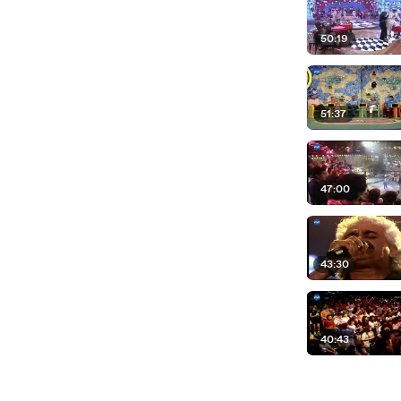
50:19
51:37
47:00
43:30
40:43