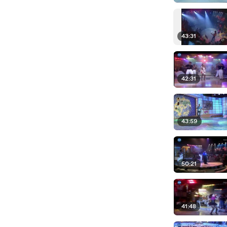
43:31
42:31
43:59
50:21
41:48