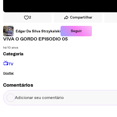
2
Compartilhar
Seguir
Edgar Da Silva Strzykalski
VIVA O GORDO EPISODIO 05
há 10 anos
Categoria
📺
TV
Ocultar
Comentários
Adicionar
seu
comentário