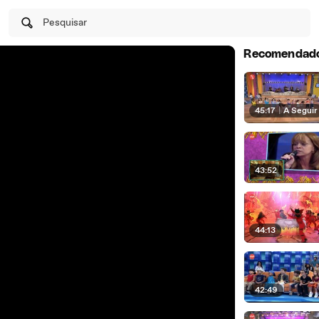
Pesquisar
Recomendad
45:17
|
A Seguir
43:52
44:13
42:49