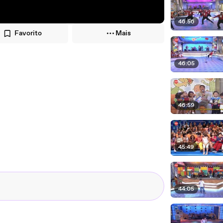
46:56
Favorito
Mais
46:05
46:59
45:49
44:05