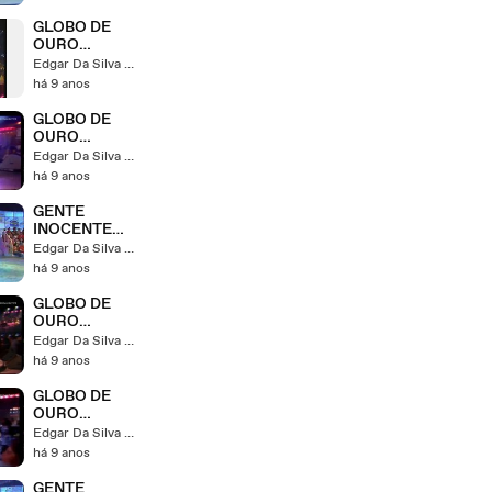
GLOBO DE
OURO
EPISODIO 30
Edgar Da Silva Strzykalski
FIM
há 9 anos
GLOBO DE
OURO
EPISODIO 29
Edgar Da Silva Strzykalski
há 9 anos
GENTE
INOCENTE
101
Edgar Da Silva Strzykalski
há 9 anos
GLOBO DE
OURO
EPISODIO 28
Edgar Da Silva Strzykalski
há 9 anos
GLOBO DE
OURO
EPISODIO 27
Edgar Da Silva Strzykalski
há 9 anos
GENTE