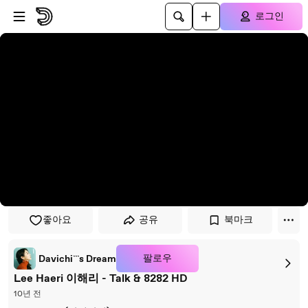
플레이어로 건너뛰기
본문으로 건너뛰기
로그인
좋아요
공유
북마크
팔로우
Davichi```s Dream
Lee Haeri 이해리 - Talk & 8282 HD
10년 전