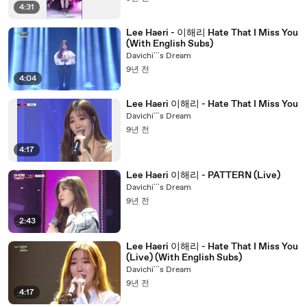
4:31
Lee Haeri - 이해리 Hate That I Miss You
(With English Subs)
Davichi```s Dream
9년 전
4:04
Lee Haeri 이해리 - Hate That I Miss You
Davichi```s Dream
9년 전
4:17
Lee Haeri 이해리 - PATTERN (Live)
Davichi```s Dream
9년 전
2:43
Lee Haeri 이해리 - Hate That I Miss You
(Live) (With English Subs)
Davichi```s Dream
9년 전
4:17