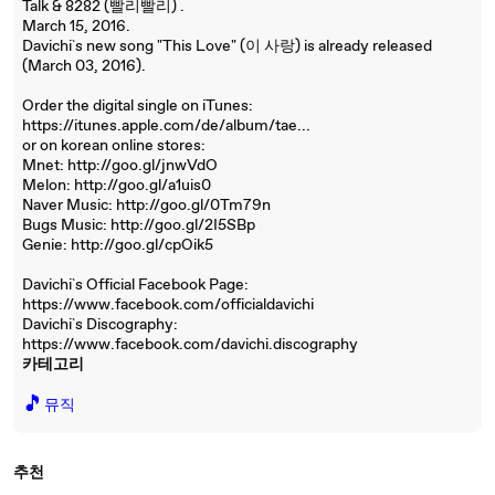
Talk & 8282 (빨리빨리) .
March 15, 2016.
Davichi`s new song "This Love" (이 사랑) is already released
(March 03, 2016).
Order the digital single on iTunes:
https://itunes.apple.com/de/album/tae...
or on korean online stores:
Mnet: http://goo.gl/jnwVdO
Melon: http://goo.gl/a1uis0
Naver Music: http://goo.gl/0Tm79n
Bugs Music: http://goo.gl/2I5SBp
Genie: http://goo.gl/cpOik5
Davichi`s Official Facebook Page:
https://www.facebook.com/officialdavichi
Davichi`s Discography:
https://www.facebook.com/davichi.discography
카테고리
🎵
뮤직
추천