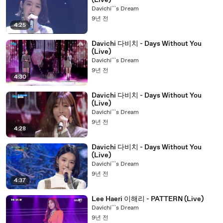
(Live)
Davichi```s Dream
9년 전
4:25
Davichi 다비치 - Days Without You
(Live)
Davichi```s Dream
9년 전
4:30
Davichi 다비치 - Days Without You
(Live)
Davichi```s Dream
9년 전
4:28
Davichi 다비치 - Days Without You
(Live)
Davichi```s Dream
9년 전
4:37
Lee Haeri 이해리 - PATTERN (Live)
Davichi```s Dream
9년 전