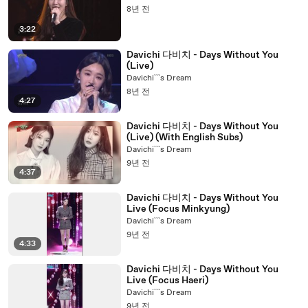
8년 전
3:22
Davichi 다비치 - Days Without You
(Live)
Davichi```s Dream
8년 전
4:27
Davichi 다비치 - Days Without You
(Live) (With English Subs)
Davichi```s Dream
9년 전
4:37
Davichi 다비치 - Days Without You
Live (Focus Minkyung)
Davichi```s Dream
9년 전
4:33
Davichi 다비치 - Days Without You
Live (Focus Haeri)
Davichi```s Dream
9년 전