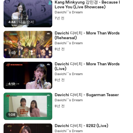
Kang Minkyung 강민경 - Because I
Love You (Live Showcase)
Davichi```s Dream
7년 전
4:44
|
다음 순서
Davichi 다비치 - More Than Words
(Rehearsal)
Davichi```s Dream
8년 전
3:50
Davichi 다비치 - More Than Words
(Live)
Davichi```s Dream
8년 전
4:19
Davichi 다비치 - Sugarman Teaser
Davichi```s Dream
8년 전
1:08
Davichi 다비치 - 8282 (Live)
Davichi```s Dream