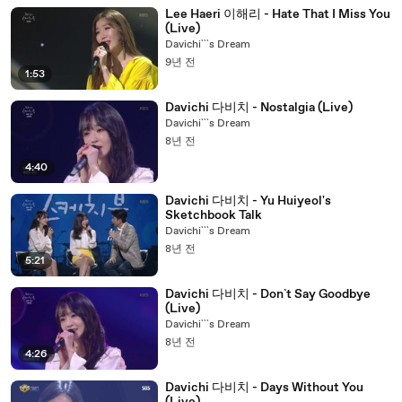
Lee Haeri 이해리 - Hate That I Miss You
(Live)
Davichi```s Dream
9년 전
1:53
Davichi 다비치 - Nostalgia (Live)
Davichi```s Dream
8년 전
4:40
Davichi 다비치 - Yu Huiyeol's
Sketchbook Talk
Davichi```s Dream
8년 전
5:21
Davichi 다비치 - Don`t Say Goodbye
(Live)
Davichi```s Dream
8년 전
4:26
Davichi 다비치 - Days Without You