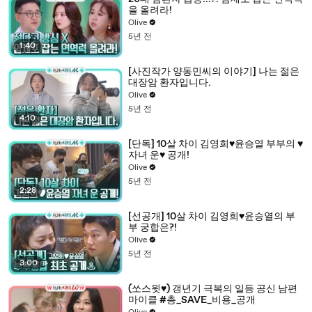
을 올려라!
Olive
5년 전
1:40
[사진작가 양동민씨의 이야기] 나는 젊은
대장암 환자입니다.
Olive
5년 전
4:10
[단독] 10살 차이 김영희♥윤승열 부부의 ♥
자녀 운♥ 공개!
Olive
5년 전
2:28
[선공개] 10살 차이 김영희♥윤승열의 부
부 궁합은?!
Olive
5년 전
3:00
(쏘스윗♥) 갱년기 극복의 일등 공신 남편
마이클 #총_SAVE_비용_공개