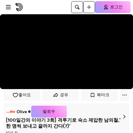
플레이어로 건너뛰기
본문으로 건너뛰기
로그인
좋아요
공유
북마크
팔로우
Olive
[100일간의 이야기 3회] 격투기로 숙소 제압한 남의철,′
한 명씩 보내고 끝까지 간다(?)′