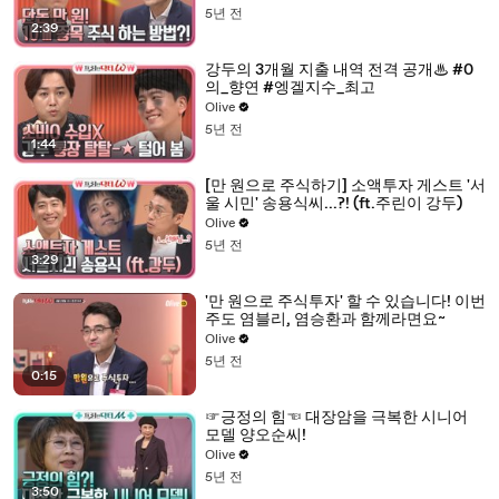
5년 전
2:39
강두의 3개월 지출 내역 전격 공개♨ #0
의_향연 #엥겔지수_최고
Olive
5년 전
1:44
[만 원으로 주식하기] 소액투자 게스트 '서
울 시민' 송용식씨...?! (ft.주린이 강두)
Olive
5년 전
3:29
'만 원으로 주식투자' 할 수 있습니다! 이번
주도 염블리, 염승환과 함께라면요~
Olive
5년 전
0:15
☞긍정의 힘☜ 대장암을 극복한 시니어
모델 양오순씨!
Olive
5년 전
3:50