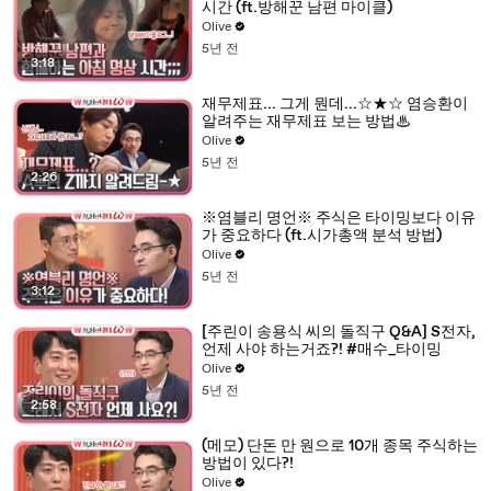
시간 (ft.방해꾼 남편 마이클)
Olive
5년 전
3:18
재무제표... 그게 뭔데...☆★☆ 염승환이
알려주는 재무제표 보는 방법♨
Olive
5년 전
2:26
※염블리 명언※ 주식은 타이밍보다 이유
가 중요하다 (ft.시가총액 분석 방법)
Olive
5년 전
3:12
[주린이 송용식 씨의 돌직구 Q&A] S전자,
언제 사야 하는거죠?! #매수_타이밍
Olive
5년 전
2:58
(메모) 단돈 만 원으로 10개 종목 주식하는
방법이 있다?!
Olive