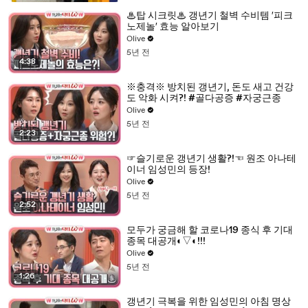
♨탑 시크릿♨ 갱년기 철벽 수비템 ′피크
노제놀′ 효능 알아보기
Olive
5년 전
4:38
※충격※ 방치된 갱년기, 돈도 새고 건강
도 악화 시켜?! #골다공증 #자궁근종
Olive
5년 전
2:23
☞슬기로운 갱년기 생활?!☜ 원조 아나테
이너 임성민의 등장!
Olive
5년 전
2:52
모두가 궁금해 할 코로나19 종식 후 기대
종목 대공개◐▽◐!!!
Olive
5년 전
1:26
갱년기 극복을 위한 임성민의 아침 명상