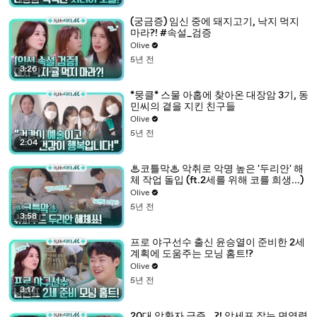
(궁금증) 임신 중에 돼지고기, 낙지 먹지
마라?! #속설_검증
Olive
5년 전
3:26
*뭉클* 스물 아홉에 찾아온 대장암 3기, 동
민씨의 곁을 지킨 친구들
Olive
5년 전
2:04
♨코틀막♨ 악취로 악명 높은 '두리안' 해
체 작업 돌입 (ft.2세를 위해 코를 희생...)
Olive
5년 전
3:58
프로 야구선수 출신 윤승열이 준비한 2세
계획에 도움주는 모닝 홈트!?
Olive
5년 전
3:17
20대 암환자 급증...?! 암세포 잡는 면역력