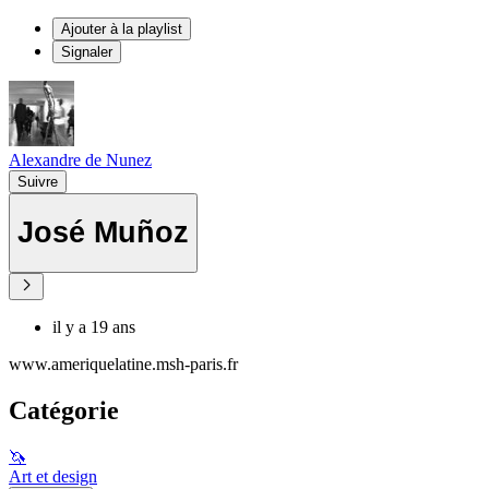
Ajouter à la playlist
Signaler
Alexandre de Nunez
Suivre
José Muñoz
il y a 19 ans
www.ameriquelatine.msh-paris.fr
Catégorie
🦄
Art et design