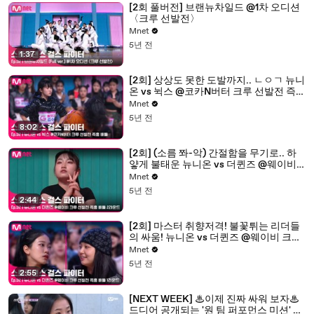
[2회 풀버전] 브랜뉴차일드 @1차 오디션
〈크루 선발전〉
Mnet
5년 전
1:37
[2회] 상상도 못한 도발까지.. ㄴㅇㄱ 뉴니
온 vs 뉙스 @코카N버터 크루 선발전 즉흥
배틀
Mnet
5년 전
8:02
[2회] (소름 쫘-악) 간절함을 무기로.. 하
얗게 불태운 뉴니온 vs 더퀸즈 @웨이비
크루 선발전 즉흥 배틀 2라운드
Mnet
5년 전
2:44
[2회] 마스터 취향저격! 불꽃튀는 리더들
의 싸움! 뉴니온 vs 더퀸즈 @웨이비 크루
선발전 즉흥 배틀 1라운드
Mnet
5년 전
2:55
[NEXT WEEK] ♨이제 진짜 싸워 보자♨
드디어 공개되는 '원 팀 퍼포먼스 미션' 크