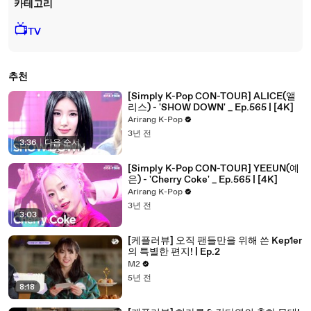
카테고리
📺
TV
추천
[Simply K-Pop CON-TOUR] ALICE(앨
리스) - 'SHOW DOWN' _ Ep.565 | [4K]
Arirang K-Pop
3년 전
3:36
|
다음 순서
[Simply K-Pop CON-TOUR] YEEUN(예
은) - 'Cherry Coke' _ Ep.565 | [4K]
Arirang K-Pop
3년 전
3:03
[케플러뷰] 오직 팬들만을 위해 쓴 Kep1er
의 특별한 편지! | Ep.2
M2
5년 전
8:18