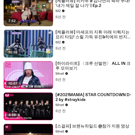
[케플러뷰] 히카루 & 김다연의 축하 무대!
'내가 제일 잘 나가' | Ep.2
M2
5년 전
7:52
[케플러뷰] 마셰프의 지휘 아래 이뤄지는
요리 타임! 스릴 가득 유진&히에의 번지
도전의 결과는? | Ep.2
M2
5년 전
10:55
[하이라이트] 〈크루 선발전〉 ALL IN 크
루 모아보기
Mnet
5년 전
10:57
[#2021MAMA] STAR COUNTDOWN D-
2 by #straykids
Mnet
5년 전
4:59
[스걸파] 브랜뉴차일드 @참가 지원 영상
Mnet