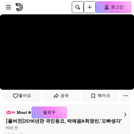
플레이어로 건너뛰기
본문으로 건너뛰기
로그인
좋아요
공유
북마크
팔로우
Mnet
[풀버전]2016년판 국민동요, 박예음&최명빈,′오빠생각′
10년 전