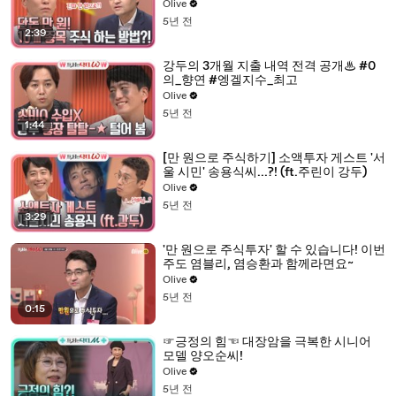
Olive
5년 전
2:39
강두의 3개월 지출 내역 전격 공개♨ #0
의_향연 #엥겔지수_최고
Olive
5년 전
1:44
[만 원으로 주식하기] 소액투자 게스트 '서
울 시민' 송용식씨...?! (ft.주린이 강두)
Olive
5년 전
3:29
'만 원으로 주식투자' 할 수 있습니다! 이번
주도 염블리, 염승환과 함께라면요~
Olive
5년 전
0:15
☞긍정의 힘☜ 대장암을 극복한 시니어
모델 양오순씨!
Olive
5년 전