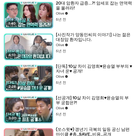
20대 암환자 급증...?! 암세포 잡는 면역력
을 올려라!
Olive
5년 전
1:40
[사진작가 양동민씨의 이야기] 나는 젊은
대장암 환자입니다.
Olive
5년 전
4:10
[단독] 10살 차이 김영희♥윤승열 부부의 ♥
자녀 운♥ 공개!
Olive
5년 전
2:28
[선공개] 10살 차이 김영희♥윤승열의 부
부 궁합은?!
Olive
5년 전
3:00
(쏘스윗♥) 갱년기 극복의 일등 공신 남편
마이클 #총_SAVE_비용_공개