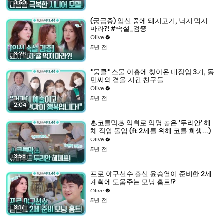
3:50
(궁금증) 임신 중에 돼지고기, 낙지 먹지
마라?! #속설_검증
Olive
5년 전
3:26
*뭉클* 스물 아홉에 찾아온 대장암 3기, 동
민씨의 곁을 지킨 친구들
Olive
5년 전
2:04
♨코틀막♨ 악취로 악명 높은 '두리안' 해
체 작업 돌입 (ft.2세를 위해 코를 희생...)
Olive
5년 전
3:58
프로 야구선수 출신 윤승열이 준비한 2세
계획에 도움주는 모닝 홈트!?
Olive
5년 전
3:17