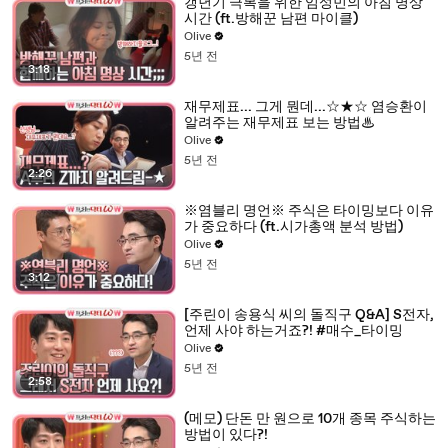
갱년기 극복을 위한 임성민의 아침 명상
시간 (ft.방해꾼 남편 마이클)
Olive
5년 전
3:18
재무제표... 그게 뭔데...☆★☆ 염승환이
알려주는 재무제표 보는 방법♨
Olive
5년 전
2:26
※염블리 명언※ 주식은 타이밍보다 이유
가 중요하다 (ft.시가총액 분석 방법)
Olive
5년 전
3:12
[주린이 송용식 씨의 돌직구 Q&A] S전자,
언제 사야 하는거죠?! #매수_타이밍
Olive
5년 전
2:58
(메모) 단돈 만 원으로 10개 종목 주식하는
방법이 있다?!