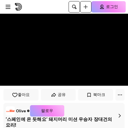
플레이어로 건너뛰기
본문으로 건너뛰기
로그인
좋아요
공유
북마크
팔로우
Olive
′스페인에 온 듯해요′ 돼지머리 미션 우승자 장대건의
요리!