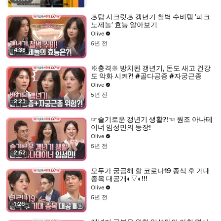
♨탑 시크릿♨ 갱년기 철벽 수비템 ′피크
노제놀′ 효능 알아보기
Olive
5년 전
4:38
※충격※ 방치된 갱년기, 돈도 새고 건강
도 악화 시켜?! #골다공증 #자궁근종
Olive
5년 전
2:23
☞슬기로운 갱년기 생활?!☜ 원조 아나테
이너 임성민의 등장!
Olive
5년 전
2:52
모두가 궁금해 할 코로나19 종식 후 기대
종목 대공개◐▽◐!!!
Olive
5년 전
1:26