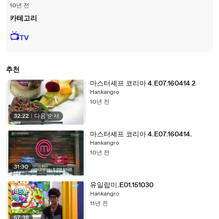
10년 전
카테고리
📺
TV
추천
마스터셰프 코리아 4.E07.160414 2
Hankangro
10년 전
32:22
|
다음 순서
마스터셰프 코리아 4.E07.160414.
Hankangro
10년 전
31:30
유일랍미.E01.151030
Hankangro
11년 전
57:38