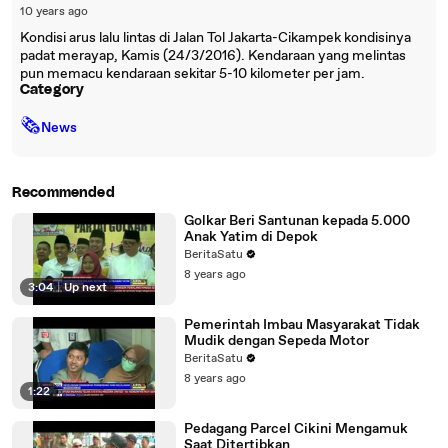
10 years ago
Kondisi arus lalu lintas di Jalan Tol Jakarta-Cikampek kondisinya
padat merayap, Kamis (24/3/2016). Kendaraan yang melintas
pun memacu kendaraan sekitar 5-10 kilometer per jam.
Category
🗞
News
Recommended
Golkar Beri Santunan kepada 5.000
Anak Yatim di Depok
BeritaSatu
8 years ago
3:04
|
Up next
Pemerintah Imbau Masyarakat Tidak
Mudik dengan Sepeda Motor
BeritaSatu
8 years ago
1:22
Pedagang Parcel Cikini Mengamuk
Saat Ditertibkan