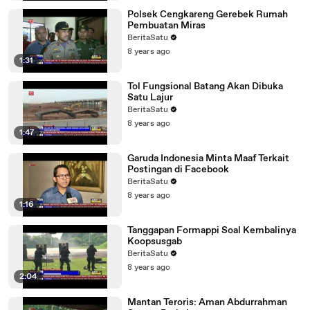
Polsek Cengkareng Gerebek Rumah
Pembuatan Miras
BeritaSatu
8 years ago
1:31
Tol Fungsional Batang Akan Dibuka
Satu Lajur
BeritaSatu
8 years ago
1:47
Garuda Indonesia Minta Maaf Terkait
Postingan di Facebook
BeritaSatu
8 years ago
1:16
Tanggapan Formappi Soal Kembalinya
Koopsusgab
BeritaSatu
8 years ago
2:04
Mantan Teroris: Aman Abdurrahman