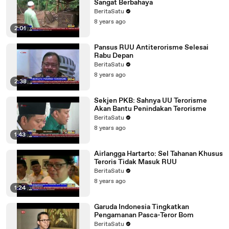
Sangat Berbahaya
BeritaSatu
8 years ago
2:01
Pansus RUU Antiterorisme Selesai
Rabu Depan
BeritaSatu
8 years ago
2:38
Sekjen PKB: Sahnya UU Terorisme
Akan Bantu Penindakan Terorisme
BeritaSatu
8 years ago
1:43
Airlangga Hartarto: Sel Tahanan Khusus
Teroris Tidak Masuk RUU
BeritaSatu
8 years ago
1:24
Garuda Indonesia Tingkatkan
Pengamanan Pasca-Teror Bom
BeritaSatu