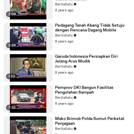
BeritaSatu
8 years ago
2:08
Pedagang Tanah Abang Tidak Setuju
dengan Rencana Dagang Mobile
BeritaSatu
8 years ago
2:29
Garuda Indonesia Persiapkan Diri
Jelang Arus Mudik
BeritaSatu
8 years ago
1:23
Pemprov DKI Bangun Fasilitas
Pengolahan Sampah
BeritaSatu
8 years ago
7:32
Mako Brimob Polda Sumut Perketat
Penjagaan
BeritaSatu