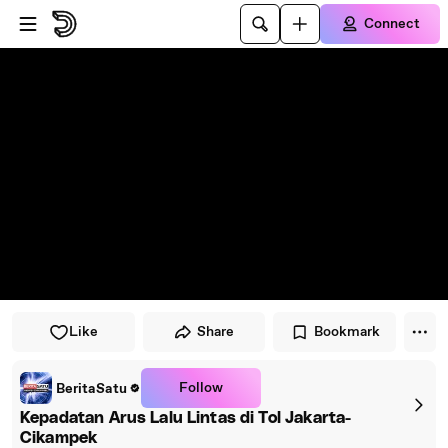
Skip to player
Skip to main content
Connect
Like
Share
Bookmark
Follow
BeritaSatu
Kepadatan Arus Lalu Lintas di Tol Jakarta-
Cikampek