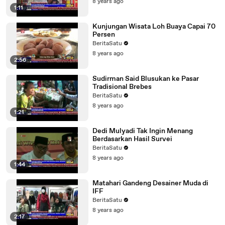
8 years ago
1:11
Kunjungan Wisata Loh Buaya Capai 70
Persen
BeritaSatu
8 years ago
2:56
Sudirman Said Blusukan ke Pasar
Tradisional Brebes
BeritaSatu
8 years ago
1:21
Dedi Mulyadi Tak Ingin Menang
Berdasarkan Hasil Survei
BeritaSatu
8 years ago
1:44
Matahari Gandeng Desainer Muda di
IFF
BeritaSatu
8 years ago
2:17