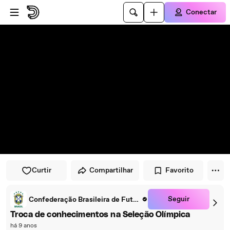
Pular para o player
Ir para o conteúdo principal
Conectar
Curtir
Compartilhar
Favorito
Seguir
Confederação Brasileira de Futebol
Troca de conhecimentos na Seleção Olímpica
há 9 anos