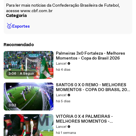
Para ler mais notícias da Confederação Brasileira de Futebol,
acesse www.cbf.com.br
Categoria
🥇
Esportes
Recomendado
Palmeiras 3x0 Fortaleza - Melhores
Momentos - Copa do Brasil 2026
Lance!
há 4 dias
3:06
|
A Seguir
SANTOS 0 X 0 REMO - MELHORES
MOMENTOS - COPA DO BRASIL 2026
- OITAVAS DE FINAL - JOGO 1
Lance!
há 5 dias
3:03
VITÓRIA 0 X 4 PALMEIRAS -
MELHORES MOMENTOS -
BRASILEIRÃO 2026 - 21ª RODADA
Lance!
há 1 semana