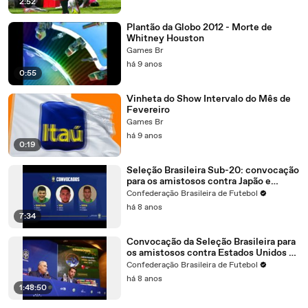
2:52
Plantão da Globo 2012 - Morte de
Whitney Houston
Games Br
há 9 anos
0:55
Vinheta do Show Intervalo do Mês de
Fevereiro
Games Br
há 9 anos
0:19
Seleção Brasileira Sub-20: convocação
para os amistosos contra Japão e
México
Confederação Brasileira de Futebol
há 8 anos
7:34
Convocação da Seleção Brasileira para
os amistosos contra Estados Unidos e
El Salvador
Confederação Brasileira de Futebol
há 8 anos
1:48:50