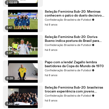
2:02:58
Seleção Feminina Sub-20: Meninas
conhecem o palco do duelo decisivo
entre Brasil x Coreia do Norte
Confederação Brasileira de Futebol
há 8 anos
1:47
Seleção Feminina Sub-20: Doriva
Bueno indica postura do Brasil para
duelo decisivo no Mundial
Confederação Brasileira de Futebol
há 8 anos
1:37
Papo com a lenda! Zagallo lembra
bastidores da Copa do Mundo de 1970
Confederação Brasileira de Futebol
há 8 anos
6:28
Seleção Feminina Sub-20: brasileiras
trocam experiência com jovens
jogadoras francesas
Confederação Brasileira de Futebol
há 8 anos
1:20