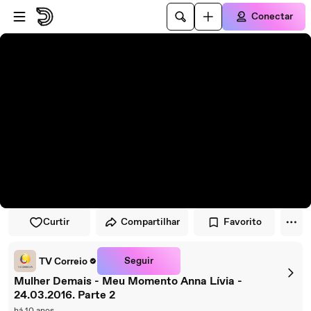
Pular para o player
Ir para o conteúdo principal
Conectar
Curtir
Compartilhar
Favorito
Seguir
TV Correio
Mulher Demais - Meu Momento Anna Lívia -
24.03.2016. Parte 2