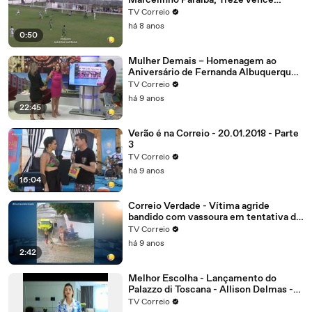
Marcelinho Paraíba, Treze vence
Nacional de Patos, alivia a crise e abre
TV Correio
vantagem na liderança do grupo B
há 8 anos
0:50
Mulher Demais – Homenagem ao
Aniversário de Fernanda Albuquerque.
Parte 4
TV Correio
há 9 anos
22:45
Verão é na Correio - 20.01.2018 - Parte
3
TV Correio
há 9 anos
16:04
Correio Verdade - Vítima agride
bandido com vassoura em tentativa de
assalto no bairro dos Estados
TV Correio
há 9 anos
2:42
Melhor Escolha - Lançamento do
Palazzo di Toscana - Allison Delmas -
Sócio diretor
TV Correio