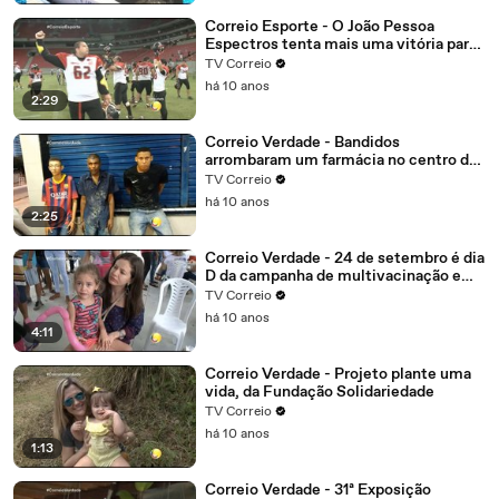
Correio Esporte - O João Pessoa
Espectros tenta mais uma vitória para
garantir vantagem
TV Correio
há 10 anos
2:29
Correio Verdade - Bandidos
arrombaram um farmácia no centro de
Campina Grande, o alarme disparou
TV Correio
eles não tiveram tempo de correr e
há 10 anos
foram presos.
2:25
Correio Verdade - 24 de setembro é dia
D da campanha de multivacinação em
João Pessoa
TV Correio
há 10 anos
4:11
Correio Verdade - Projeto plante uma
vida, da Fundação Solidariedade
TV Correio
há 10 anos
1:13
Correio Verdade - 31ª Exposição