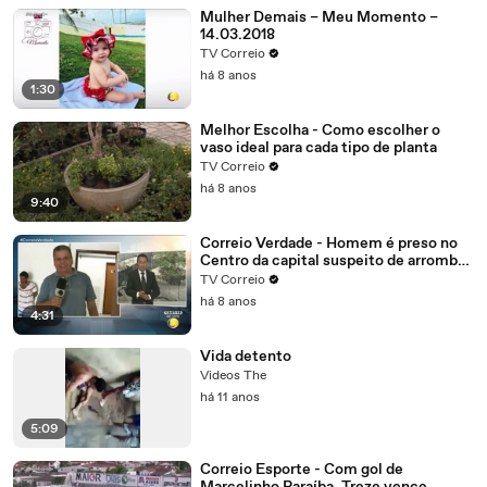
Mulher Demais – Meu Momento –
14.03.2018
TV Correio
há 8 anos
1:30
Melhor Escolha - Como escolher o
vaso ideal para cada tipo de planta
TV Correio
há 8 anos
9:40
Correio Verdade - Homem é preso no
Centro da capital suspeito de arrombar
uma casa
TV Correio
há 8 anos
4:31
Vida detento
Videos The
há 11 anos
5:09
Correio Esporte - Com gol de