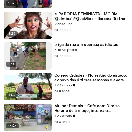
1:57
♫ PARÓDIA FEMINISTA - MC Biel
'Química' #QueMico - Barbara Riethe
Videos The
há 10 anos
3:29
briga de rua em uberaba os idiotas
Eric Stephens
há 10 anos
1:41
Correio Cidades - No sertão do estado,
a chuva das últimas semanas elevaram
o nível dos reservatórios na região de
TV Correio
Patos.
há 8 anos
4:55
Mulher Demais – Café com Direito -
Horário de almoço, intervalo
interjornada tudo isso é direito do
TV Correio
trabalhador, mas com algumas regras
há 8 anos
14:24