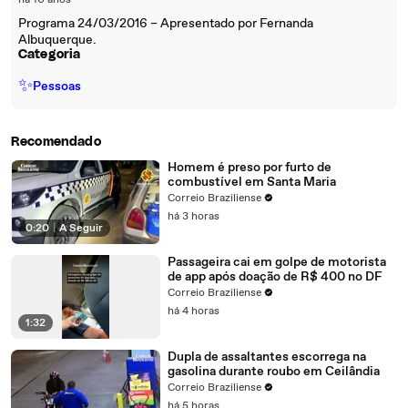
há 10 anos
Programa 24/03/2016 – Apresentado por Fernanda
Albuquerque.
Categoria
✨
Pessoas
Recomendado
Homem é preso por furto de
combustível em Santa Maria
Correio Braziliense
há 3 horas
0:20
|
A Seguir
Passageira cai em golpe de motorista
de app após doação de R$ 400 no DF
Correio Braziliense
há 4 horas
1:32
Dupla de assaltantes escorrega na
gasolina durante roubo em Ceilândia
Correio Braziliense
há 5 horas