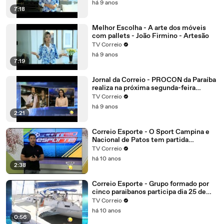
há 9 anos
7:18
Melhor Escolha - A arte dos móveis
com pallets - João Firmino - Artesão
TV Correio
há 9 anos
7:19
Jornal da Correio - PROCON da Paraíba
realiza na próxima segunda-feira
mutirão online para negociação de
TV Correio
dívidas
há 9 anos
2:21
Correio Esporte - O Sport Campina e
Nacional de Patos tem partida
importante.
TV Correio
há 10 anos
2:38
Correio Esporte - Grupo formado por
cinco paraibanos participa dia 25 de
setembro da edição 2016 da regata
TV Correio
refeno, considerada uma das maiores
há 10 anos
do Brasil
0:56