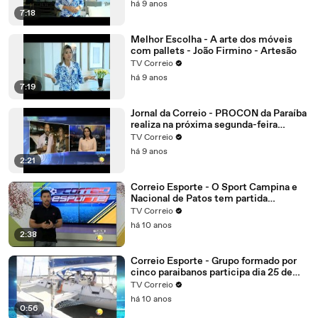
há 9 anos
7:18
Melhor Escolha - A arte dos móveis
com pallets - João Firmino - Artesão
TV Correio
há 9 anos
7:19
Jornal da Correio - PROCON da Paraíba
realiza na próxima segunda-feira
mutirão online para negociação de
TV Correio
dívidas
há 9 anos
2:21
Correio Esporte - O Sport Campina e
Nacional de Patos tem partida
importante.
TV Correio
há 10 anos
2:38
Correio Esporte - Grupo formado por
cinco paraibanos participa dia 25 de
setembro da edição 2016 da regata
TV Correio
refeno, considerada uma das maiores
há 10 anos
do Brasil
0:56