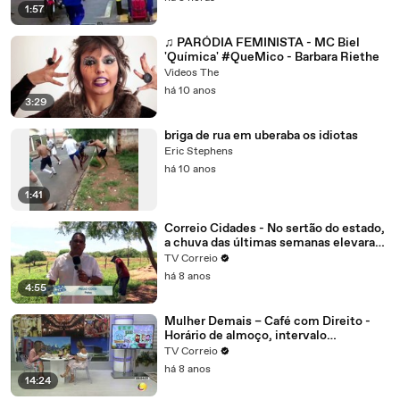
1:57
♫ PARÓDIA FEMINISTA - MC Biel
'Química' #QueMico - Barbara Riethe
Videos The
há 10 anos
3:29
briga de rua em uberaba os idiotas
Eric Stephens
há 10 anos
1:41
Correio Cidades - No sertão do estado,
a chuva das últimas semanas elevaram
o nível dos reservatórios na região de
TV Correio
Patos.
há 8 anos
4:55
Mulher Demais – Café com Direito -
Horário de almoço, intervalo
interjornada tudo isso é direito do
TV Correio
trabalhador, mas com algumas regras
há 8 anos
14:24