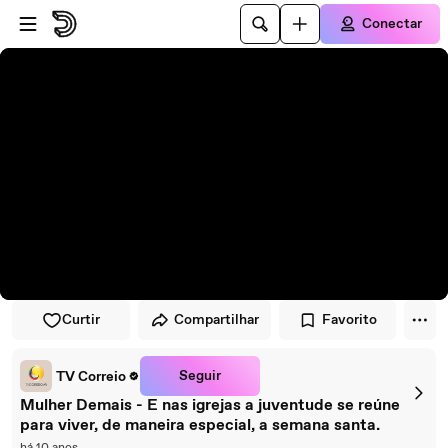
Pular para o player
Ir para o conteúdo principal
Conectar
Curtir
Compartilhar
Favorito
Seguir
TV Correio
Mulher Demais - E nas igrejas a juventude se reúne
para viver, de maneira especial, a semana santa.