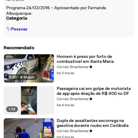
há 10 anos
Programa 24/03/2016 – Apresentado por Fernanda
Albuquerque.
Categoria
✨
Pessoas
Recomendado
Homem é preso por furto de
combustível em Santa Maria
Correio Braziliense
há 3 horas
0:20
|
A Seguir
Passageira cai em golpe de motorista
de app após doação de R$ 400 no DF
Correio Braziliense
há 4 horas
1:32
Dupla de assaltantes escorrega na
gasolina durante roubo em Ceilândia
Correio Braziliense
há 5 horas