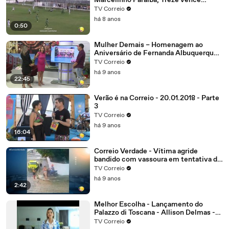
Marcelinho Paraíba, Treze vence
Nacional de Patos, alivia a crise e abre
TV Correio
vantagem na liderança do grupo B
há 8 anos
0:50
Mulher Demais – Homenagem ao
Aniversário de Fernanda Albuquerque.
Parte 4
TV Correio
há 9 anos
22:45
Verão é na Correio - 20.01.2018 - Parte
3
TV Correio
há 9 anos
16:04
Correio Verdade - Vítima agride
bandido com vassoura em tentativa de
assalto no bairro dos Estados
TV Correio
há 9 anos
2:42
Melhor Escolha - Lançamento do
Palazzo di Toscana - Allison Delmas -
Sócio diretor
TV Correio