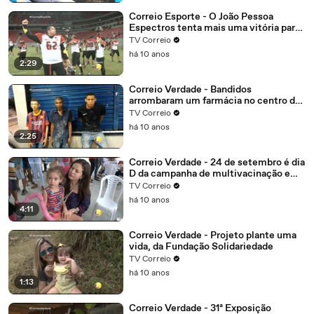
Correio Esporte - O João Pessoa
Espectros tenta mais uma vitória para
garantir vantagem
TV Correio
há 10 anos
2:29
Correio Verdade - Bandidos
arrombaram um farmácia no centro de
Campina Grande, o alarme disparou
TV Correio
eles não tiveram tempo de correr e
há 10 anos
foram presos.
2:25
Correio Verdade - 24 de setembro é dia
D da campanha de multivacinação em
João Pessoa
TV Correio
há 10 anos
4:11
Correio Verdade - Projeto plante uma
vida, da Fundação Solidariedade
TV Correio
há 10 anos
1:13
Correio Verdade - 31ª Exposição