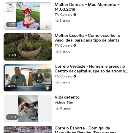
Mulher Demais – Meu Momento –
14.03.2018
TV Correio
há 8 anos
1:30
Melhor Escolha - Como escolher o
vaso ideal para cada tipo de planta
TV Correio
há 8 anos
9:40
Correio Verdade - Homem é preso no
Centro da capital suspeito de arrombar
uma casa
TV Correio
há 8 anos
4:31
Vida detento
Videos The
há 11 anos
5:09
Correio Esporte - Com gol de