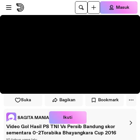
Lewati ke pemutar
Lewatkan ke konten utama
Masuk
Suka
Bagikan
Bookmark
Ikuti
SAGITA MANIA
Video Gol Hasil PS TNI Vs Persib Bandung skor
sementara 0-2Torabika Bhayangkara Cup 2016