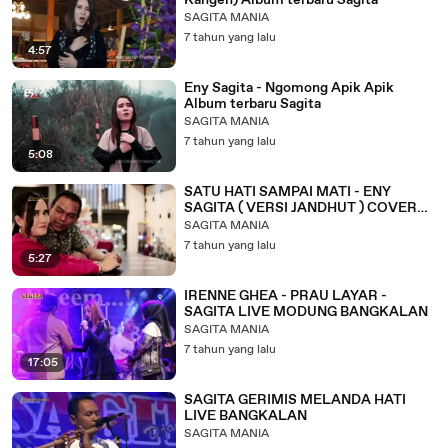
Kangen) Album terbaru Sagita
SAGITA MANIA
7 tahun yang lalu
4:57
Eny Sagita - Ngomong Apik Apik
Album terbaru Sagita
SAGITA MANIA
7 tahun yang lalu
5:08
SATU HATI SAMPAI MATI - ENY
SAGITA ( VERSI JANDHUT ) COVER
THOMAS ARYA
SAGITA MANIA
7 tahun yang lalu
5:27
IRENNE GHEA - PRAU LAYAR -
SAGITA LIVE MODUNG BANGKALAN
SAGITA MANIA
7 tahun yang lalu
17:05
SAGITA GERIMIS MELANDA HATI
LIVE BANGKALAN
SAGITA MANIA