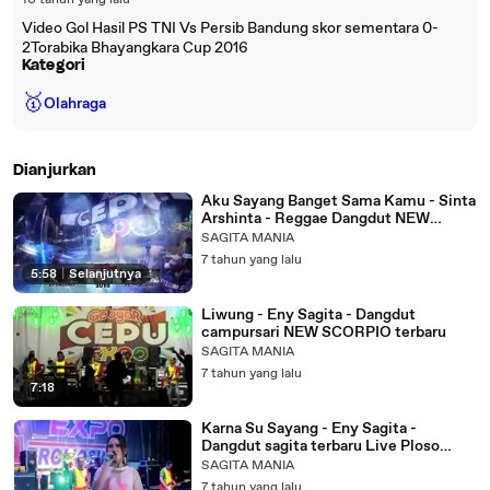
10 tahun yang lalu
Video Gol Hasil PS TNI Vs Persib Bandung skor sementara 0-
2Torabika Bhayangkara Cup 2016
Kategori
🥇
Olahraga
Dianjurkan
Aku Sayang Banget Sama Kamu - Sinta
Arshinta - Reggae Dangdut NEW
SCORPIO terbaru
SAGITA MANIA
7 tahun yang lalu
5:58
|
Selanjutnya
Liwung - Eny Sagita - Dangdut
campursari NEW SCORPIO terbaru
SAGITA MANIA
7 tahun yang lalu
7:18
Karna Su Sayang - Eny Sagita -
Dangdut sagita terbaru Live Ploso
Expo Jombang
SAGITA MANIA
7 tahun yang lalu