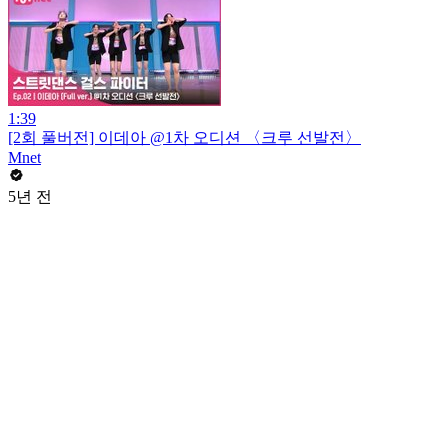
1:39
[2회 풀버전] 이데아 @1차 오디션 〈크루 선발전〉
Mnet
5년 전