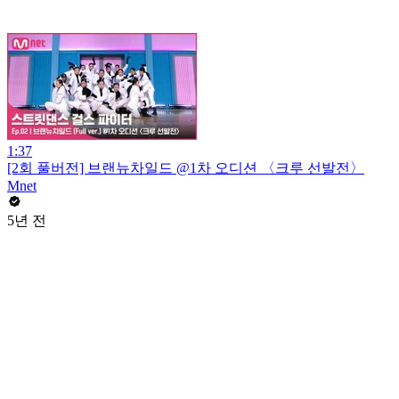
1:37
[2회 풀버전] 브랜뉴차일드 @1차 오디션 〈크루 선발전〉
Mnet
5년 전