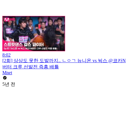
8:02
[2회] 상상도 못한 도발까지.. ㄴㅇㄱ 뉴니온 vs 뉙스 @코카N
버터 크루 선발전 즉흥 배틀
Mnet
5년 전