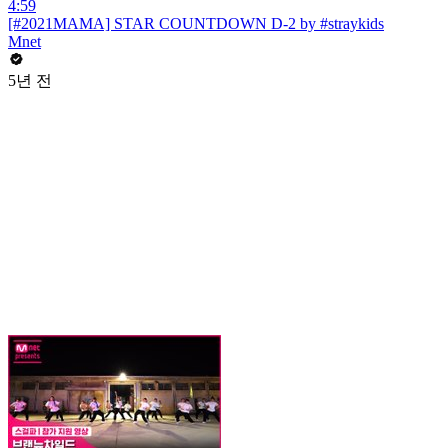
4:59
[#2021MAMA] STAR COUNTDOWN D-2 by #straykids
Mnet
5년 전