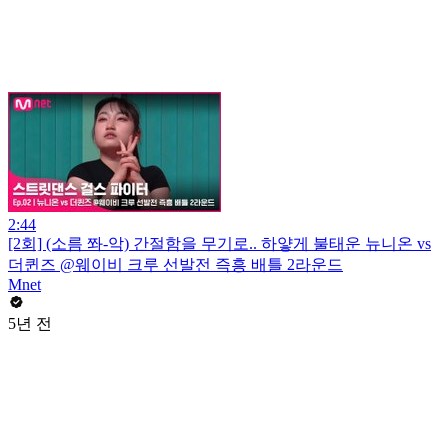
2:44
[2회] (소름 쫘-악) 간절함을 무기로.. 하얗게 불태운 뉴니온 vs
더퀸즈 @웨이비 크루 선발전 즉흥 배틀 2라운드
Mnet
5년 전