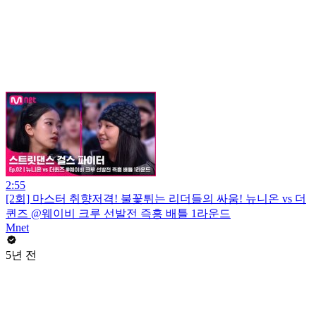
2:55
[2회] 마스터 취향저격! 불꽃튀는 리더들의 싸움! 뉴니온 vs 더
퀸즈 @웨이비 크루 선발전 즉흥 배틀 1라운드
Mnet
5년 전