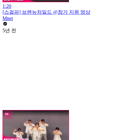
1:20
[스걸파] 브랜뉴차일드 @참가 지원 영상
Mnet
5년 전