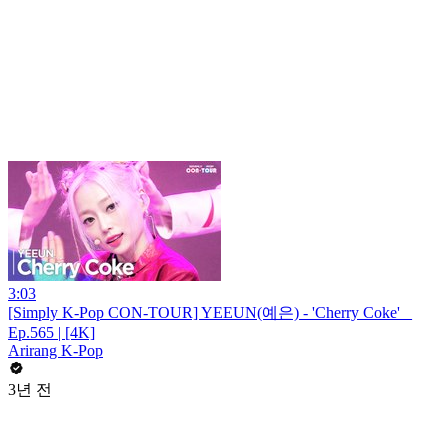
3:03
[Simply K-Pop CON-TOUR] YEEUN(예은) - 'Cherry Coke' _
Ep.565 | [4K]
Arirang K-Pop
3년 전