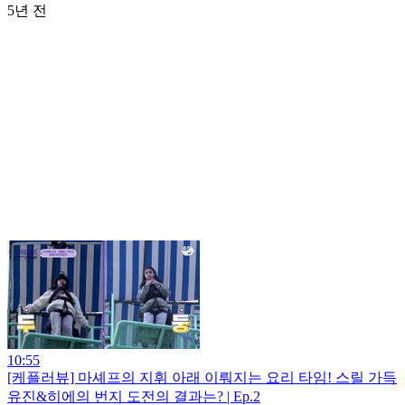
5년 전
10:55
[케플러뷰] 마셰프의 지휘 아래 이뤄지는 요리 타임! 스릴 가득
유진&히에의 번지 도전의 결과는? | Ep.2