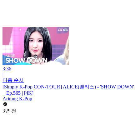
3:36
|
다음 순서
[Simply K-Pop CON-TOUR] ALICE(앨리스) - 'SHOW DOWN'
_ Ep.565 | [4K]
Arirang K-Pop
3년 전