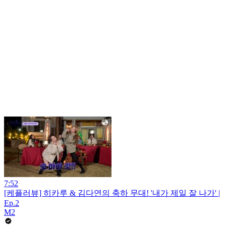
7:52
[케플러뷰] 히카루 & 김다연의 축하 무대! '내가 제일 잘 나가' |
Ep.2
M2