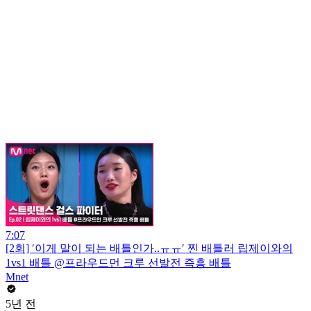
7:07
[2회] ′이게 말이 되는 배틀인가..ㅠㅠ′ 찐 배틀러 립제이와의
1vs1 배틀 @프라우드먼 크루 선발전 즉흥 배틀
Mnet
5년 전