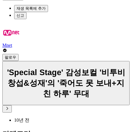
재생 목록에 추가
신고
Mnet
팔로우
'Special Stage' 감성보컬 '비투비
창섭&성재'의 '죽어도 못 보내+지
친 하루' 무대
10년 전