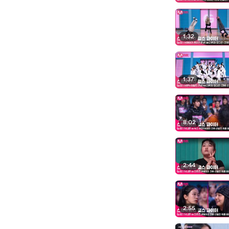
1:32
1:37
8:02
2:44
2:55