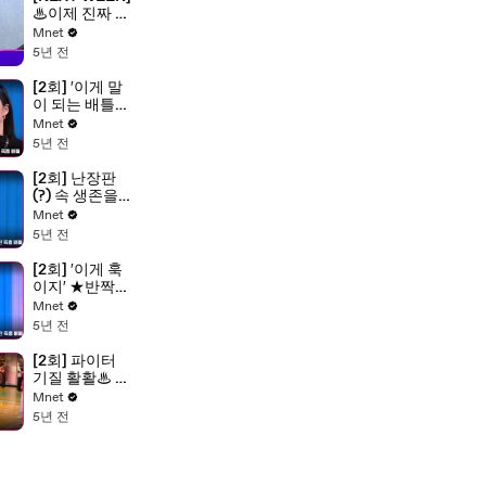
전 즉흥 배틀 1
♨이제 진짜 싸
라운드
워 보자♨ 드디
Mnet
어 공개되는 '원
5년 전
팀 퍼포먼스 미
션' 크루들의 가
[2회] ′이게 말
면 속 정체!
이 되는 배틀인
가..ㅠㅠ′ 찐 배
Mnet
틀러 립제이와
5년 전
의 1vs1 배틀 @
프라우드먼 크
[2회] 난장판
루 선발전 즉흥
(?) 속 생존을
배틀
위한 4 크루의
Mnet
프리스타일 배
5년 전
틀 @YGX 크루
선발전 즉흥 배
[2회] ′이게 훅
틀
이지′ ★반짝이
는 신발 활용 아
Mnet
이디어★를 선
5년 전
보인 크루는?!
@훅 크루 선발
[2회] 파이터
전 즉흥 배틀
기질 활활♨ 박
빙의 승부! 뉴
Mnet
니온 vs 에이치
5년 전
@훅 크루 선발
전 즉흥 배틀