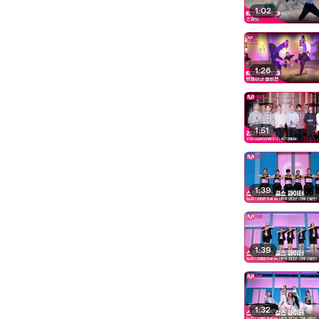
1:02
1:26
1:51
1:39
1:39
1:32