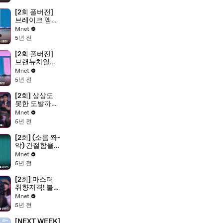
[2회 풀버전]
브레이크 엠비
션 @1차 오디
Mnet
션 〈크루 선발
5년 전
전〉
[2회 풀버전]
브랜뉴차일드
@1차 오디션
Mnet
〈크루 선발
5년 전
전〉
[2회] 상상도
못한 도발까
지.. ㄴㅇㄱ 뉴
Mnet
니온 vs 뉙스 @
5년 전
코카N버터 크
루 선발전 즉흥
[2회] (소름 쫘-
배틀
악) 간절함을
무기로.. 하얗
Mnet
게 불태운 뉴니
5년 전
온 vs 더퀸즈 @
웨이비 크루 선
[2회] 마스터
발전 즉흥 배틀
취향저격! 불꽃
2라운드
튀는 리더들의
Mnet
싸움! 뉴니온
5년 전
vs 더퀸즈 @웨
이비 크루 선발
[NEXT WEEK]