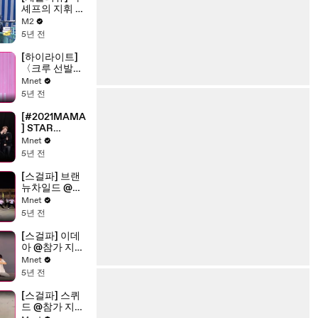
셰프의 지휘 아
래 이뤄지는 요
M2
리 타임! 스릴
5년 전
가득 유진&히
에의 번지 도전
[하이라이트]
의 결과는? |
〈크루 선발
Ep.2
전〉 ALL IN 크
Mnet
루 모아보기
5년 전
[#2021MAMA
] STAR
COUNTDOW
Mnet
N D-2 by
5년 전
#straykids
[스걸파] 브랜
뉴차일드 @참
가 지원 영상
Mnet
5년 전
[스걸파] 이데
아 @참가 지원
영상
Mnet
5년 전
[스걸파] 스퀴
드 @참가 지원