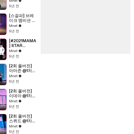
영상
Mnet
5년 전
[스걸파] 브레
이크 엠비션 @
참가 지원 영상
Mnet
5년 전
[#2021MAMA
] STAR
COUNTDOW
Mnet
N D-3 by NCT
5년 전
DREAM
[2회 풀버전]
아마존 @1차
오디션 〈크루
Mnet
선발전〉
5년 전
[2회 풀버전]
이데아 @1차
오디션 〈크루
Mnet
선발전〉
5년 전
[2회 풀버전]
스퀴드 @1차
오디션 〈크루
Mnet
선발전〉
5년 전