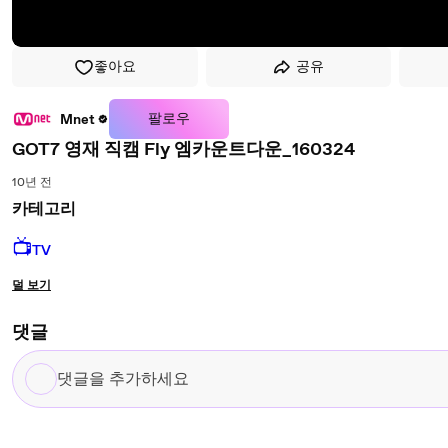
좋아요
공유
팔로우
Mnet
GOT7 영재 직캠 Fly 엠카운트다운_160324
10년 전
카테고리
📺
TV
덜 보기
댓글
댓
글
을
추