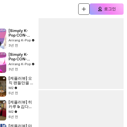
로그인
[Simply K-
Pop CON-
TOUR]
Arirang K-Pop
ALICE(앨리
3년 전
스) - 'SHOW
DOWN' _
[Simply K-
Ep.565 | [4K]
Pop CON-
TOUR]
Arirang K-Pop
YEEUN(예은)
3년 전
- 'Cherry
Coke' _
[케플러뷰] 오
Ep.565 | [4K]
직 팬들만을 위
해 쓴 Kep1er의
M2
특별한 편지! |
5년 전
Ep.2
[케플러뷰] 히
카루 & 김다연
의 축하 무대!
M2
'내가 제일 잘
5년 전
나가' | Ep.2
[케플러뷰] 마