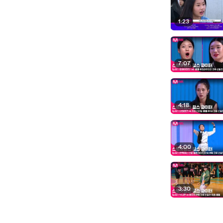
1:23
7:07
4:18
4:00
3:30