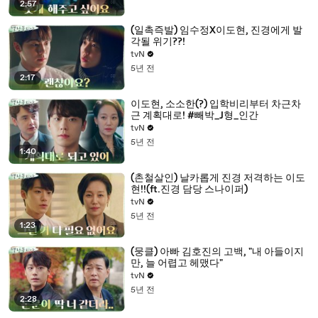
2:57
(일촉즉발) 임수정X이도현, 진경에게 발
각될 위기??!
tvN
5년 전
2:17
이도현, 소소한(?) 입학비리부터 차근차
근 계획대로! #빼박_J형_인간
tvN
5년 전
1:40
(촌철살인) 날카롭게 진경 저격하는 이도
현!!(ft.진경 담당 스나이퍼)
tvN
5년 전
1:23
(뭉클) 아빠 김호진의 고백, "내 아들이지
만, 늘 어렵고 헤맸다"
tvN
5년 전
2:28