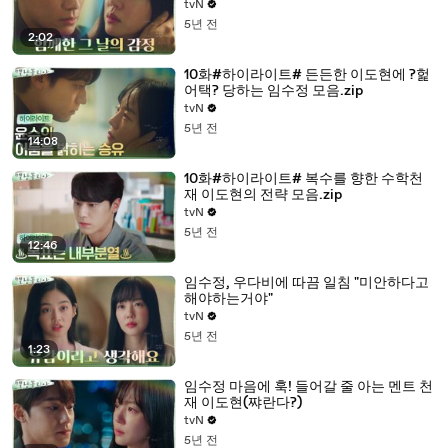
tvN
5년 전
2:02
10화#하이라이트# 든든한 이도현에 ?헕
어택? 당하는 임수정 모음.zip
tvN
5년 전
14:08
10화#하이라이트# 복수를 향한 수학천
재 이도현의 전략 모음.zip
tvN
5년 전
12:46
임수정, 우다비에 따끔 일침 "미안하다고
해야하는거야"
tvN
5년 전
1:23
임수정 마음에 훅! 들어갈 줄 아는 멘트 천
재 이도현(쨔란다?)
tvN
5년 전