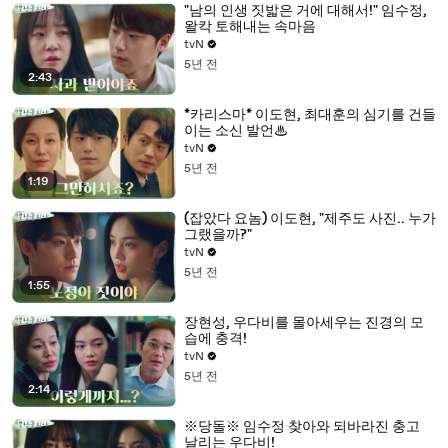
"남의 인생 짓밟은 거에 대해서!" 임수정,
왈칵 토해내는 속마음
tvN
5년 전
2:43
*카리스마* 이도현, 최대훈의 심기를 건들
이는 소신 발언♨
tvN
5년 전
1:19
(잡았다 요놈) 이도현, "제주도 사진.. 누가
그랬을까?"
tvN
5년 전
1:55
장현성, 우다비를 몰아세우는 진경의 모
습에 충격!
tvN
5년 전
2:14
※당돌※ 임수정 찾아와 되바라진 충고
날리는 우다비!