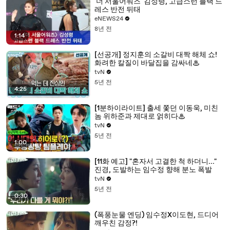
'더 서울어워즈' 김성령, 고급스런 블랙 드
레스 반전 뒤태
eNEWS24
8년 전
1:14
[선공개] 정지훈의 소갈비 대짝 해체 쇼!
화려한 칼질이 바달집을 감싸네♨
tvN
5년 전
4:25
[1분하이라이트] 출세 쫓던 이동욱, 미친
놈 위하준과 제대로 얽히다♨
tvN
5년 전
1:00
[11화 예고] "혼자서 고결한 척 하더니..."
진경, 도발하는 임수정 향해 분노 폭발
tvN
5년 전
0:30
(폭풍눈물 엔딩) 임수정X이도현, 드디어
깨우친 감정?!