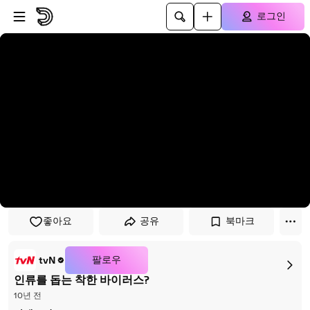
플레이어로 건너뛰기
본문으로 건너뛰기
로그인
좋아요
공유
북마크
팔로우
tvN
인류를 돕는 착한 바이러스?
10년 전