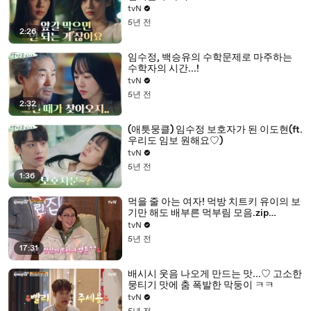
tvN
5년 전
2:26
임수정, 백승유의 수학문제로 마주하는
수학자의 시간...!
tvN
5년 전
2:32
(애틋뭉클) 임수정 보호자가 된 이도현(ft.
우리도 임보 원해요♡)
tvN
5년 전
1:36
먹을 줄 아는 여자! 먹방 치트키 유이의 보
기만 해도 배부른 먹부림 모음.zip
#highlight
tvN
5년 전
17:31
배시시 웃음 나오게 만드는 맛...♡ 고소한
뭉티기 맛에 춤 폭발한 막둥이 ㅋㅋ
tvN