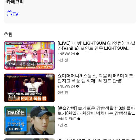
카테고리
📺
TV
추천
[LIVE] '데뷔' LIGHTSUM (라잇썸), '바닐
라(Vanilla)' 포인트 안무 LIGHTSUM
Showcase Talk
eNEWS24
5년 전
1:14
|
다음 순서
쇼미더머니9 스윙스, 퇴물 래퍼? 마이크
던지고 폭풍 랩 화제! '레전드 탄생'
eNEWS24
6년 전
1:43
[#슬감빵] 슬기로운 감빵생활 1~3화 몰아
보기(환멸과 환장이 넘쳐나는 감빵생활의
시작) | #다시보는슬기로운감빵생활 |
tvN D ENT
#Diggle
7년 전
10:39