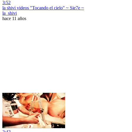
3:52
la shivi videos "Tocando el cielo" ~ Sie7e ~
la_shivi
hace 11 años
2:42