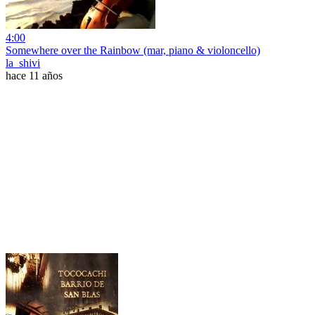
4:00
Somewhere over the Rainbow (mar, piano & violoncello)
la_shivi
hace 11 años