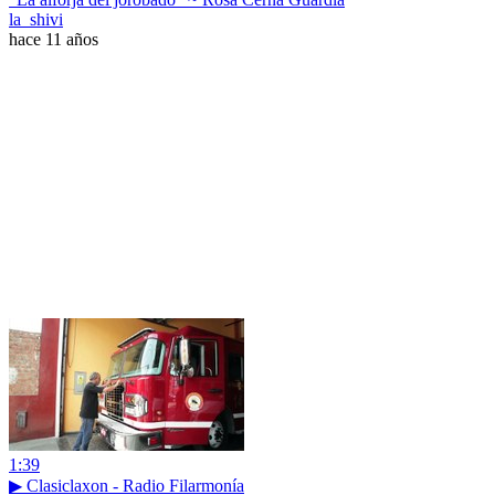
la_shivi
hace 11 años
1:39
▶ Clasiclaxon - Radio Filarmonía