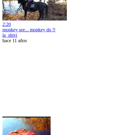
2:20
monkey see... monkey do !!
la_shivi
hace 11 años