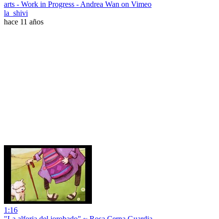
arts - Work in Progress - Andrea Wan on Vimeo
la_shivi
hace 11 años
1:16
"La alforja del jorobado" ~ Rosa Cerna Guardia