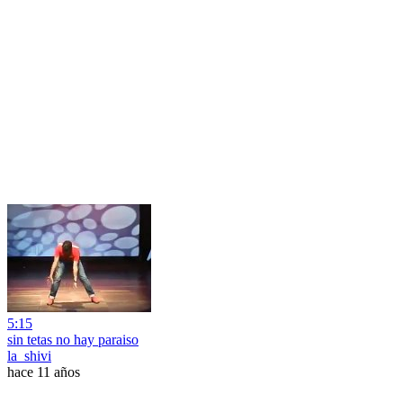
5:15
sin tetas no hay paraiso
la_shivi
hace 11 años