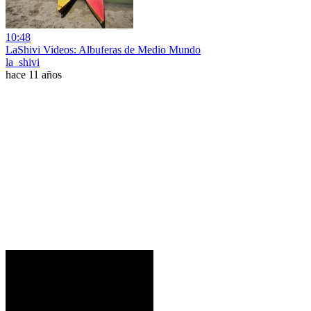
10:48
LaShivi Videos: Albuferas de Medio Mundo
la_shivi
hace 11 años