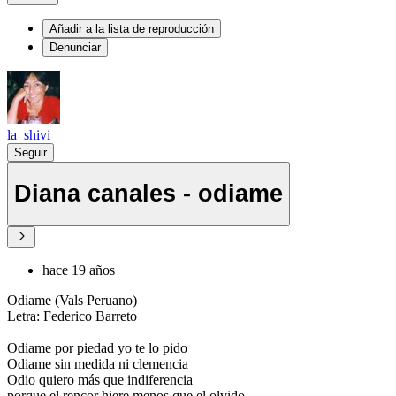
Añadir a la lista de reproducción
Denunciar
la_shivi
Seguir
Diana canales - odiame
hace 19 años
Odiame (Vals Peruano)
Letra: Federico Barreto
Odiame por piedad yo te lo pido
Odiame sin medida ni clemencia
Odio quiero más que indiferencia
porque el rencor hiere menos que el olvido.