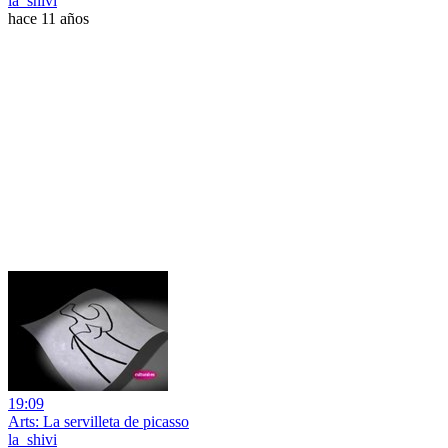
la_shivi
hace 11 años
19:09
Arts: La servilleta de picasso
la_shivi