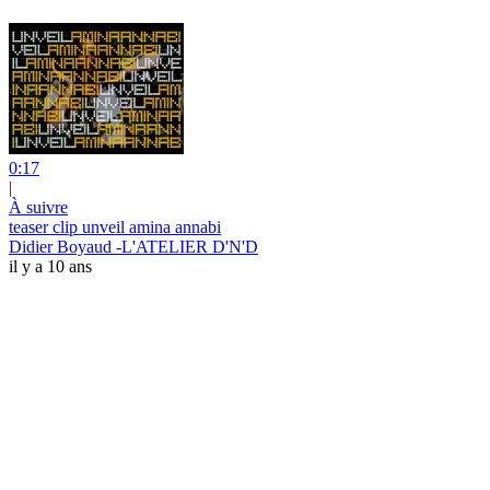
0:17
|
À suivre
teaser clip unveil amina annabi
Didier Boyaud -L'ATELIER D'N'D
il y a 10 ans