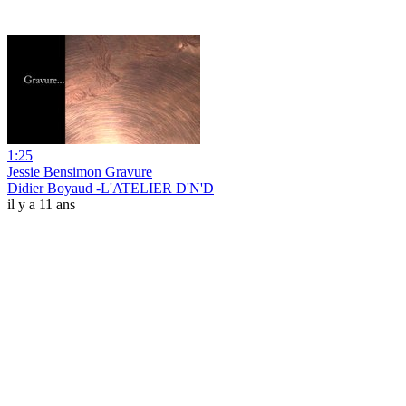
1:25
Jessie Bensimon Gravure
Didier Boyaud -L'ATELIER D'N'D
il y a 11 ans