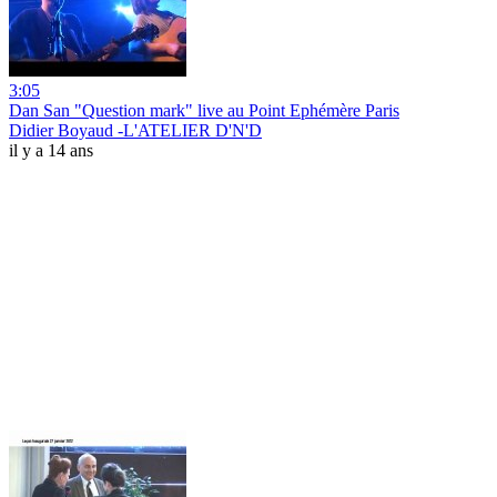
3:05
Dan San "Question mark" live au Point Ephémère Paris
Didier Boyaud -L'ATELIER D'N'D
il y a 14 ans