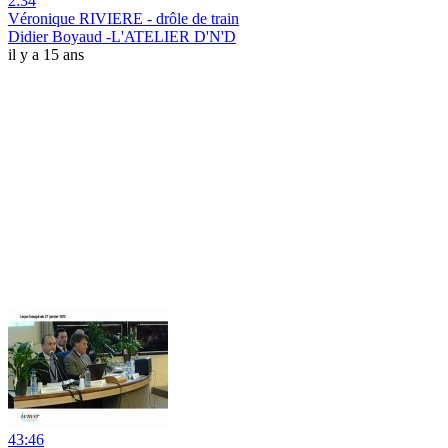
2:34
Véronique RIVIERE - drôle de train
Didier Boyaud -L'ATELIER D'N'D
il y a 15 ans
43:46