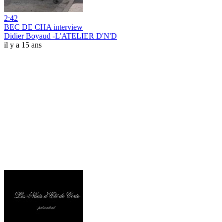
2:42
BEC DE CHA interview
Didier Boyaud -L'ATELIER D'N'D
il y a 15 ans