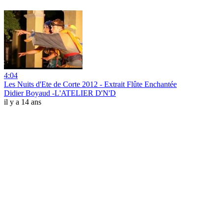
4:04
Les Nuits d'Ete de Corte 2012 - Extrait Flûte Enchantée
Didier Boyaud -L'ATELIER D'N'D
il y a 14 ans