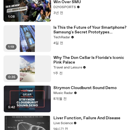
Win Over SMU
D210SPORTS
3년 전
1:08
Is This the Future of Your Smartphone?
Samsung's Secret Prototypes
Revealed
TechRadar
4일 전
1:19
Why The Don CeSar Is Florida’s Iconic
Pink Palace
Travel and Leisure
1주 전
0:35
Strymon Cloudburst Sound Demo
Music Radar
8개월 전
5:42
Liver Function, Failure And Disease
Live Science
14시간 전