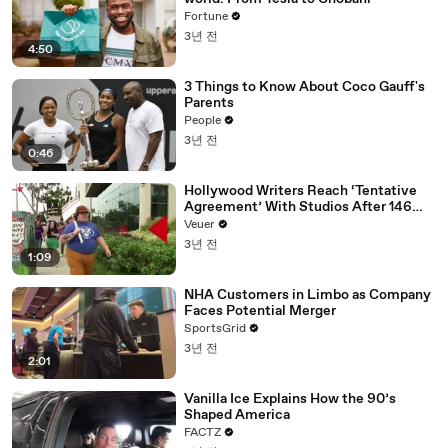
Fortune
3년 전
4:50
3 Things to Know About Coco Gauff's
Parents
People
3년 전
0:46
Hollywood Writers Reach ‘Tentative
Agreement’ With Studios After 146
Day Strike
Veuer
3년 전
1:09
NHA Customers in Limbo as Company
Faces Potential Merger
SportsGrid
3년 전
2:01
Vanilla Ice Explains How the 90’s
Shaped America
FACTZ