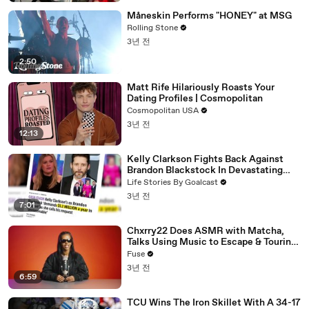
Måneskin Performs "HONEY" at MSG
Rolling Stone
3년 전
2:50
Matt Rife Hilariously Roasts Your
Dating Profiles | Cosmopolitan
Cosmopolitan USA
3년 전
12:13
Kelly Clarkson Fights Back Against
Brandon Blackstock In Devastating
Divorce Battle
Life Stories By Goalcast
3년 전
7:01
Chxrry22 Does ASMR with Matcha,
Talks Using Music to Escape & Touring
with The Weeknd
Fuse
3년 전
6:59
TCU Wins The Iron Skillet With A 34-17