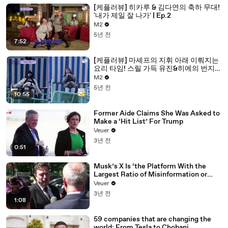
[케플러뷰] 히카루 & 김다연의 축하 무대!
'내가 제일 잘 나가' | Ep.2
M2
5년 전
7:52
[케플러뷰] 마셰프의 지휘 아래 이뤄지는
요리 타임! 스릴 가득 유진&히에의 번지
도전의 결과는? | Ep.2
M2
5년 전
10:55
Former Aide Claims She Was Asked to
Make a ‘Hit List’ For Trump
Veuer
3년 전
0:51
Musk’s X Is ‘the Platform With the
Largest Ratio of Misinformation or
Disinformation’ Amongst All Social
Veuer
Media Platforms
3년 전
1:08
59 companies that are changing the
world: From Tesla to Chobani