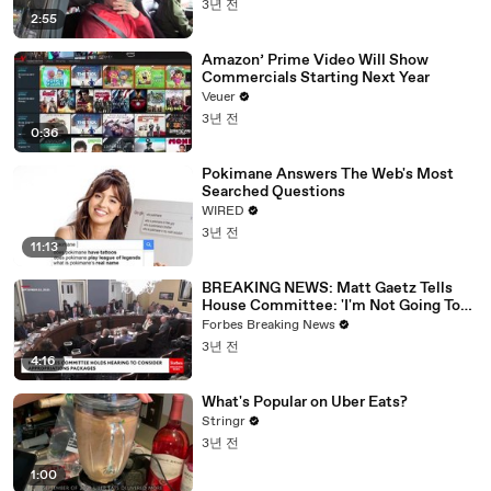
3년 전
2:55
Amazon’ Prime Video Will Show
Commercials Starting Next Year
Veuer
3년 전
0:36
Pokimane Answers The Web's Most
Searched Questions
WIRED
3년 전
11:13
BREAKING NEWS: Matt Gaetz Tells
House Committee: 'I'm Not Going To
Vote For A Continuing Resolution'
Forbes Breaking News
3년 전
4:16
What's Popular on Uber Eats?
Stringr
3년 전
1:00