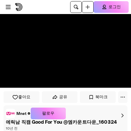
플레이어로 건너뛰기
본문으로 건너뛰기
로그인
좋아요
공유
북마크
팔로우
Mnet
에릭남 직캠 Good For You @엠카운트다운_160324
10년 전