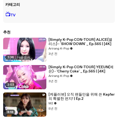
카테고리
📺
TV
추천
[Simply K-Pop CON-TOUR] ALICE(앨
리스) - 'SHOW DOWN' _ Ep.565 | [4K]
Arirang K-Pop
3년 전
3:36
|
다음 순서
[Simply K-Pop CON-TOUR] YEEUN(예
은) - 'Cherry Coke' _ Ep.565 | [4K]
Arirang K-Pop
3년 전
3:03
[케플러뷰] 오직 팬들만을 위해 쓴 Kep1er
의 특별한 편지! | Ep.2
M2
5년 전
8:18