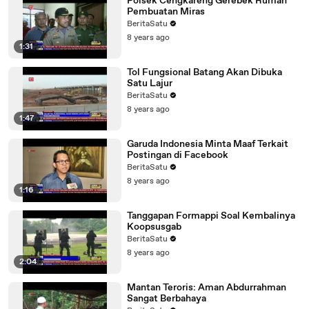
Polsek Cengkareng Gerebek Rumah
Pembuatan Miras
BeritaSatu
8 years ago
1:31
Tol Fungsional Batang Akan Dibuka
Satu Lajur
BeritaSatu
8 years ago
1:47
Garuda Indonesia Minta Maaf Terkait
Postingan di Facebook
BeritaSatu
8 years ago
1:16
Tanggapan Formappi Soal Kembalinya
Koopsusgab
BeritaSatu
8 years ago
2:04
Mantan Teroris: Aman Abdurrahman
Sangat Berbahaya