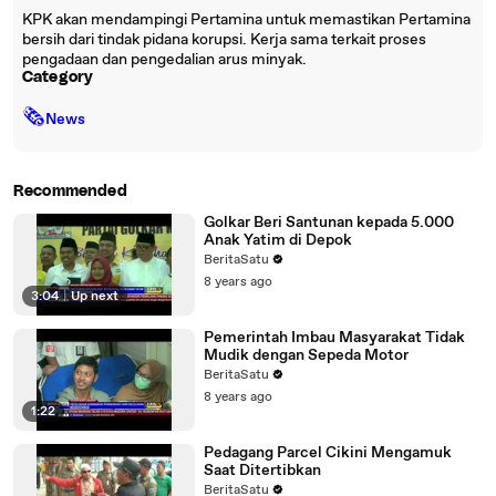
KPK akan mendampingi Pertamina untuk memastikan Pertamina
bersih dari tindak pidana korupsi. Kerja sama terkait proses
pengadaan dan pengedalian arus minyak.
Category
🗞
News
Recommended
Golkar Beri Santunan kepada 5.000
Anak Yatim di Depok
BeritaSatu
8 years ago
3:04
|
Up next
Pemerintah Imbau Masyarakat Tidak
Mudik dengan Sepeda Motor
BeritaSatu
8 years ago
1:22
Pedagang Parcel Cikini Mengamuk
Saat Ditertibkan
BeritaSatu