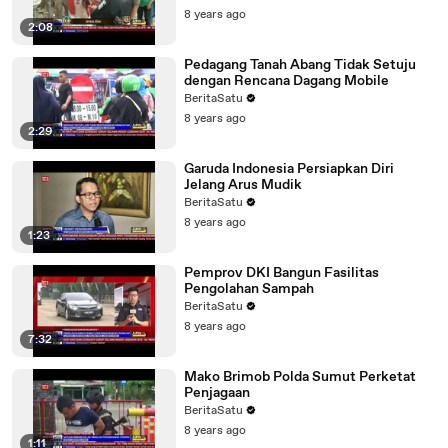
8 years ago
2:08
Pedagang Tanah Abang Tidak Setuju
dengan Rencana Dagang Mobile
BeritaSatu
8 years ago
2:29
Garuda Indonesia Persiapkan Diri
Jelang Arus Mudik
BeritaSatu
8 years ago
1:23
Pemprov DKI Bangun Fasilitas
Pengolahan Sampah
BeritaSatu
8 years ago
7:32
Mako Brimob Polda Sumut Perketat
Penjagaan
BeritaSatu
8 years ago
1:11