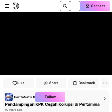
Skip to player
Skip to main content
Connect
Like
Share
Bookmark
Follow
BeritaSatu
Pendampingan KPK Cegah Korupsi di Pertamina
10 years ago