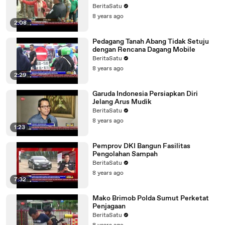
BeritaSatu
8 years ago
2:08
Pedagang Tanah Abang Tidak Setuju
dengan Rencana Dagang Mobile
BeritaSatu
8 years ago
2:29
Garuda Indonesia Persiapkan Diri
Jelang Arus Mudik
BeritaSatu
8 years ago
1:23
Pemprov DKI Bangun Fasilitas
Pengolahan Sampah
BeritaSatu
8 years ago
7:32
Mako Brimob Polda Sumut Perketat
Penjagaan
BeritaSatu