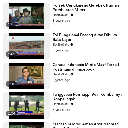
Polsek Cengkareng Gerebek Rumah
Pembuatan Miras
BeritaSatu
8 years ago
1:31
Tol Fungsional Batang Akan Dibuka
Satu Lajur
BeritaSatu
8 years ago
1:47
Garuda Indonesia Minta Maaf Terkait
Postingan di Facebook
BeritaSatu
8 years ago
1:16
Tanggapan Formappi Soal Kembalinya
Koopsusgab
BeritaSatu
8 years ago
2:04
Mantan Teroris: Aman Abdurrahman