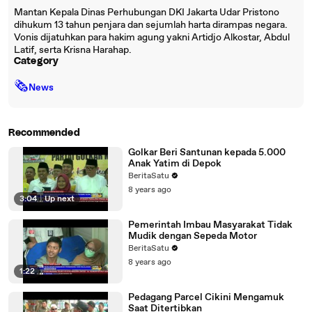
Mantan Kepala Dinas Perhubungan DKI Jakarta Udar Pristono
dihukum 13 tahun penjara dan sejumlah harta dirampas negara.
Vonis dijatuhkan para hakim agung yakni Artidjo Alkostar, Abdul
Latif, serta Krisna Harahap.
Category
🗞
News
Recommended
Golkar Beri Santunan kepada 5.000
Anak Yatim di Depok
BeritaSatu
8 years ago
3:04
|
Up next
Pemerintah Imbau Masyarakat Tidak
Mudik dengan Sepeda Motor
BeritaSatu
8 years ago
1:22
Pedagang Parcel Cikini Mengamuk
Saat Ditertibkan