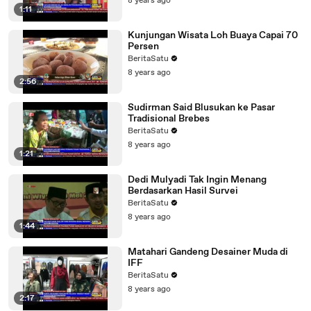
8 years ago
1:11
Kunjungan Wisata Loh Buaya Capai 70
Persen
BeritaSatu
8 years ago
2:56
Sudirman Said Blusukan ke Pasar
Tradisional Brebes
BeritaSatu
8 years ago
1:21
Dedi Mulyadi Tak Ingin Menang
Berdasarkan Hasil Survei
BeritaSatu
8 years ago
1:44
Matahari Gandeng Desainer Muda di
IFF
BeritaSatu
8 years ago
2:17