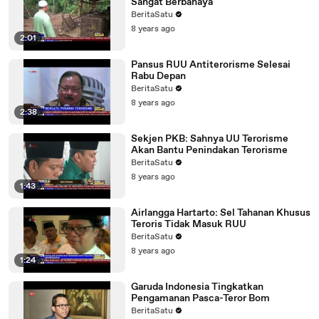
Sangat Berbahaya
BeritaSatu
8 years ago
2:01
Pansus RUU Antiterorisme Selesai
Rabu Depan
BeritaSatu
8 years ago
2:38
Sekjen PKB: Sahnya UU Terorisme
Akan Bantu Penindakan Terorisme
BeritaSatu
8 years ago
1:43
Airlangga Hartarto: Sel Tahanan Khusus
Teroris Tidak Masuk RUU
BeritaSatu
8 years ago
1:24
Garuda Indonesia Tingkatkan
Pengamanan Pasca-Teror Bom
BeritaSatu