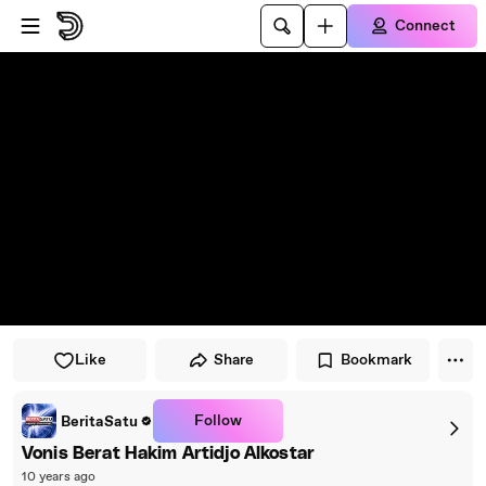
Skip to player
Skip to main content
Connect
Like
Share
Bookmark
Follow
BeritaSatu
Vonis Berat Hakim Artidjo Alkostar
10 years ago