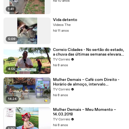
há 10 anos
1:41
Vida detento
Videos The
há 11 anos
5:09
Correio Cidades - No sertão do estado,
a chuva das últimas semanas elevaram
o nível dos reservatórios na região de
TV Correio
Patos.
há 8 anos
4:55
Mulher Demais – Café com Direito -
Horário de almoço, intervalo
interjornada tudo isso é direito do
TV Correio
trabalhador, mas com algumas regras
há 8 anos
14:24
Mulher Demais – Meu Momento –
14.03.2018
TV Correio
há 8 anos