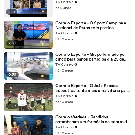
mutirão online para negociação de
TV Correio
dívidas
há 9 anos
2:21
Correio Esporte - O Sport Campina e
Nacional de Patos tem partida
importante.
TV Correio
há 10 anos
2:38
Correio Esporte - Grupo formado por
cinco paraibanos participa dia 25 de
setembro da edição 2016 da regata
TV Correio
refeno, considerada uma das maiores
há 10 anos
do Brasil
0:56
Correio Esporte - O João Pessoa
Espectros tenta mais uma vitória para
garantir vantagem
TV Correio
há 10 anos
2:29
Correio Verdade - Bandidos
arrombaram um farmácia no centro de
Campina Grande, o alarme disparou
TV Correio
eles não tiveram tempo de correr e
há 10 anos