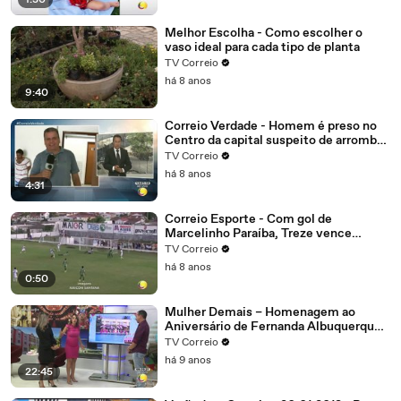
1:30
Melhor Escolha - Como escolher o
vaso ideal para cada tipo de planta
TV Correio
há 8 anos
9:40
Correio Verdade - Homem é preso no
Centro da capital suspeito de arrombar
uma casa
TV Correio
há 8 anos
4:31
Correio Esporte - Com gol de
Marcelinho Paraíba, Treze vence
Nacional de Patos, alivia a crise e abre
TV Correio
vantagem na liderança do grupo B
há 8 anos
0:50
Mulher Demais – Homenagem ao
Aniversário de Fernanda Albuquerque.
Parte 4
TV Correio
há 9 anos
22:45