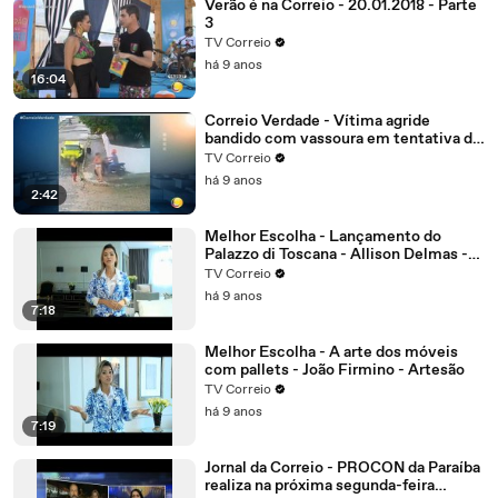
Verão é na Correio - 20.01.2018 - Parte
3
TV Correio
há 9 anos
16:04
Correio Verdade - Vítima agride
bandido com vassoura em tentativa de
assalto no bairro dos Estados
TV Correio
há 9 anos
2:42
Melhor Escolha - Lançamento do
Palazzo di Toscana - Allison Delmas -
Sócio diretor
TV Correio
há 9 anos
7:18
Melhor Escolha - A arte dos móveis
com pallets - João Firmino - Artesão
TV Correio
há 9 anos
7:19
Jornal da Correio - PROCON da Paraíba
realiza na próxima segunda-feira