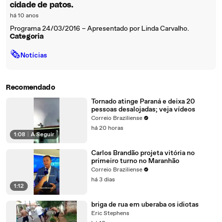
cidade de patos.
há 10 anos
Programa 24/03/2016 – Apresentado por Linda Carvalho.
Categoria
🗞
Notícias
Recomendado
Tornado atinge Paraná e deixa 20
pessoas desalojadas; veja vídeos
Correio Braziliense
há 20 horas
1:08
|
A Seguir
Carlos Brandão projeta vitória no
primeiro turno no Maranhão
Correio Braziliense
há 3 dias
1:12
briga de rua em uberaba os idiotas
Eric Stephens