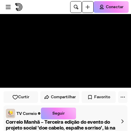
Pular para o player
Ir para o conteúdo principal
Conectar
Curtir
Compartilhar
Favorito
Seguir
TV Correio
Correio Manhã – Terceira edição do evento do
projeto social 'doe cabelo, espalhe sorriso', lá na