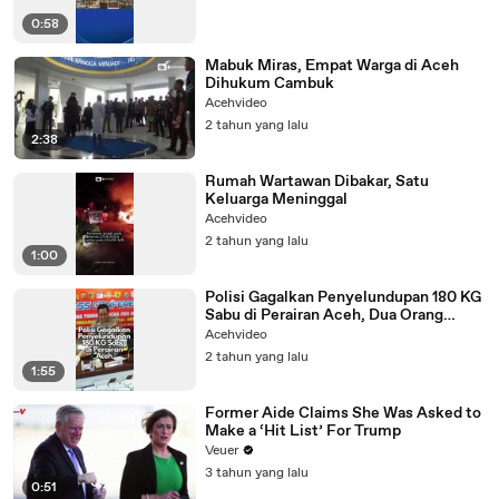
0:58
Mabuk Miras, Empat Warga di Aceh
Dihukum Cambuk
Acehvideo
2 tahun yang lalu
2:38
Rumah Wartawan Dibakar, Satu
Keluarga Meninggal
Acehvideo
2 tahun yang lalu
1:00
Polisi Gagalkan Penyelundupan 180 KG
Sabu di Perairan Aceh, Dua Orang
Ditangkap
Acehvideo
2 tahun yang lalu
1:55
Former Aide Claims She Was Asked to
Make a ‘Hit List’ For Trump
Veuer
3 tahun yang lalu
0:51