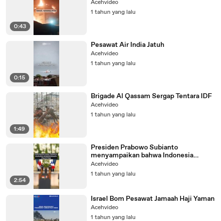
Acehvideo
1 tahun yang lalu
0:43
Pesawat Air India Jatuh
Acehvideo
1 tahun yang lalu
0:15
Brigade Al Qassam Sergap Tentara IDF
Acehvideo
1 tahun yang lalu
1:49
Presiden Prabowo Subianto
menyampaikan bahwa Indonesia
bersedia mengakui Israel jika Israel
Acehvideo
terlebih dahulu mengakui
1 tahun yang lalu
kemerdekaan Palestina. Pernyataan ini
2:54
disampaikan setelah pertemuan
bilateral antara Presiden Prabowo dan
Israel Bom Pesawat Jamaah Haji Yaman
Presiden Prancis Emmanuel Macron
Acehvideo
1 tahun yang lalu