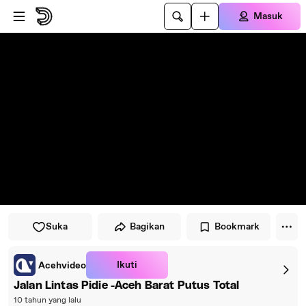
Lewati ke pemutar
Lewatkan ke konten utama
Masuk
Suka
Bagikan
Bookmark
Ikuti
Acehvideo
Jalan Lintas Pidie -Aceh Barat Putus Total
10 tahun yang lalu