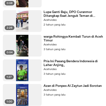
0:58
Lupa Ganti Baju, DPO Curanmor
Ditangkap Saat Jenguk Teman di
Kantor Polisi
Acehvideo
2 tahun yang lalu
2:26
warga Rohingya Kembali Turun di Aceh
Timur
Acehvideo
3 tahun yang lalu
0:54
Pria Ini Pasang Bendera Indonesia di
Leher Anjing_
Acehvideo
3 tahun yang lalu
1:27
Azan di Ponpes Al Zaytun Jadi Sorotan
Acehvideo
3 tahun yang lalu
1:00