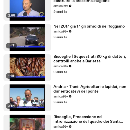
costruire la prossima stagione
amica9tv
9 anni fa
2:58
Nel 2017 già 17 gli omicidi nel foggiano
amica9tv
9 anni fa
1:47
Bisceglie | Sequestrati 80 kg di datteri,
controlli anche a Barletta
amica9tv
9 anni fa
1:19
Andria - Trani: Agricoltori e lapidei, non
dimenticatevi del ponte
amica9tv
9 anni fa
3:01
Bisceglie, Processione ed
intronizzazione del quadro dei Santi
Martiri
amica9tv