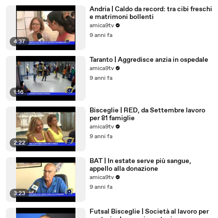
Andria | Caldo da record: tra cibi freschi
e matrimoni bollenti
amica9tv
9 anni fa
4:37
Taranto | Aggredisce anzia in ospedale
amica9tv
9 anni fa
1:16
Bisceglie | RED, da Settembre lavoro
per 81 famiglie
amica9tv
9 anni fa
2:22
BAT | In estate serve più sangue,
appello alla donazione
amica9tv
9 anni fa
3:23
Futsal Bisceglie | Società al lavoro per