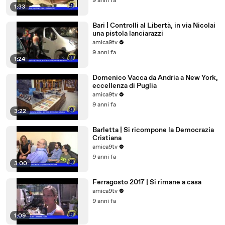
9 anni fa
1:33
Bari | Controlli al Libertà, in via Nicolai
una pistola lanciarazzi
amica9tv
9 anni fa
1:24
Domenico Vacca da Andria a New York,
eccellenza di Puglia
amica9tv
9 anni fa
3:22
Barletta | Si ricompone la Democrazia
Cristiana
amica9tv
9 anni fa
3:00
Ferragosto 2017 | Si rimane a casa
amica9tv
9 anni fa
1:09