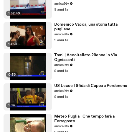
amica9tv
9 anni fa
1:52:46
Domenico Vacca, una storia tutta
pugliese
amica9tv
9 anni fa
13:58
Trani | Accoltellato 28enne in Via
Ognissanti
amica9tv
9 anni fa
0:56
US Lecce | Sfida di Coppa a Pordenone
amica9tv
9 anni fa
1:34
Meteo Puglia | Che tempo farà a
Ferragosto
amica9tv