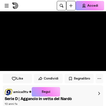
Vai al lettore
Passa al contenuto principale
Accedi
Like
Condividi
Segnalibro
Segui
amica9tv
Serie D | Aggancio in vetta del Nardò
10 anni fa