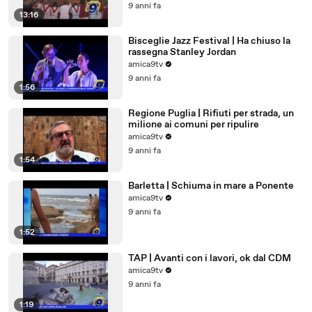
9 anni fa
13:16
Bisceglie Jazz Festival | Ha chiuso la
rassegna Stanley Jordan
amica9tv
9 anni fa
1:56
Regione Puglia | Rifiuti per strada, un
milione ai comuni per ripulire
amica9tv
9 anni fa
1:54
Barletta | Schiuma in mare a Ponente
amica9tv
9 anni fa
1:52
TAP | Avanti con i lavori, ok dal CDM
amica9tv
9 anni fa
1:19