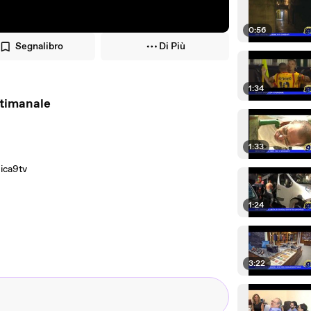
0:56
Segnalibro
Di Più
1:34
rasettimanale
1:33
ica9tv
1:24
3:22