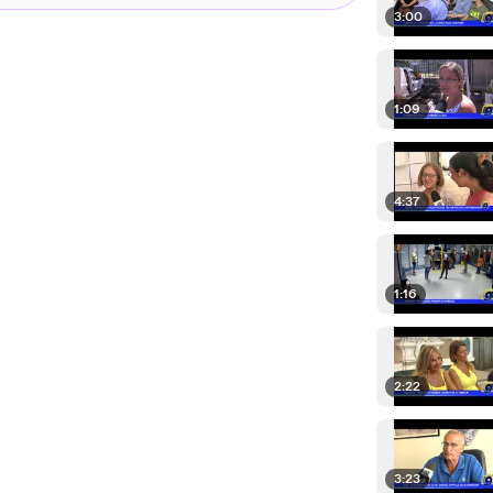
3:00
1:09
4:37
1:16
2:22
3:23