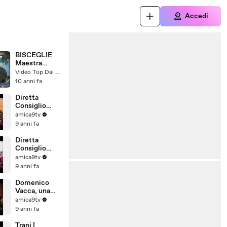
Accedi
BISCEGLIE
Maestra
picchia i
Video Top Dal Web
piccoli
10 anni fa
Diretta
Consiglio
Comunale di
amica9tv
Barletta del
9 anni fa
28/07/2017
Diretta
Consiglio
Comunale di
amica9tv
Barletta del
9 anni fa
31/07/2017
Domenico
Vacca, una
storia tutta
amica9tv
pugliese
9 anni fa
Trani |