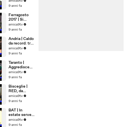
Democrazia
amica9tv
Cristiana
9 anni fa
Ferragosto
2017 | Si
rimane a casa
amica9tv
9 anni fa
Andria | Caldo
da record: tra
cibi freschi e
amica9tv
matrimoni
9 anni fa
bollenti
Taranto |
Aggredisce
anzia in
amica9tv
ospedale
9 anni fa
Bisceglie |
RED, da
Settembre
amica9tv
lavoro per 81
9 anni fa
famiglie
BAT | In
estate serve
più sangue,
amica9tv
appello alla
9 anni fa