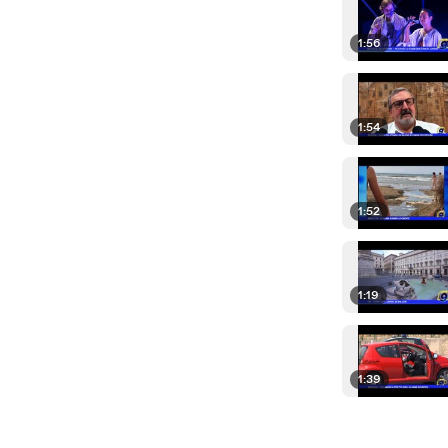
1:56
1:54
1:52
1:19
1:39