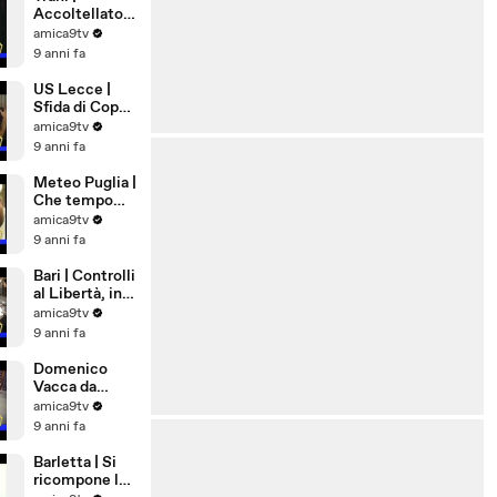
Accoltellato
28enne in Via
amica9tv
Ognissanti
9 anni fa
US Lecce |
Sfida di Coppa
a Pordenone
amica9tv
9 anni fa
Meteo Puglia |
Che tempo
farà a
amica9tv
Ferragosto
9 anni fa
Bari | Controlli
al Libertà, in
via Nicolai una
amica9tv
pistola
9 anni fa
lanciarazzi
Domenico
Vacca da
Andria a New
amica9tv
York,
9 anni fa
eccellenza di
Puglia
Barletta | Si
ricompone la