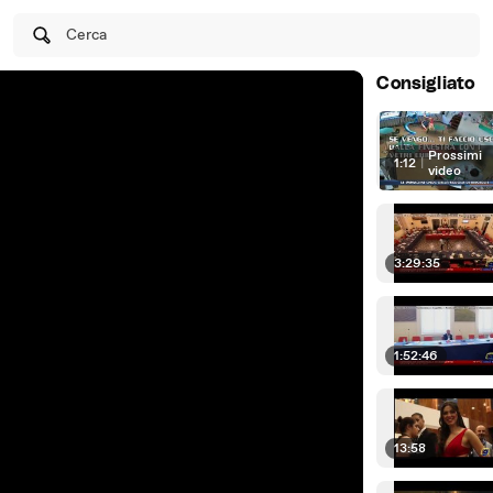
Cerca
Consigliato
Prossimi
1:12
|
video
3:29:35
1:52:46
13:58