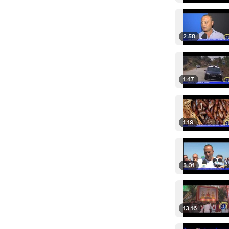
2:58
1:47
1:19
3:01
13:16