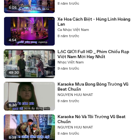
8 năm trước
5:05
Xe Hoa Cách Biệt - Hùng Linh Hoàng
Lan
Ca Nhạc Việt Nam
8 năm trước
4:54
LẠC GIỚI Full HD _ Phim Chiếu Rạp
Việt Nam Mới Hay Nhất
Nhạc Việt Nam
9 năm trước
49:30
Karaoke Mưa Bong Bóng Trường Vũ
Beat Chuẩn
NGUYEN HUU NHAT
8 năm trước
6:30
Karaoke Nó Và Tôi Trường Vũ Beat
Chuẩn
NGUYEN HUU NHAT
8 năm trước
5:38