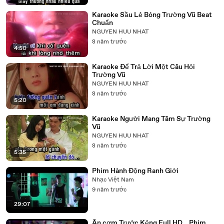
Karaoke Sầu Lẻ Bóng Trường Vũ Beat
Chuẩn
NGUYEN HUU NHAT
8 năm trước
4:50
Karaoke Để Trả Lời Một Câu Hỏi
Trường Vũ
NGUYEN HUU NHAT
8 năm trước
5:20
Karaoke Người Mang Tâm Sự Trường
Vũ
NGUYEN HUU NHAT
8 năm trước
5:35
Phim Hành Động Ranh Giới
Nhạc Việt Nam
9 năm trước
29:07
Ăn cơm Trước Kẻng Full HD _ Phim