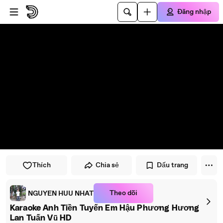
Đi đến trình phát
Đi đến nội dung chính
Đăng nhập
Thích
Chia sẻ
Dấu trang
Theo dõi
NGUYEN HUU NHAT
Karaoke Anh Tiền Tuyến Em Hậu Phương Hương
Lan Tuấn Vũ HD