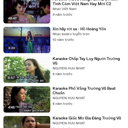
Tình Cảm Việt Nam Hay Mới C2
Nhạc Việt Nam
9 năm trước
48:47
Xin hãy rời xa - Hồ Hoàng Yến
Nhạc bolero tuyển trọn
10 năm trước
3:30
Karaoke Chắp Tay Lạy Người Trường
Vũ
NGUYEN HUU NHAT
8 năm trước
5:57
Karaoke Phố Vắng Trường Vũ Beat
Chuẩn
NGUYEN HUU NHAT
8 năm trước
4:45
Karaoke Giấc Mơ Địa Đàng Trường Vũ
NGUYEN HUU NHAT